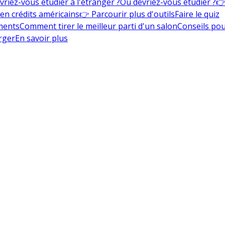
vriez-vous étudier à l'étranger ?
Où devriez-vous étudier ?
👉
en crédits américains
👉 Parcourir plus d'outils
Faire le quiz
ments
Comment tirer le meilleur parti d'un salon
Conseils pou
rger
En savoir plus