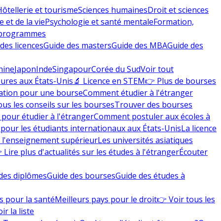
Hôtellerie et tourisme
Sciences humaines
Droit et sciences
 et de la vie
Psychologie et santé mentale
Formation,
 programmes
des licences
Guide des masters
Guide des MBA
Guide des
hine
Japon
Inde
Singapour
Corée du Sud
Voir tout
eures aux États-Unis
🔬 Licence en STEM
👉 Plus de bourses
ation pour une bourse
Comment étudier à l'étranger
ous les conseils sur les bourses
Trouver des bourses
 pour étudier à l'étranger
Comment postuler aux écoles à
pour les étudiants internationaux aux États-Unis
La licence
e l'enseignement supérieur
Les universités asiatiques
 Lire plus d'actualités sur les études à l'étranger
Écouter
des diplômes
Guide des bourses
Guide des études à
s pour la santé
Meilleurs pays pour le droit
👉 Voir tous les
ir la liste