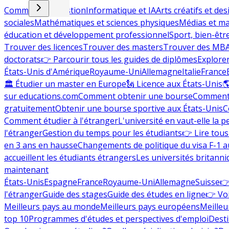
Commerce et gestion
Informatique et IA
Arts créatifs et des
sociales
Mathématiques et sciences physiques
Médias et ma
éducation et développement professionnel
Sport, bien-êtr
Trouver des licences
Trouver des masters
Trouver des MB
doctorats
👉 Parcourir tous les guides de diplômes
Explorer
États-Unis d'Amérique
Royaume-Uni
Allemagne
Italie
France
🏛 Étudier un master en Europe
🗽 Licence aux États-Unis

sur educations.com
Comment obtenir une bourse
Comment 
gratuitement
Obtenir une bourse sportive aux États-Unis
C
Comment étudier à l'étranger
L'université en vaut-elle la p
l'étranger
Gestion du temps pour les étudiants
👉 Lire tous 
en 3 ans en hausse
Changements de politique du visa F-1 a
accueillent les étudiants étrangers
Les universités britanni
maintenant
États-Unis
Espagne
France
Royaume-Uni
Allemagne
Suisse
👉
l'étranger
Guide des stages
Guide des études en ligne
👉 Voi
Meilleurs pays au monde
Meilleurs pays européens
Meilleu
top 10
Programmes d'études et perspectives d'emploi
Desti