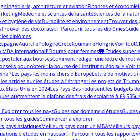
ign
Ingénierie, architecture et aviation
Finances et économie
rketing
Médecine et sciences de la santé
Sciences de la nature
e et hygiène de vie
Durabilité et environnement
Trouver des
A
Trouver des doctorats
👉 Parcourir tous les diplômes
Guide 
 les diplômes
Espagne
Autriche
Pologne
Grèce
Roumanie
Hongrie
Voir tout
C
 MBA international
💃 Bourse pour femmes
🌉 Études supéri
postuler aux bourses
Comment rédiger une lettre de motiv
onseils pour obtenir la bourse de l'Institut suédois
👉 Voir t
eine ?
Les pays les moins chers d'Europe
Lettre de motivation
les articles sur les études à l'étranger
Les projets de Trump 
ux États-Unis en 2024
Les Pays-Bas réduisent les budgets d
ques augmentent le plafond des frais de scolarité à £9,535
👉
 Explorer tous les pays
Guides par domaine d'études
Guides 
r tous les guides
Commencer à explorer
rs pays asiatiques
Meilleurs pays pour un MBA
Meilleurs pay
nations d'études en hausse
👉 Parcourir tous les rapports
Vo