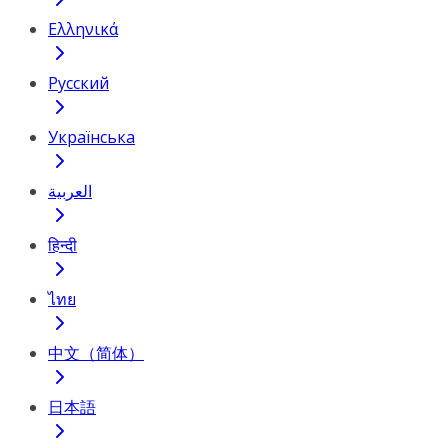
Ελληνικά
Русский
Українська
العربية
हिन्दी
ไทย
中文（简体）
日本語