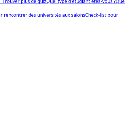
 Trouver plus de quiz
Quel type d'étudiant êtes-vous ?
Que
r rencontrer des universités aux salons
Check-list pour