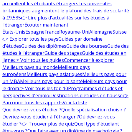
accueillent les étudiants étrangers
Les universités
britanniques augmentent le plafond des frais de scolarité
à £9,535
👉 Lire plus d'actualités sur les études à
l'étranger
Écouter maintenant
États-Unis
Espagne
France
Royaume-Uni
Allemagne
Suisse
👉 Explorer tous les pays
Guides par domaine
d'études
Guides des diplômes
Guide des bourses
Guide des
études à l'étranger
Guide des stages
Guide des études en
ligne
👉 Voir tous les guides
Commencer à explorer
Meilleurs pays au monde
Meilleurs pays
européens
Meilleurs pays asiatiques
Meilleurs pays pour
un MBA
Meilleurs pays pour la santé
Meilleurs pays pour
le droit
👉 Voir tous les top 10
Programmes d'études et
perspectives d'emploi
Destinations d'études en hausse
👉
Parcourir tous les rapports
Voir la liste
Que devriez-vous étudier ?
Quelle spécialisation choisir ?
Devriez-vous étudier à l'étranger ?
Où devriez-vous
étudier ?
👉 Trouver plus de quiz
Quel type d'étudiant
êtes-vous ?
Que faire avec un diplôme de psychologie ?