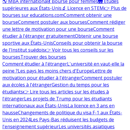
🌎 MBA international
💃 Bourse pour femmes
🌉 Études
supérieures aux États-Unis
🔬 Licence en STEM
👉 Plus de
bourses sur educations.com
Comment obtenir une
bourse
Comment postuler aux bourses
Comment rédiger
une lettre de motivation pour une bourse
Comment
étudier à l'étranger gratuitement
Obtenir une bourse
sportive aux États-Unis
Conseils pour obtenir la bourse
de l'Institut suédois
👉 Voir tous les conseils sur les
bourses
Trouver des bourses
Comment étudier à l'étranger
L'université en vaut-elle la
peine ?
Les pays les moins chers d'Europe
Lettre de
motivation pour étudier à l'étranger
Comment postuler
aux écoles à l'étranger
Gestion du temps pour les
étudiants
👉 Lire tous les articles sur les études à
l'étranger
Les projets de Trump pour les étudiants
internationaux aux États-Unis
La licence en 3 ans en
hausse
Changements de politique du visa F-1 aux États-
Unis en 2024
Les Pays-Bas réduisent les budgets de
l'enseignement supérieur
Les universités asiatiques