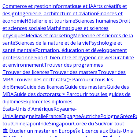
Commerce et gestion
Informatique et IA
Arts créatifs et
design
Ingénierie, architecture et aviation
Finances et
économie
Hôtellerie et tourisme
Sciences humaines
Droit
et sciences sociales
Mathématiques et sciences
physiques
Médias et marketing
Médecine et sciences de la
santé
Sciences de la nature et de la vie
Psychologie et
santé mentale
Formation, éducation et développement
professionnel
Sport, bien-être et hygiène de vie
Durabilité
et environnement
Trouver des programmes
Trouver des licences
Trouver des masters
Trouver des
MBA
Trouver des doctorats
👉 Parcourir tous les
diplômes
Guide des licences
Guide des masters
Guide des
MBA
Guide des doctorats
👉 Parcourir tous les guides de
diplômes
Explorer les diplômes
États-Unis d'Amérique
Royaume-
Uni
Allemagne
Italie
France
Espagne
Autriche
Pologne
Grèce
R
tout
Chine
Japon
Inde
Singapour
Corée du Sud
Voir tout
🏛 Étudier un master en Europe
🗽 Licence aux États-Unis