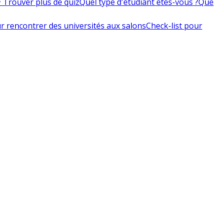
 Trouver plus de quiz
Quel type d'étudiant êtes-vous ?
Que
r rencontrer des universités aux salons
Check-list pour