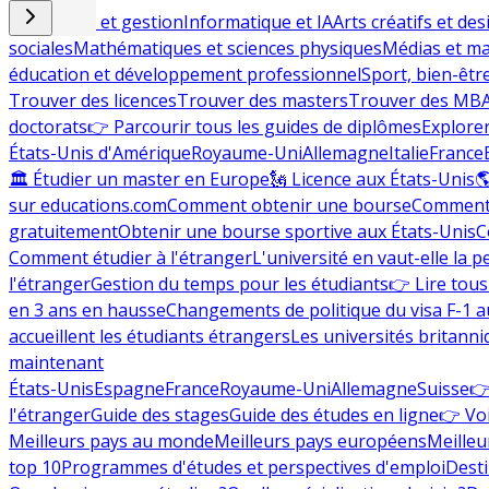
Commerce et gestion
Informatique et IA
Arts créatifs et des
sociales
Mathématiques et sciences physiques
Médias et ma
éducation et développement professionnel
Sport, bien-êtr
Trouver des licences
Trouver des masters
Trouver des MB
doctorats
👉 Parcourir tous les guides de diplômes
Explorer
États-Unis d'Amérique
Royaume-Uni
Allemagne
Italie
France
🏛 Étudier un master en Europe
🗽 Licence aux États-Unis

sur educations.com
Comment obtenir une bourse
Comment 
gratuitement
Obtenir une bourse sportive aux États-Unis
C
Comment étudier à l'étranger
L'université en vaut-elle la p
l'étranger
Gestion du temps pour les étudiants
👉 Lire tous 
en 3 ans en hausse
Changements de politique du visa F-1 a
accueillent les étudiants étrangers
Les universités britanni
maintenant
États-Unis
Espagne
France
Royaume-Uni
Allemagne
Suisse
👉
l'étranger
Guide des stages
Guide des études en ligne
👉 Voi
Meilleurs pays au monde
Meilleurs pays européens
Meilleu
top 10
Programmes d'études et perspectives d'emploi
Desti