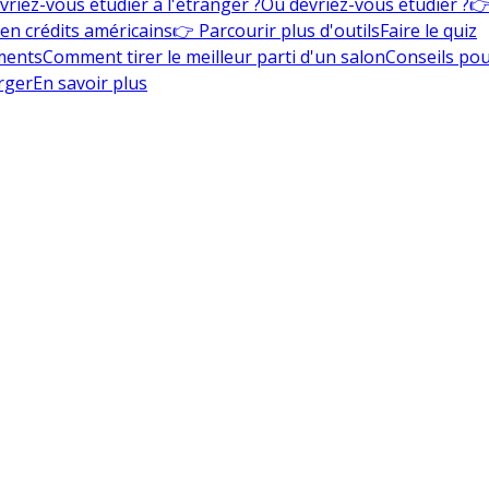
vriez-vous étudier à l'étranger ?
Où devriez-vous étudier ?
👉
en crédits américains
👉 Parcourir plus d'outils
Faire le quiz
ments
Comment tirer le meilleur parti d'un salon
Conseils pou
rger
En savoir plus