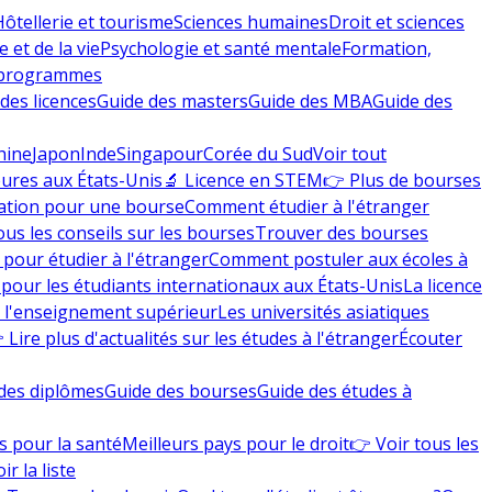
Hôtellerie et tourisme
Sciences humaines
Droit et sciences
 et de la vie
Psychologie et santé mentale
Formation,
 programmes
des licences
Guide des masters
Guide des MBA
Guide des
hine
Japon
Inde
Singapour
Corée du Sud
Voir tout
eures aux États-Unis
🔬 Licence en STEM
👉 Plus de bourses
ation pour une bourse
Comment étudier à l'étranger
ous les conseils sur les bourses
Trouver des bourses
 pour étudier à l'étranger
Comment postuler aux écoles à
pour les étudiants internationaux aux États-Unis
La licence
e l'enseignement supérieur
Les universités asiatiques
 Lire plus d'actualités sur les études à l'étranger
Écouter
des diplômes
Guide des bourses
Guide des études à
s pour la santé
Meilleurs pays pour le droit
👉 Voir tous les
ir la liste