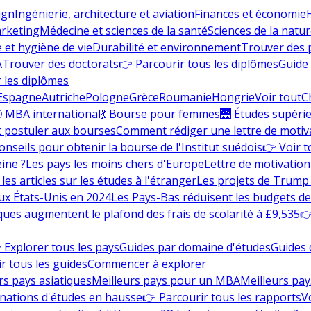
ign
Ingénierie, architecture et aviation
Finances et économie
rketing
Médecine et sciences de la santé
Sciences de la nature
e et hygiène de vie
Durabilité et environnement
Trouver des
A
Trouver des doctorats
👉 Parcourir tous les diplômes
Guide 
 les diplômes
Espagne
Autriche
Pologne
Grèce
Roumanie
Hongrie
Voir tout
C
 MBA international
💃 Bourse pour femmes
🌉 Études supéri
postuler aux bourses
Comment rédiger une lettre de motiv
onseils pour obtenir la bourse de l'Institut suédois
👉 Voir t
eine ?
Les pays les moins chers d'Europe
Lettre de motivation
les articles sur les études à l'étranger
Les projets de Trump 
ux États-Unis en 2024
Les Pays-Bas réduisent les budgets d
ques augmentent le plafond des frais de scolarité à £9,535
👉
 Explorer tous les pays
Guides par domaine d'études
Guides 
r tous les guides
Commencer à explorer
rs pays asiatiques
Meilleurs pays pour un MBA
Meilleurs pay
nations d'études en hausse
👉 Parcourir tous les rapports
Vo