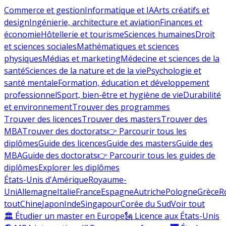
Commerce et gestion
Informatique et IA
Arts créatifs et
design
Ingénierie, architecture et aviation
Finances et
économie
Hôtellerie et tourisme
Sciences humaines
Droit
et sciences sociales
Mathématiques et sciences
physiques
Médias et marketing
Médecine et sciences de la
santé
Sciences de la nature et de la vie
Psychologie et
santé mentale
Formation, éducation et développement
professionnel
Sport, bien-être et hygiène de vie
Durabilité
et environnement
Trouver des programmes
Trouver des licences
Trouver des masters
Trouver des
MBA
Trouver des doctorats
👉 Parcourir tous les
diplômes
Guide des licences
Guide des masters
Guide des
MBA
Guide des doctorats
👉 Parcourir tous les guides de
diplômes
Explorer les diplômes
États-Unis d'Amérique
Royaume-
Uni
Allemagne
Italie
France
Espagne
Autriche
Pologne
Grèce
R
tout
Chine
Japon
Inde
Singapour
Corée du Sud
Voir tout
🏛 Étudier un master en Europe
🗽 Licence aux États-Unis