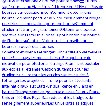
🌎 MBA international
💃 Bourse pour femmes
🌉 Études
supérieures aux États-Unis
🔬 Licence en STEM
👉 Plus de
bourses sur educations.com
Comment obtenir une
bourse
Comment postuler aux bourses
Comment rédiger
une lettre de motivation pour une bourse
Comment
étudier à l'étranger gratuitement
Obtenir une bourse
sportive aux États-Unis
Conseils pour obtenir la bourse
de l'Institut suédois
👉 Voir tous les conseils sur les
bourses
Trouver des bourses
Comment étudier à l'étranger
L'université en vaut-elle la
peine ?
Les pays les moins chers d'Europe
Lettre de
motivation pour étudier à l'étranger
Comment postuler
aux écoles à l'étranger
Gestion du temps pour les
étudiants
👉 Lire tous les articles sur les études à
l'étranger
Les projets de Trump pour les étudiants
internationaux aux États-Unis
La licence en 3 ans en
hausse
Changements de politique du visa F-1 aux États-
Unis en 2024
Les Pays-Bas réduisent les budgets de
l'enseignement supérieur
Les universités asiatiques