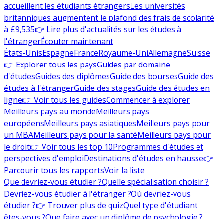
accueillent les étudiants étrangers
Les universités
britanniques augmentent le plafond des frais de scolarité
à £9,535
👉 Lire plus d'actualités sur les études à
l'étranger
Écouter maintenant
États-Unis
Espagne
France
Royaume-Uni
Allemagne
Suisse
👉 Explorer tous les pays
Guides par domaine
d'études
Guides des diplômes
Guide des bourses
Guide des
études à l'étranger
Guide des stages
Guide des études en
ligne
👉 Voir tous les guides
Commencer à explorer
Meilleurs pays au monde
Meilleurs pays
européens
Meilleurs pays asiatiques
Meilleurs pays pour
un MBA
Meilleurs pays pour la santé
Meilleurs pays pour
le droit
👉 Voir tous les top 10
Programmes d'études et
perspectives d'emploi
Destinations d'études en hausse
👉
Parcourir tous les rapports
Voir la liste
Que devriez-vous étudier ?
Quelle spécialisation choisir ?
Devriez-vous étudier à l'étranger ?
Où devriez-vous
étudier ?
👉 Trouver plus de quiz
Quel type d'étudiant
êtes-vous ?
Que faire avec un diplôme de psychologie ?