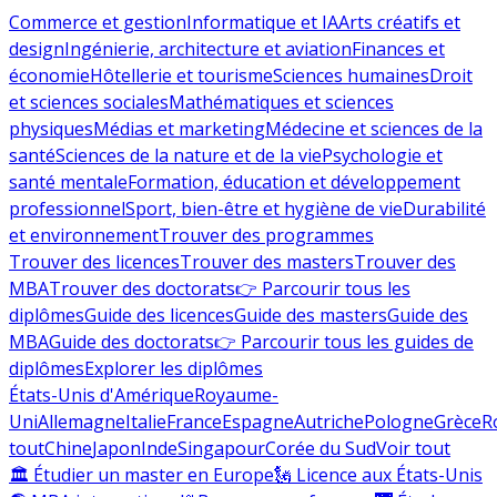
Commerce et gestion
Informatique et IA
Arts créatifs et
design
Ingénierie, architecture et aviation
Finances et
économie
Hôtellerie et tourisme
Sciences humaines
Droit
et sciences sociales
Mathématiques et sciences
physiques
Médias et marketing
Médecine et sciences de la
santé
Sciences de la nature et de la vie
Psychologie et
santé mentale
Formation, éducation et développement
professionnel
Sport, bien-être et hygiène de vie
Durabilité
et environnement
Trouver des programmes
Trouver des licences
Trouver des masters
Trouver des
MBA
Trouver des doctorats
👉 Parcourir tous les
diplômes
Guide des licences
Guide des masters
Guide des
MBA
Guide des doctorats
👉 Parcourir tous les guides de
diplômes
Explorer les diplômes
États-Unis d'Amérique
Royaume-
Uni
Allemagne
Italie
France
Espagne
Autriche
Pologne
Grèce
R
tout
Chine
Japon
Inde
Singapour
Corée du Sud
Voir tout
🏛 Étudier un master en Europe
🗽 Licence aux États-Unis