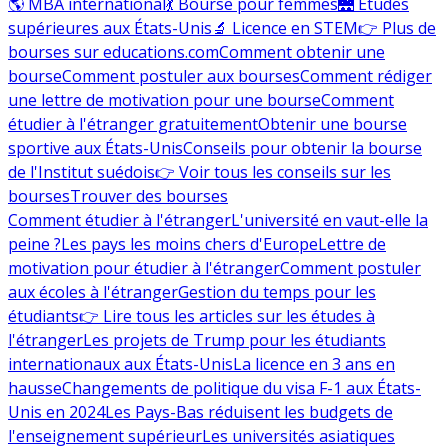
🌎 MBA international
💃 Bourse pour femmes
🌉 Études
supérieures aux États-Unis
🔬 Licence en STEM
👉 Plus de
bourses sur educations.com
Comment obtenir une
bourse
Comment postuler aux bourses
Comment rédiger
une lettre de motivation pour une bourse
Comment
étudier à l'étranger gratuitement
Obtenir une bourse
sportive aux États-Unis
Conseils pour obtenir la bourse
de l'Institut suédois
👉 Voir tous les conseils sur les
bourses
Trouver des bourses
Comment étudier à l'étranger
L'université en vaut-elle la
peine ?
Les pays les moins chers d'Europe
Lettre de
motivation pour étudier à l'étranger
Comment postuler
aux écoles à l'étranger
Gestion du temps pour les
étudiants
👉 Lire tous les articles sur les études à
l'étranger
Les projets de Trump pour les étudiants
internationaux aux États-Unis
La licence en 3 ans en
hausse
Changements de politique du visa F-1 aux États-
Unis en 2024
Les Pays-Bas réduisent les budgets de
l'enseignement supérieur
Les universités asiatiques