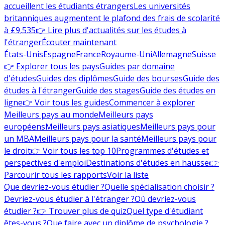
accueillent les étudiants étrangers
Les universités
britanniques augmentent le plafond des frais de scolarité
à £9,535
👉 Lire plus d'actualités sur les études à
l'étranger
Écouter maintenant
États-Unis
Espagne
France
Royaume-Uni
Allemagne
Suisse
👉 Explorer tous les pays
Guides par domaine
d'études
Guides des diplômes
Guide des bourses
Guide des
études à l'étranger
Guide des stages
Guide des études en
ligne
👉 Voir tous les guides
Commencer à explorer
Meilleurs pays au monde
Meilleurs pays
européens
Meilleurs pays asiatiques
Meilleurs pays pour
un MBA
Meilleurs pays pour la santé
Meilleurs pays pour
le droit
👉 Voir tous les top 10
Programmes d'études et
perspectives d'emploi
Destinations d'études en hausse
👉
Parcourir tous les rapports
Voir la liste
Que devriez-vous étudier ?
Quelle spécialisation choisir ?
Devriez-vous étudier à l'étranger ?
Où devriez-vous
étudier ?
👉 Trouver plus de quiz
Quel type d'étudiant
êtes-vous ?
Que faire avec un diplôme de psychologie ?