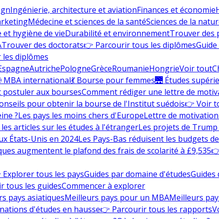
ign
Ingénierie, architecture et aviation
Finances et économie
rketing
Médecine et sciences de la santé
Sciences de la nature
e et hygiène de vie
Durabilité et environnement
Trouver des
A
Trouver des doctorats
👉 Parcourir tous les diplômes
Guide 
 les diplômes
Espagne
Autriche
Pologne
Grèce
Roumanie
Hongrie
Voir tout
C
 MBA international
💃 Bourse pour femmes
🌉 Études supéri
postuler aux bourses
Comment rédiger une lettre de motiv
onseils pour obtenir la bourse de l'Institut suédois
👉 Voir t
eine ?
Les pays les moins chers d'Europe
Lettre de motivation
les articles sur les études à l'étranger
Les projets de Trump 
ux États-Unis en 2024
Les Pays-Bas réduisent les budgets d
ques augmentent le plafond des frais de scolarité à £9,535
👉
 Explorer tous les pays
Guides par domaine d'études
Guides 
r tous les guides
Commencer à explorer
rs pays asiatiques
Meilleurs pays pour un MBA
Meilleurs pay
nations d'études en hausse
👉 Parcourir tous les rapports
Vo