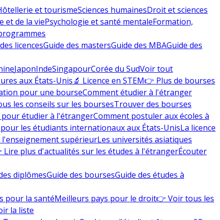
Hôtellerie et tourisme
Sciences humaines
Droit et sciences
 et de la vie
Psychologie et santé mentale
Formation,
 programmes
des licences
Guide des masters
Guide des MBA
Guide des
hine
Japon
Inde
Singapour
Corée du Sud
Voir tout
eures aux États-Unis
🔬 Licence en STEM
👉 Plus de bourses
ation pour une bourse
Comment étudier à l'étranger
ous les conseils sur les bourses
Trouver des bourses
 pour étudier à l'étranger
Comment postuler aux écoles à
pour les étudiants internationaux aux États-Unis
La licence
e l'enseignement supérieur
Les universités asiatiques
 Lire plus d'actualités sur les études à l'étranger
Écouter
des diplômes
Guide des bourses
Guide des études à
s pour la santé
Meilleurs pays pour le droit
👉 Voir tous les
ir la liste