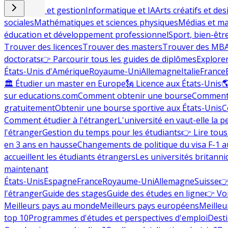
Commerce et gestion
Informatique et IA
Arts créatifs et des
sociales
Mathématiques et sciences physiques
Médias et ma
éducation et développement professionnel
Sport, bien-êtr
Trouver des licences
Trouver des masters
Trouver des MB
doctorats
👉 Parcourir tous les guides de diplômes
Explorer
États-Unis d'Amérique
Royaume-Uni
Allemagne
Italie
France
🏛 Étudier un master en Europe
🗽 Licence aux États-Unis

sur educations.com
Comment obtenir une bourse
Comment 
gratuitement
Obtenir une bourse sportive aux États-Unis
C
Comment étudier à l'étranger
L'université en vaut-elle la p
l'étranger
Gestion du temps pour les étudiants
👉 Lire tous 
en 3 ans en hausse
Changements de politique du visa F-1 a
accueillent les étudiants étrangers
Les universités britanni
maintenant
États-Unis
Espagne
France
Royaume-Uni
Allemagne
Suisse
👉
l'étranger
Guide des stages
Guide des études en ligne
👉 Voi
Meilleurs pays au monde
Meilleurs pays européens
Meilleu
top 10
Programmes d'études et perspectives d'emploi
Desti