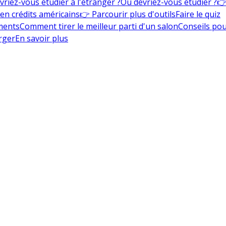
vriez-vous étudier à l'étranger ?
Où devriez-vous étudier ?
👉
en crédits américains
👉 Parcourir plus d'outils
Faire le quiz
ments
Comment tirer le meilleur parti d'un salon
Conseils pou
rger
En savoir plus