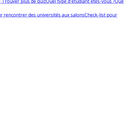
 Trouver plus de quiz
Quel type d'étudiant êtes-vous ?
Que
r rencontrer des universités aux salons
Check-list pour