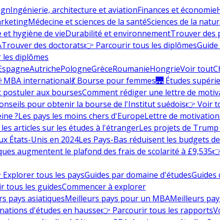
ign
Ingénierie, architecture et aviation
Finances et économie
rketing
Médecine et sciences de la santé
Sciences de la nature
e et hygiène de vie
Durabilité et environnement
Trouver des
A
Trouver des doctorats
👉 Parcourir tous les diplômes
Guide 
 les diplômes
Espagne
Autriche
Pologne
Grèce
Roumanie
Hongrie
Voir tout
C
 MBA international
💃 Bourse pour femmes
🌉 Études supéri
postuler aux bourses
Comment rédiger une lettre de motiv
onseils pour obtenir la bourse de l'Institut suédois
👉 Voir t
eine ?
Les pays les moins chers d'Europe
Lettre de motivation
les articles sur les études à l'étranger
Les projets de Trump 
ux États-Unis en 2024
Les Pays-Bas réduisent les budgets d
ques augmentent le plafond des frais de scolarité à £9,535
👉
 Explorer tous les pays
Guides par domaine d'études
Guides 
r tous les guides
Commencer à explorer
rs pays asiatiques
Meilleurs pays pour un MBA
Meilleurs pay
nations d'études en hausse
👉 Parcourir tous les rapports
Vo