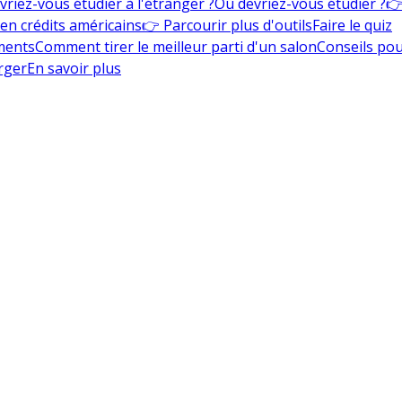
vriez-vous étudier à l'étranger ?
Où devriez-vous étudier ?
👉
en crédits américains
👉 Parcourir plus d'outils
Faire le quiz
ments
Comment tirer le meilleur parti d'un salon
Conseils pou
rger
En savoir plus