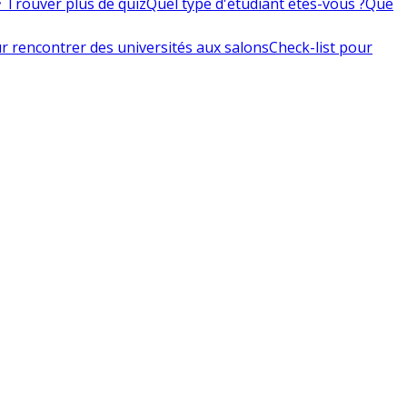
 Trouver plus de quiz
Quel type d'étudiant êtes-vous ?
Que
r rencontrer des universités aux salons
Check-list pour