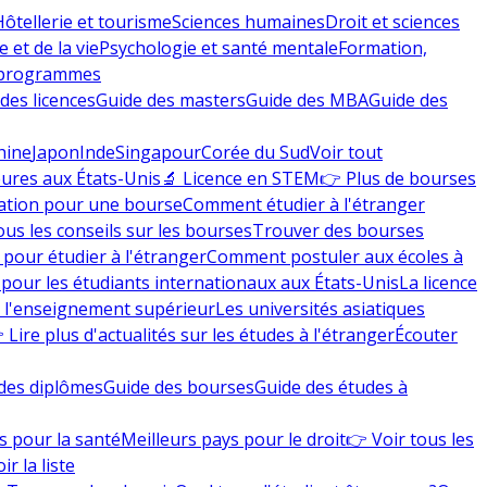
Hôtellerie et tourisme
Sciences humaines
Droit et sciences
 et de la vie
Psychologie et santé mentale
Formation,
 programmes
des licences
Guide des masters
Guide des MBA
Guide des
hine
Japon
Inde
Singapour
Corée du Sud
Voir tout
eures aux États-Unis
🔬 Licence en STEM
👉 Plus de bourses
ation pour une bourse
Comment étudier à l'étranger
ous les conseils sur les bourses
Trouver des bourses
 pour étudier à l'étranger
Comment postuler aux écoles à
pour les étudiants internationaux aux États-Unis
La licence
e l'enseignement supérieur
Les universités asiatiques
 Lire plus d'actualités sur les études à l'étranger
Écouter
des diplômes
Guide des bourses
Guide des études à
s pour la santé
Meilleurs pays pour le droit
👉 Voir tous les
ir la liste