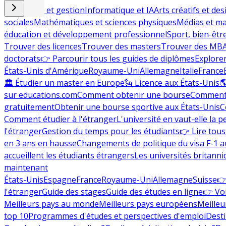
Commerce et gestion
Informatique et IA
Arts créatifs et des
sociales
Mathématiques et sciences physiques
Médias et ma
éducation et développement professionnel
Sport, bien-êtr
Trouver des licences
Trouver des masters
Trouver des MB
doctorats
👉 Parcourir tous les guides de diplômes
Explorer
États-Unis d'Amérique
Royaume-Uni
Allemagne
Italie
France
🏛 Étudier un master en Europe
🗽 Licence aux États-Unis

sur educations.com
Comment obtenir une bourse
Comment 
gratuitement
Obtenir une bourse sportive aux États-Unis
C
Comment étudier à l'étranger
L'université en vaut-elle la p
l'étranger
Gestion du temps pour les étudiants
👉 Lire tous 
en 3 ans en hausse
Changements de politique du visa F-1 a
accueillent les étudiants étrangers
Les universités britanni
maintenant
États-Unis
Espagne
France
Royaume-Uni
Allemagne
Suisse
👉
l'étranger
Guide des stages
Guide des études en ligne
👉 Voi
Meilleurs pays au monde
Meilleurs pays européens
Meilleu
top 10
Programmes d'études et perspectives d'emploi
Desti