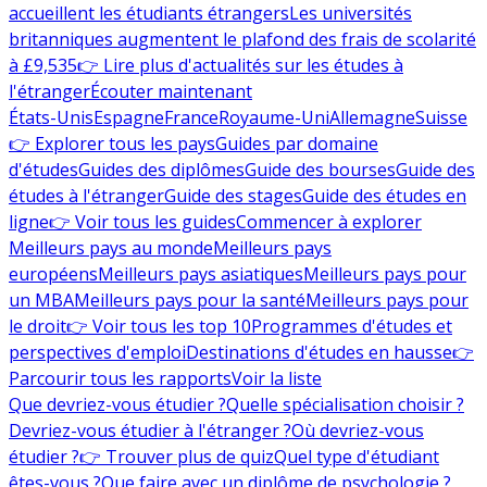
accueillent les étudiants étrangers
Les universités
britanniques augmentent le plafond des frais de scolarité
à £9,535
👉 Lire plus d'actualités sur les études à
l'étranger
Écouter maintenant
États-Unis
Espagne
France
Royaume-Uni
Allemagne
Suisse
👉 Explorer tous les pays
Guides par domaine
d'études
Guides des diplômes
Guide des bourses
Guide des
études à l'étranger
Guide des stages
Guide des études en
ligne
👉 Voir tous les guides
Commencer à explorer
Meilleurs pays au monde
Meilleurs pays
européens
Meilleurs pays asiatiques
Meilleurs pays pour
un MBA
Meilleurs pays pour la santé
Meilleurs pays pour
le droit
👉 Voir tous les top 10
Programmes d'études et
perspectives d'emploi
Destinations d'études en hausse
👉
Parcourir tous les rapports
Voir la liste
Que devriez-vous étudier ?
Quelle spécialisation choisir ?
Devriez-vous étudier à l'étranger ?
Où devriez-vous
étudier ?
👉 Trouver plus de quiz
Quel type d'étudiant
êtes-vous ?
Que faire avec un diplôme de psychologie ?