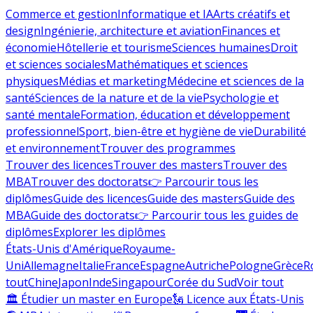
Commerce et gestion
Informatique et IA
Arts créatifs et
design
Ingénierie, architecture et aviation
Finances et
économie
Hôtellerie et tourisme
Sciences humaines
Droit
et sciences sociales
Mathématiques et sciences
physiques
Médias et marketing
Médecine et sciences de la
santé
Sciences de la nature et de la vie
Psychologie et
santé mentale
Formation, éducation et développement
professionnel
Sport, bien-être et hygiène de vie
Durabilité
et environnement
Trouver des programmes
Trouver des licences
Trouver des masters
Trouver des
MBA
Trouver des doctorats
👉 Parcourir tous les
diplômes
Guide des licences
Guide des masters
Guide des
MBA
Guide des doctorats
👉 Parcourir tous les guides de
diplômes
Explorer les diplômes
États-Unis d'Amérique
Royaume-
Uni
Allemagne
Italie
France
Espagne
Autriche
Pologne
Grèce
R
tout
Chine
Japon
Inde
Singapour
Corée du Sud
Voir tout
🏛 Étudier un master en Europe
🗽 Licence aux États-Unis