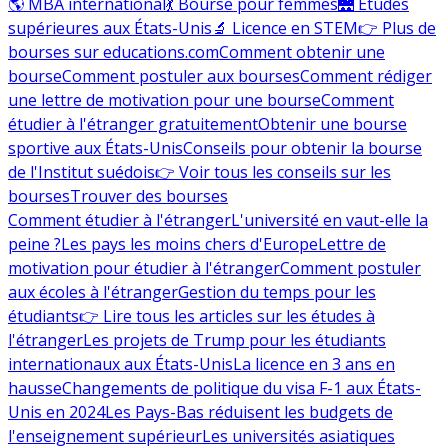
🌎 MBA international
💃 Bourse pour femmes
🌉 Études
supérieures aux États-Unis
🔬 Licence en STEM
👉 Plus de
bourses sur educations.com
Comment obtenir une
bourse
Comment postuler aux bourses
Comment rédiger
une lettre de motivation pour une bourse
Comment
étudier à l'étranger gratuitement
Obtenir une bourse
sportive aux États-Unis
Conseils pour obtenir la bourse
de l'Institut suédois
👉 Voir tous les conseils sur les
bourses
Trouver des bourses
Comment étudier à l'étranger
L'université en vaut-elle la
peine ?
Les pays les moins chers d'Europe
Lettre de
motivation pour étudier à l'étranger
Comment postuler
aux écoles à l'étranger
Gestion du temps pour les
étudiants
👉 Lire tous les articles sur les études à
l'étranger
Les projets de Trump pour les étudiants
internationaux aux États-Unis
La licence en 3 ans en
hausse
Changements de politique du visa F-1 aux États-
Unis en 2024
Les Pays-Bas réduisent les budgets de
l'enseignement supérieur
Les universités asiatiques