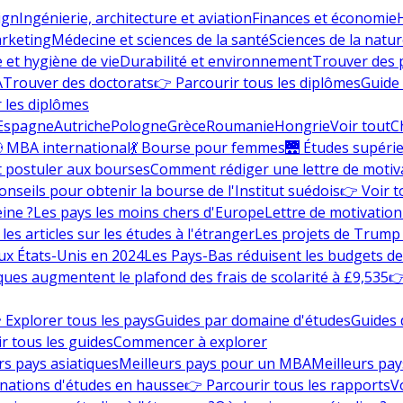
ign
Ingénierie, architecture et aviation
Finances et économie
rketing
Médecine et sciences de la santé
Sciences de la nature
e et hygiène de vie
Durabilité et environnement
Trouver des
A
Trouver des doctorats
👉 Parcourir tous les diplômes
Guide 
 les diplômes
Espagne
Autriche
Pologne
Grèce
Roumanie
Hongrie
Voir tout
C
 MBA international
💃 Bourse pour femmes
🌉 Études supéri
postuler aux bourses
Comment rédiger une lettre de motiv
onseils pour obtenir la bourse de l'Institut suédois
👉 Voir t
eine ?
Les pays les moins chers d'Europe
Lettre de motivation
les articles sur les études à l'étranger
Les projets de Trump 
ux États-Unis en 2024
Les Pays-Bas réduisent les budgets d
ques augmentent le plafond des frais de scolarité à £9,535
👉
 Explorer tous les pays
Guides par domaine d'études
Guides 
r tous les guides
Commencer à explorer
rs pays asiatiques
Meilleurs pays pour un MBA
Meilleurs pay
nations d'études en hausse
👉 Parcourir tous les rapports
Vo