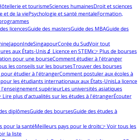
Hôtellerie et tourisme
Sciences humaines
Droit et sciences
 et de la vie
Psychologie et santé mentale
Formation,
 programmes
des licences
Guide des masters
Guide des MBA
Guide des
hine
Japon
Inde
Singapour
Corée du Sud
Voir tout
eures aux États-Unis
🔬 Licence en STEM
👉 Plus de bourses
ation pour une bourse
Comment étudier à l'étranger
ous les conseils sur les bourses
Trouver des bourses
 pour étudier à l'étranger
Comment postuler aux écoles à
pour les étudiants internationaux aux États-Unis
La licence
e l'enseignement supérieur
Les universités asiatiques
 Lire plus d'actualités sur les études à l'étranger
Écouter
des diplômes
Guide des bourses
Guide des études à
s pour la santé
Meilleurs pays pour le droit
👉 Voir tous les
ir la liste