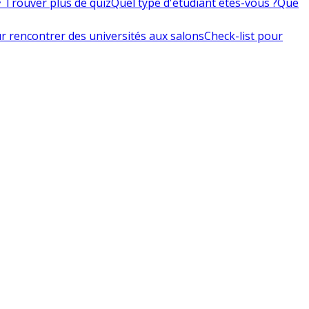
 Trouver plus de quiz
Quel type d'étudiant êtes-vous ?
Que
r rencontrer des universités aux salons
Check-list pour