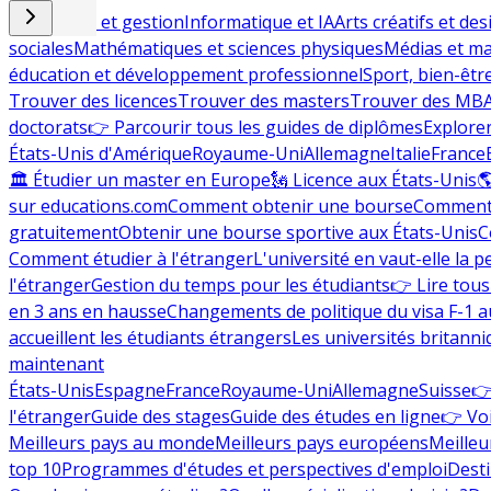
Commerce et gestion
Informatique et IA
Arts créatifs et des
sociales
Mathématiques et sciences physiques
Médias et ma
éducation et développement professionnel
Sport, bien-êtr
Trouver des licences
Trouver des masters
Trouver des MB
doctorats
👉 Parcourir tous les guides de diplômes
Explorer
États-Unis d'Amérique
Royaume-Uni
Allemagne
Italie
France
🏛 Étudier un master en Europe
🗽 Licence aux États-Unis

sur educations.com
Comment obtenir une bourse
Comment 
gratuitement
Obtenir une bourse sportive aux États-Unis
C
Comment étudier à l'étranger
L'université en vaut-elle la p
l'étranger
Gestion du temps pour les étudiants
👉 Lire tous 
en 3 ans en hausse
Changements de politique du visa F-1 a
accueillent les étudiants étrangers
Les universités britanni
maintenant
États-Unis
Espagne
France
Royaume-Uni
Allemagne
Suisse
👉
l'étranger
Guide des stages
Guide des études en ligne
👉 Voi
Meilleurs pays au monde
Meilleurs pays européens
Meilleu
top 10
Programmes d'études et perspectives d'emploi
Desti