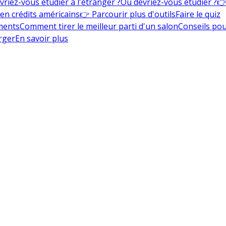
vriez-vous étudier à l'étranger ?
Où devriez-vous étudier ?
👉
en crédits américains
👉 Parcourir plus d'outils
Faire le quiz
ments
Comment tirer le meilleur parti d'un salon
Conseils pou
rger
En savoir plus