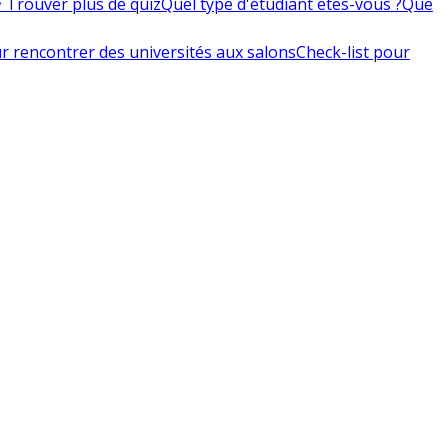
 Trouver plus de quiz
Quel type d'étudiant êtes-vous ?
Que
r rencontrer des universités aux salons
Check-list pour