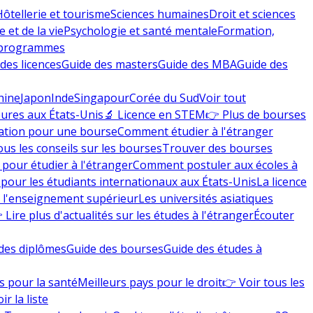
Hôtellerie et tourisme
Sciences humaines
Droit et sciences
 et de la vie
Psychologie et santé mentale
Formation,
 programmes
des licences
Guide des masters
Guide des MBA
Guide des
hine
Japon
Inde
Singapour
Corée du Sud
Voir tout
eures aux États-Unis
🔬 Licence en STEM
👉 Plus de bourses
ation pour une bourse
Comment étudier à l'étranger
ous les conseils sur les bourses
Trouver des bourses
 pour étudier à l'étranger
Comment postuler aux écoles à
pour les étudiants internationaux aux États-Unis
La licence
e l'enseignement supérieur
Les universités asiatiques
 Lire plus d'actualités sur les études à l'étranger
Écouter
des diplômes
Guide des bourses
Guide des études à
s pour la santé
Meilleurs pays pour le droit
👉 Voir tous les
ir la liste