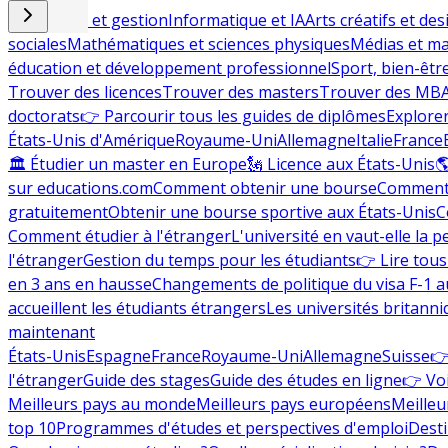
Commerce et gestion
Informatique et IA
Arts créatifs et des
sociales
Mathématiques et sciences physiques
Médias et ma
éducation et développement professionnel
Sport, bien-êtr
Trouver des licences
Trouver des masters
Trouver des MB
doctorats
👉 Parcourir tous les guides de diplômes
Explorer
États-Unis d'Amérique
Royaume-Uni
Allemagne
Italie
France
🏛 Étudier un master en Europe
🗽 Licence aux États-Unis

sur educations.com
Comment obtenir une bourse
Comment 
gratuitement
Obtenir une bourse sportive aux États-Unis
C
Comment étudier à l'étranger
L'université en vaut-elle la p
l'étranger
Gestion du temps pour les étudiants
👉 Lire tous 
en 3 ans en hausse
Changements de politique du visa F-1 a
accueillent les étudiants étrangers
Les universités britanni
maintenant
États-Unis
Espagne
France
Royaume-Uni
Allemagne
Suisse
👉
l'étranger
Guide des stages
Guide des études en ligne
👉 Voi
Meilleurs pays au monde
Meilleurs pays européens
Meilleu
top 10
Programmes d'études et perspectives d'emploi
Desti