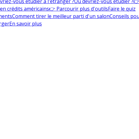
vriez-vous étudier à l'étranger ?
Où devriez-vous étudier ?
👉
en crédits américains
👉 Parcourir plus d'outils
Faire le quiz
ments
Comment tirer le meilleur parti d'un salon
Conseils pou
rger
En savoir plus