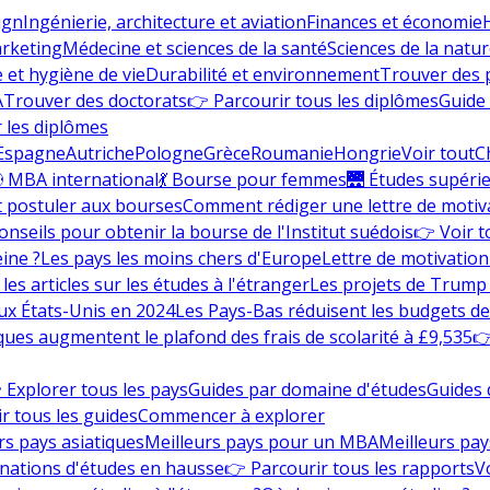
ign
Ingénierie, architecture et aviation
Finances et économie
rketing
Médecine et sciences de la santé
Sciences de la nature
e et hygiène de vie
Durabilité et environnement
Trouver des
A
Trouver des doctorats
👉 Parcourir tous les diplômes
Guide 
 les diplômes
Espagne
Autriche
Pologne
Grèce
Roumanie
Hongrie
Voir tout
C
 MBA international
💃 Bourse pour femmes
🌉 Études supéri
postuler aux bourses
Comment rédiger une lettre de motiv
onseils pour obtenir la bourse de l'Institut suédois
👉 Voir t
eine ?
Les pays les moins chers d'Europe
Lettre de motivation
les articles sur les études à l'étranger
Les projets de Trump 
ux États-Unis en 2024
Les Pays-Bas réduisent les budgets d
ques augmentent le plafond des frais de scolarité à £9,535
👉
 Explorer tous les pays
Guides par domaine d'études
Guides 
r tous les guides
Commencer à explorer
rs pays asiatiques
Meilleurs pays pour un MBA
Meilleurs pay
nations d'études en hausse
👉 Parcourir tous les rapports
Vo