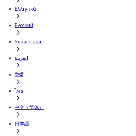
Ελληνικά
Русский
Українська
العربية
हिन्दी
ไทย
中文（简体）
日本語