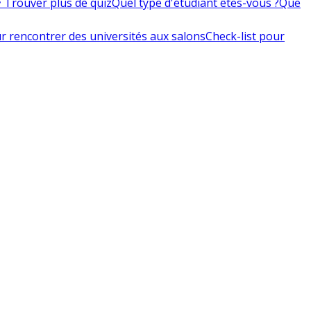
 Trouver plus de quiz
Quel type d'étudiant êtes-vous ?
Que
r rencontrer des universités aux salons
Check-list pour