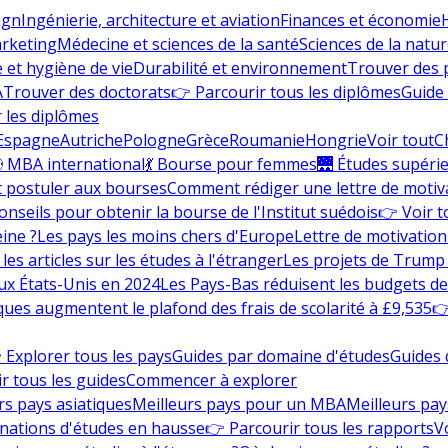
ign
Ingénierie, architecture et aviation
Finances et économie
rketing
Médecine et sciences de la santé
Sciences de la nature
e et hygiène de vie
Durabilité et environnement
Trouver des
A
Trouver des doctorats
👉 Parcourir tous les diplômes
Guide 
 les diplômes
Espagne
Autriche
Pologne
Grèce
Roumanie
Hongrie
Voir tout
C
 MBA international
💃 Bourse pour femmes
🌉 Études supéri
postuler aux bourses
Comment rédiger une lettre de motiv
onseils pour obtenir la bourse de l'Institut suédois
👉 Voir t
eine ?
Les pays les moins chers d'Europe
Lettre de motivation
les articles sur les études à l'étranger
Les projets de Trump 
ux États-Unis en 2024
Les Pays-Bas réduisent les budgets d
ques augmentent le plafond des frais de scolarité à £9,535
👉
 Explorer tous les pays
Guides par domaine d'études
Guides 
r tous les guides
Commencer à explorer
rs pays asiatiques
Meilleurs pays pour un MBA
Meilleurs pay
nations d'études en hausse
👉 Parcourir tous les rapports
Vo