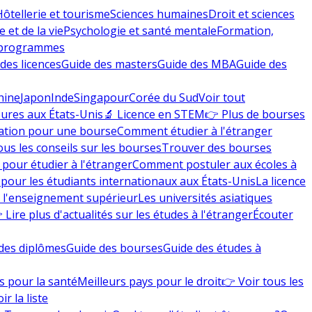
Hôtellerie et tourisme
Sciences humaines
Droit et sciences
 et de la vie
Psychologie et santé mentale
Formation,
 programmes
des licences
Guide des masters
Guide des MBA
Guide des
hine
Japon
Inde
Singapour
Corée du Sud
Voir tout
eures aux États-Unis
🔬 Licence en STEM
👉 Plus de bourses
ation pour une bourse
Comment étudier à l'étranger
ous les conseils sur les bourses
Trouver des bourses
 pour étudier à l'étranger
Comment postuler aux écoles à
pour les étudiants internationaux aux États-Unis
La licence
e l'enseignement supérieur
Les universités asiatiques
 Lire plus d'actualités sur les études à l'étranger
Écouter
des diplômes
Guide des bourses
Guide des études à
s pour la santé
Meilleurs pays pour le droit
👉 Voir tous les
ir la liste