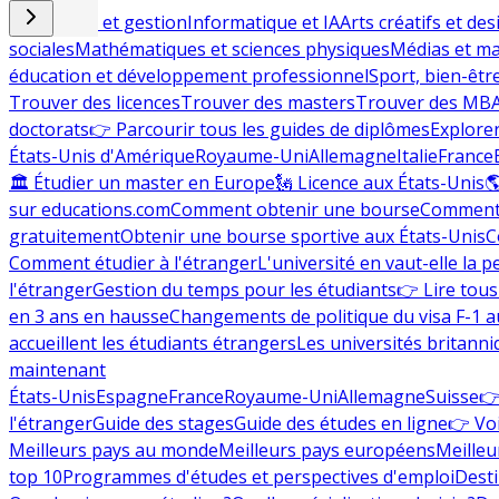
Commerce et gestion
Informatique et IA
Arts créatifs et des
sociales
Mathématiques et sciences physiques
Médias et ma
éducation et développement professionnel
Sport, bien-êtr
Trouver des licences
Trouver des masters
Trouver des MB
doctorats
👉 Parcourir tous les guides de diplômes
Explorer
États-Unis d'Amérique
Royaume-Uni
Allemagne
Italie
France
🏛 Étudier un master en Europe
🗽 Licence aux États-Unis

sur educations.com
Comment obtenir une bourse
Comment 
gratuitement
Obtenir une bourse sportive aux États-Unis
C
Comment étudier à l'étranger
L'université en vaut-elle la p
l'étranger
Gestion du temps pour les étudiants
👉 Lire tous 
en 3 ans en hausse
Changements de politique du visa F-1 a
accueillent les étudiants étrangers
Les universités britanni
maintenant
États-Unis
Espagne
France
Royaume-Uni
Allemagne
Suisse
👉
l'étranger
Guide des stages
Guide des études en ligne
👉 Voi
Meilleurs pays au monde
Meilleurs pays européens
Meilleu
top 10
Programmes d'études et perspectives d'emploi
Desti