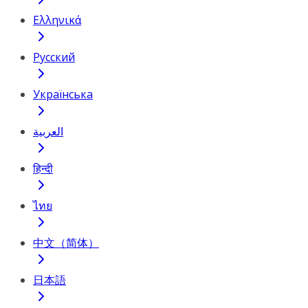
Ελληνικά
Русский
Українська
العربية
हिन्दी
ไทย
中文（简体）
日本語