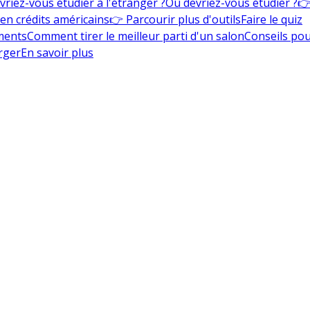
vriez-vous étudier à l'étranger ?
Où devriez-vous étudier ?
👉
en crédits américains
👉 Parcourir plus d'outils
Faire le quiz
ments
Comment tirer le meilleur parti d'un salon
Conseils pou
rger
En savoir plus