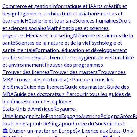
Commerce et gestion
Informatique et IA
Arts créatifs et
design
Ingénierie, architecture et aviation
Finances et
économie
Hôtellerie et tourisme
Sciences humaines
Droit
et sciences sociales
Mathématiques et sciences
physiques
Médias et marketing
Médecine et sciences de la
santé
Sciences de la nature et de la vie
Psychologie et
santé mentale
Formation, éducation et développement
professionnel
Sport, bien-être et hygiène de vie
Durabilité
et environnement
Trouver des programmes
Trouver des licences
Trouver des masters
Trouver des
MBA
Trouver des doctorats
👉 Parcourir tous les
diplômes
Guide des licences
Guide des masters
Guide des
MBA
Guide des doctorats
👉 Parcourir tous les guides de
diplômes
Explorer les diplômes
États-Unis d'Amérique
Royaume-
Uni
Allemagne
Italie
France
Espagne
Autriche
Pologne
Grèce
R
tout
Chine
Japon
Inde
Singapour
Corée du Sud
Voir tout
🏛 Étudier un master en Europe
🗽 Licence aux États-Unis