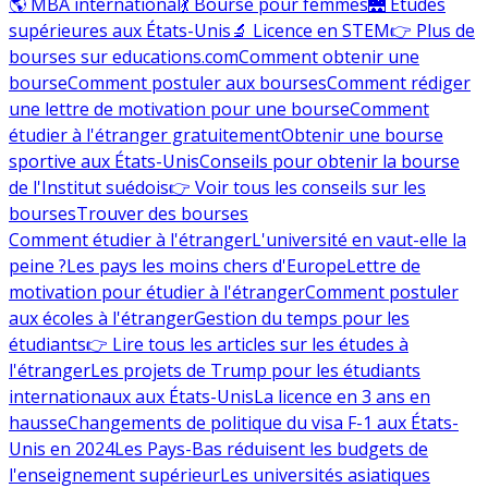
🌎 MBA international
💃 Bourse pour femmes
🌉 Études
supérieures aux États-Unis
🔬 Licence en STEM
👉 Plus de
bourses sur educations.com
Comment obtenir une
bourse
Comment postuler aux bourses
Comment rédiger
une lettre de motivation pour une bourse
Comment
étudier à l'étranger gratuitement
Obtenir une bourse
sportive aux États-Unis
Conseils pour obtenir la bourse
de l'Institut suédois
👉 Voir tous les conseils sur les
bourses
Trouver des bourses
Comment étudier à l'étranger
L'université en vaut-elle la
peine ?
Les pays les moins chers d'Europe
Lettre de
motivation pour étudier à l'étranger
Comment postuler
aux écoles à l'étranger
Gestion du temps pour les
étudiants
👉 Lire tous les articles sur les études à
l'étranger
Les projets de Trump pour les étudiants
internationaux aux États-Unis
La licence en 3 ans en
hausse
Changements de politique du visa F-1 aux États-
Unis en 2024
Les Pays-Bas réduisent les budgets de
l'enseignement supérieur
Les universités asiatiques