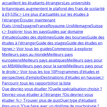
accueillent les étudiants étrangers
Les universités
britanniques augmentent le plafond des frais de scolarité
à £9,535
👉 Lire plus d'actualités sur les études à
l'étranger
Écouter maintenant
États-Unis
Espagne
France
Royaume-Uni
Allemagne
Suisse
👉 Explorer tous les pays
Guides par domaine
d'études
Guides des diplômes
Guide des bourses
Guide des
études à l'étranger
Guide des stages
Guide des études en
ligne
👉 Voir tous les guides
Commencer à explorer
Meilleurs pays au monde
Meilleurs pays
européens
Meilleurs pays asiatiques
Meilleurs pays pour
un MBA
Meilleurs pays pour la santé
Meilleurs pays pour
le droit
👉 Voir tous les top 10
Programmes d'études et
perspectives d'emploi
Destinations d'études en hausse
👉
Parcourir tous les rapports
Voir la liste
Que devriez-vous étudier ?
Quelle spécialisation choisir ?
Devriez-vous étudier à l'étranger ?
Où devriez-vous
étudier ?
👉 Trouver plus de quiz
Quel type d'étudiant
êtes-vous ?
Que faire avec un diplôme de psychologie ?