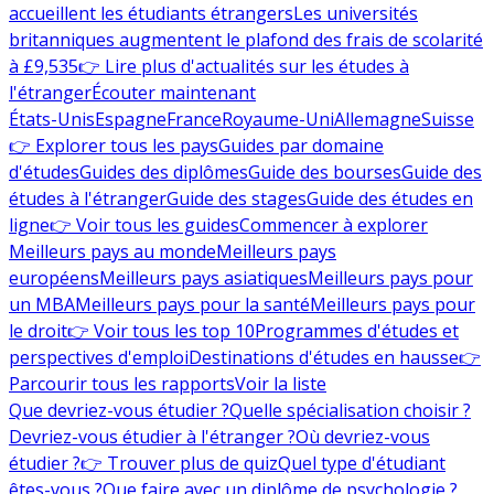
accueillent les étudiants étrangers
Les universités
britanniques augmentent le plafond des frais de scolarité
à £9,535
👉 Lire plus d'actualités sur les études à
l'étranger
Écouter maintenant
États-Unis
Espagne
France
Royaume-Uni
Allemagne
Suisse
👉 Explorer tous les pays
Guides par domaine
d'études
Guides des diplômes
Guide des bourses
Guide des
études à l'étranger
Guide des stages
Guide des études en
ligne
👉 Voir tous les guides
Commencer à explorer
Meilleurs pays au monde
Meilleurs pays
européens
Meilleurs pays asiatiques
Meilleurs pays pour
un MBA
Meilleurs pays pour la santé
Meilleurs pays pour
le droit
👉 Voir tous les top 10
Programmes d'études et
perspectives d'emploi
Destinations d'études en hausse
👉
Parcourir tous les rapports
Voir la liste
Que devriez-vous étudier ?
Quelle spécialisation choisir ?
Devriez-vous étudier à l'étranger ?
Où devriez-vous
étudier ?
👉 Trouver plus de quiz
Quel type d'étudiant
êtes-vous ?
Que faire avec un diplôme de psychologie ?