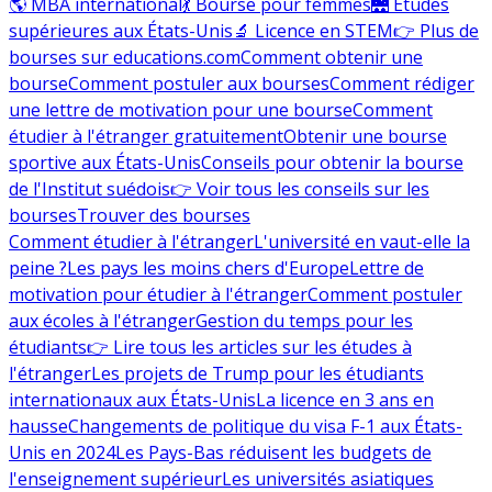
🌎 MBA international
💃 Bourse pour femmes
🌉 Études
supérieures aux États-Unis
🔬 Licence en STEM
👉 Plus de
bourses sur educations.com
Comment obtenir une
bourse
Comment postuler aux bourses
Comment rédiger
une lettre de motivation pour une bourse
Comment
étudier à l'étranger gratuitement
Obtenir une bourse
sportive aux États-Unis
Conseils pour obtenir la bourse
de l'Institut suédois
👉 Voir tous les conseils sur les
bourses
Trouver des bourses
Comment étudier à l'étranger
L'université en vaut-elle la
peine ?
Les pays les moins chers d'Europe
Lettre de
motivation pour étudier à l'étranger
Comment postuler
aux écoles à l'étranger
Gestion du temps pour les
étudiants
👉 Lire tous les articles sur les études à
l'étranger
Les projets de Trump pour les étudiants
internationaux aux États-Unis
La licence en 3 ans en
hausse
Changements de politique du visa F-1 aux États-
Unis en 2024
Les Pays-Bas réduisent les budgets de
l'enseignement supérieur
Les universités asiatiques