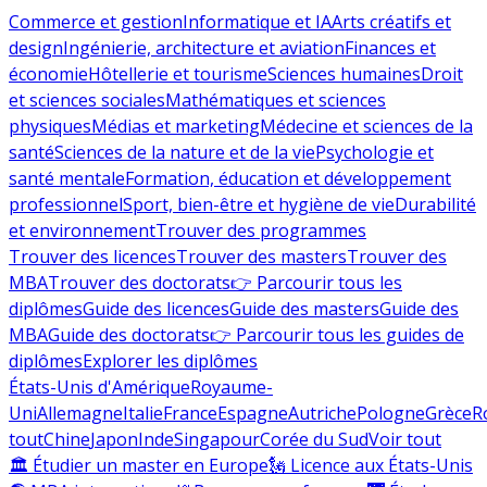
Commerce et gestion
Informatique et IA
Arts créatifs et
design
Ingénierie, architecture et aviation
Finances et
économie
Hôtellerie et tourisme
Sciences humaines
Droit
et sciences sociales
Mathématiques et sciences
physiques
Médias et marketing
Médecine et sciences de la
santé
Sciences de la nature et de la vie
Psychologie et
santé mentale
Formation, éducation et développement
professionnel
Sport, bien-être et hygiène de vie
Durabilité
et environnement
Trouver des programmes
Trouver des licences
Trouver des masters
Trouver des
MBA
Trouver des doctorats
👉 Parcourir tous les
diplômes
Guide des licences
Guide des masters
Guide des
MBA
Guide des doctorats
👉 Parcourir tous les guides de
diplômes
Explorer les diplômes
États-Unis d'Amérique
Royaume-
Uni
Allemagne
Italie
France
Espagne
Autriche
Pologne
Grèce
R
tout
Chine
Japon
Inde
Singapour
Corée du Sud
Voir tout
🏛 Étudier un master en Europe
🗽 Licence aux États-Unis