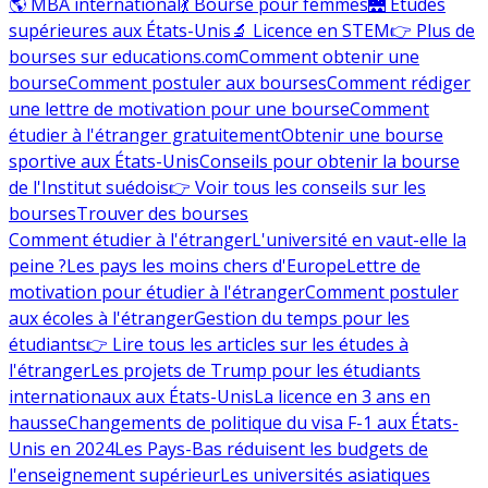
🌎 MBA international
💃 Bourse pour femmes
🌉 Études
supérieures aux États-Unis
🔬 Licence en STEM
👉 Plus de
bourses sur educations.com
Comment obtenir une
bourse
Comment postuler aux bourses
Comment rédiger
une lettre de motivation pour une bourse
Comment
étudier à l'étranger gratuitement
Obtenir une bourse
sportive aux États-Unis
Conseils pour obtenir la bourse
de l'Institut suédois
👉 Voir tous les conseils sur les
bourses
Trouver des bourses
Comment étudier à l'étranger
L'université en vaut-elle la
peine ?
Les pays les moins chers d'Europe
Lettre de
motivation pour étudier à l'étranger
Comment postuler
aux écoles à l'étranger
Gestion du temps pour les
étudiants
👉 Lire tous les articles sur les études à
l'étranger
Les projets de Trump pour les étudiants
internationaux aux États-Unis
La licence en 3 ans en
hausse
Changements de politique du visa F-1 aux États-
Unis en 2024
Les Pays-Bas réduisent les budgets de
l'enseignement supérieur
Les universités asiatiques