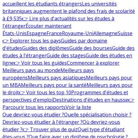
accueillent les étudiants étrangers
Les universités
britanniques augmentent le plafond des frais de scolarité
à £9,535
👉 Lire plus d'actualités sur les études à
l'étranger
Écouter maintenant
États-Unis
Espagne
France
Royaume-Uni
Allemagne
Suisse
👉 Explorer tous les pays
Guides par domaine
d'études
Guides des diplômes
Guide des bourses
Guide des
études à l'étranger
Guide des stages
Guide des études en
ligne
👉 Voir tous les guides
Commencer à explorer
Meilleurs pays au monde
Meilleurs pays
européens
Meilleurs pays asiatiques
Meilleurs pays pour
un MBA
Meilleurs pays pour la santé
Meilleurs pays pour
le droit
👉 Voir tous les top 10
Programmes d'études et
perspectives d'emploi
Destinations d'études en hausse
👉
Parcourir tous les rapports
Voir la liste
Que devriez-vous étudier ?
Quelle spécialisation choisir ?
Devriez-vous étudier à l'étranger ?
Où devriez-vous
étudier ?
👉 Trouver plus de quiz
Quel type d'étudiant
êtes-vous ?
Que faire avec un diplôme de psychologie ?