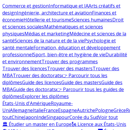
Commerce et gestion
Informatique et IA
Arts créatifs et
design
Ingénierie, architecture et aviation
Finances et
économie
Hôtellerie et tourisme
Sciences humaines
Droit
et sciences sociales
Mathématiques et sciences
physiques
Médias et marketing
Médecine et sciences de la
santé
Sciences de la nature et de la vie
Psychologie et
santé mentale
Formation, éducation et développement
professionnel
Sport, bien-être et hygiène de vie
Durabilité
et environnement
Trouver des programmes
Trouver des licences
Trouver des masters
Trouver des
MBA
Trouver des doctorats
👉 Parcourir tous les
diplômes
Guide des licences
Guide des masters
Guide des
MBA
Guide des doctorats
👉 Parcourir tous les guides de
diplômes
Explorer les diplômes
États-Unis d'Amérique
Royaume-
Uni
Allemagne
Italie
France
Espagne
Autriche
Pologne
Grèce
R
tout
Chine
Japon
Inde
Singapour
Corée du Sud
Voir tout
🏛 Étudier un master en Europe
🗽 Licence aux États-Unis