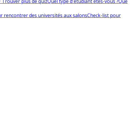
 Trouver plus de quiz
Quel type d'étudiant êtes-vous ?
Que
r rencontrer des universités aux salons
Check-list pour