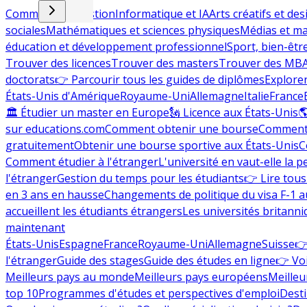
Commerce et gestion
Informatique et IA
Arts créatifs et des
sociales
Mathématiques et sciences physiques
Médias et ma
éducation et développement professionnel
Sport, bien-êtr
Trouver des licences
Trouver des masters
Trouver des MB
doctorats
👉 Parcourir tous les guides de diplômes
Explorer
États-Unis d'Amérique
Royaume-Uni
Allemagne
Italie
France
🏛 Étudier un master en Europe
🗽 Licence aux États-Unis

sur educations.com
Comment obtenir une bourse
Comment 
gratuitement
Obtenir une bourse sportive aux États-Unis
C
Comment étudier à l'étranger
L'université en vaut-elle la p
l'étranger
Gestion du temps pour les étudiants
👉 Lire tous 
en 3 ans en hausse
Changements de politique du visa F-1 a
accueillent les étudiants étrangers
Les universités britanni
maintenant
États-Unis
Espagne
France
Royaume-Uni
Allemagne
Suisse
👉
l'étranger
Guide des stages
Guide des études en ligne
👉 Voi
Meilleurs pays au monde
Meilleurs pays européens
Meilleu
top 10
Programmes d'études et perspectives d'emploi
Desti