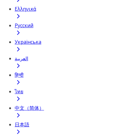
Ελληνικά
Русский
Українська
العربية
हिन्दी
ไทย
中文（简体）
日本語