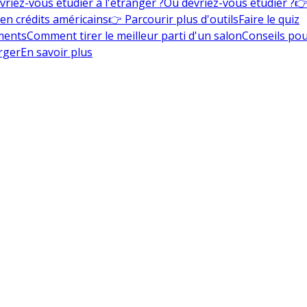
vriez-vous étudier à l'étranger ?
Où devriez-vous étudier ?
👉
en crédits américains
👉 Parcourir plus d'outils
Faire le quiz
ments
Comment tirer le meilleur parti d'un salon
Conseils pou
rger
En savoir plus