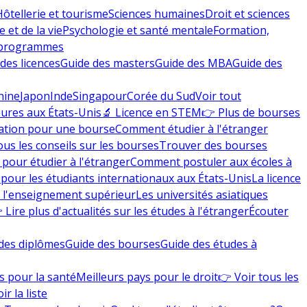
Hôtellerie et tourisme
Sciences humaines
Droit et sciences
 et de la vie
Psychologie et santé mentale
Formation,
 programmes
des licences
Guide des masters
Guide des MBA
Guide des
hine
Japon
Inde
Singapour
Corée du Sud
Voir tout
eures aux États-Unis
🔬 Licence en STEM
👉 Plus de bourses
ation pour une bourse
Comment étudier à l'étranger
ous les conseils sur les bourses
Trouver des bourses
 pour étudier à l'étranger
Comment postuler aux écoles à
pour les étudiants internationaux aux États-Unis
La licence
e l'enseignement supérieur
Les universités asiatiques
 Lire plus d'actualités sur les études à l'étranger
Écouter
des diplômes
Guide des bourses
Guide des études à
s pour la santé
Meilleurs pays pour le droit
👉 Voir tous les
ir la liste