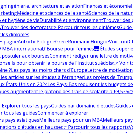
ign
Ingénierie, architecture et aviation
Finances et économie
rketing
Médecine et sciences de la santé
Sciences de la nature
e et hygiène de vie
Durabilité et environnement
Trouver des
A
Trouver des doctorats
👉 Parcourir tous les diplômes
Guide 
 les diplômes
Espagne
Autriche
Pologne
Grèce
Roumanie
Hongrie
Voir tout
C
 MBA international
💃 Bourse pour femmes
🌉 Études supéri
postuler aux bourses
Comment rédiger une lettre de motiv
onseils pour obtenir la bourse de l'Institut suédois
👉 Voir t
eine ?
Les pays les moins chers d'Europe
Lettre de motivation
les articles sur les études à l'étranger
Les projets de Trump 
ux États-Unis en 2024
Les Pays-Bas réduisent les budgets d
ques augmentent le plafond des frais de scolarité à £9,535
👉
 Explorer tous les pays
Guides par domaine d'études
Guides 
r tous les guides
Commencer à explorer
rs pays asiatiques
Meilleurs pays pour un MBA
Meilleurs pay
nations d'études en hausse
👉 Parcourir tous les rapports
Vo