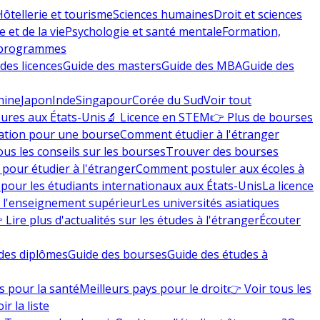
Hôtellerie et tourisme
Sciences humaines
Droit et sciences
 et de la vie
Psychologie et santé mentale
Formation,
 programmes
des licences
Guide des masters
Guide des MBA
Guide des
hine
Japon
Inde
Singapour
Corée du Sud
Voir tout
eures aux États-Unis
🔬 Licence en STEM
👉 Plus de bourses
ation pour une bourse
Comment étudier à l'étranger
ous les conseils sur les bourses
Trouver des bourses
 pour étudier à l'étranger
Comment postuler aux écoles à
pour les étudiants internationaux aux États-Unis
La licence
e l'enseignement supérieur
Les universités asiatiques
 Lire plus d'actualités sur les études à l'étranger
Écouter
des diplômes
Guide des bourses
Guide des études à
s pour la santé
Meilleurs pays pour le droit
👉 Voir tous les
ir la liste