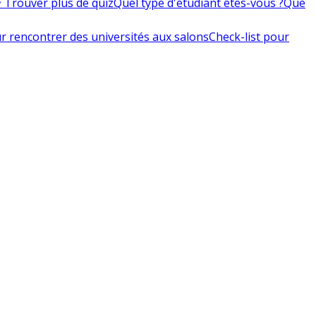
 Trouver plus de quiz
Quel type d'étudiant êtes-vous ?
Que
r rencontrer des universités aux salons
Check-list pour