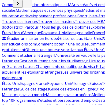
Commerce et gestion
Informatique et IA
Arts créatifs et des
sociales
Mathématiques et sciences physiques
Médias et ma
éducation et développement professionnel
Sport, bien-êtr
Trouver des licences
Trouver des masters
Trouver des MB
doctorats
👉 Parcourir tous les guides de diplômes
Explorer
États-Unis d'Amérique
Royaume-Uni
Allemagne
Italie
France
🏛 Étudier un master en Europe
🗽 Licence aux États-Unis

sur educations.com
Comment obtenir une bourse
Comment 
gratuitement
Obtenir une bourse sportive aux États-Unis
C
Comment étudier à l'étranger
L'université en vaut-elle la p
l'étranger
Gestion du temps pour les étudiants
👉 Lire tous 
en 3 ans en hausse
Changements de politique du visa F-1 a
accueillent les étudiants étrangers
Les universités britanni
maintenant
États-Unis
Espagne
France
Royaume-Uni
Allemagne
Suisse
👉
l'étranger
Guide des stages
Guide des études en ligne
👉 Voi
Meilleurs pays au monde
Meilleurs pays européens
Meilleu
top 10
Programmes d'études et perspectives d'emploi
Desti