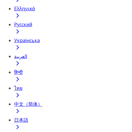
Ελληνικά
Русский
Українська
العربية
हिन्दी
ไทย
中文（简体）
日本語