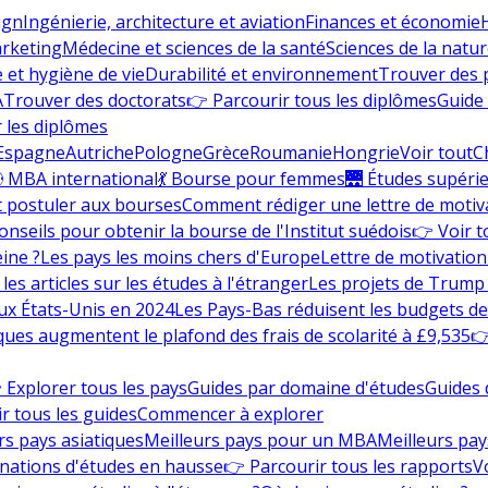
ign
Ingénierie, architecture et aviation
Finances et économie
rketing
Médecine et sciences de la santé
Sciences de la nature
e et hygiène de vie
Durabilité et environnement
Trouver des
A
Trouver des doctorats
👉 Parcourir tous les diplômes
Guide 
 les diplômes
Espagne
Autriche
Pologne
Grèce
Roumanie
Hongrie
Voir tout
C
 MBA international
💃 Bourse pour femmes
🌉 Études supéri
postuler aux bourses
Comment rédiger une lettre de motiv
onseils pour obtenir la bourse de l'Institut suédois
👉 Voir t
eine ?
Les pays les moins chers d'Europe
Lettre de motivation
les articles sur les études à l'étranger
Les projets de Trump 
ux États-Unis en 2024
Les Pays-Bas réduisent les budgets d
ques augmentent le plafond des frais de scolarité à £9,535
👉
 Explorer tous les pays
Guides par domaine d'études
Guides 
r tous les guides
Commencer à explorer
rs pays asiatiques
Meilleurs pays pour un MBA
Meilleurs pay
nations d'études en hausse
👉 Parcourir tous les rapports
Vo