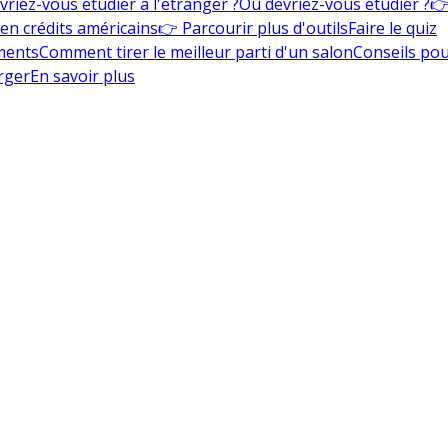
vriez-vous étudier à l'étranger ?
Où devriez-vous étudier ?
👉
en crédits américains
👉 Parcourir plus d'outils
Faire le quiz
ments
Comment tirer le meilleur parti d'un salon
Conseils pou
rger
En savoir plus