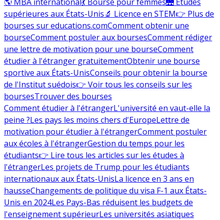
🌎 MBA international
💃 Bourse pour femmes
🌉 Études
supérieures aux États-Unis
🔬 Licence en STEM
👉 Plus de
bourses sur educations.com
Comment obtenir une
bourse
Comment postuler aux bourses
Comment rédiger
une lettre de motivation pour une bourse
Comment
étudier à l'étranger gratuitement
Obtenir une bourse
sportive aux États-Unis
Conseils pour obtenir la bourse
de l'Institut suédois
👉 Voir tous les conseils sur les
bourses
Trouver des bourses
Comment étudier à l'étranger
L'université en vaut-elle la
peine ?
Les pays les moins chers d'Europe
Lettre de
motivation pour étudier à l'étranger
Comment postuler
aux écoles à l'étranger
Gestion du temps pour les
étudiants
👉 Lire tous les articles sur les études à
l'étranger
Les projets de Trump pour les étudiants
internationaux aux États-Unis
La licence en 3 ans en
hausse
Changements de politique du visa F-1 aux États-
Unis en 2024
Les Pays-Bas réduisent les budgets de
l'enseignement supérieur
Les universités asiatiques