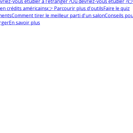
vriez-vous étudier à l'étranger ?
Où devriez-vous étudier ?
👉
en crédits américains
👉 Parcourir plus d'outils
Faire le quiz
ments
Comment tirer le meilleur parti d'un salon
Conseils pou
rger
En savoir plus