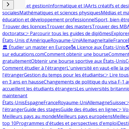
Commerce et gestion
Informatique et IA
Arts créatifs et des
sociales
Mathématiques et sciences physiques
Médias et ma
éducation et développement professionnel
Sport, bien-êtr
Trouver des licences
Trouver des masters
Trouver des MB
doctorats
👉 Parcourir tous les guides de diplômes
Explorer
États-Unis d'Amérique
Royaume-Uni
Allemagne
Italie
France
🏛 Étudier un master en Europe
🗽 Licence aux États-Unis

sur educations.com
Comment obtenir une bourse
Comment 
gratuitement
Obtenir une bourse sportive aux États-Unis
C
Comment étudier à l'étranger
L'université en vaut-elle la p
l'étranger
Gestion du temps pour les étudiants
👉 Lire tous 
en 3 ans en hausse
Changements de politique du visa F-1 a
accueillent les étudiants étrangers
Les universités britanni
maintenant
États-Unis
Espagne
France
Royaume-Uni
Allemagne
Suisse
👉
l'étranger
Guide des stages
Guide des études en ligne
👉 Voi
Meilleurs pays au monde
Meilleurs pays européens
Meilleu
top 10
Programmes d'études et perspectives d'emploi
Desti