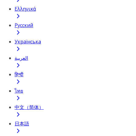
Ελληνικά
Русский
Українська
العربية
हिन्दी
ไทย
中文（简体）
日本語