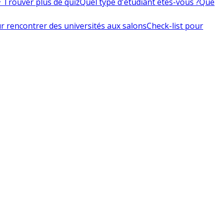
 Trouver plus de quiz
Quel type d'étudiant êtes-vous ?
Que
r rencontrer des universités aux salons
Check-list pour