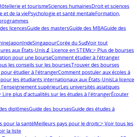
Hôtellerie et tourisme
Sciences humaines
Droit et sciences
 et de la vie
Psychologie et santé mentale
Formation,
 programmes
des licences
Guide des masters
Guide des MBA
Guide des
hine
Japon
Inde
Singapour
Corée du Sud
Voir tout
eures aux États-Unis
🔬 Licence en STEM
👉 Plus de bourses
ation pour une bourse
Comment étudier à l'étranger
ous les conseils sur les bourses
Trouver des bourses
 pour étudier à l'étranger
Comment postuler aux écoles à
pour les étudiants internationaux aux États-Unis
La licence
e l'enseignement supérieur
Les universités asiatiques
 Lire plus d'actualités sur les études à l'étranger
Écouter
des diplômes
Guide des bourses
Guide des études à
s pour la santé
Meilleurs pays pour le droit
👉 Voir tous les
ir la liste