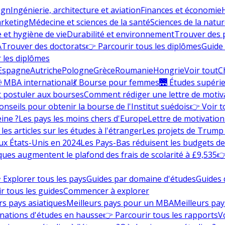
ign
Ingénierie, architecture et aviation
Finances et économie
rketing
Médecine et sciences de la santé
Sciences de la nature
e et hygiène de vie
Durabilité et environnement
Trouver des
A
Trouver des doctorats
👉 Parcourir tous les diplômes
Guide 
 les diplômes
Espagne
Autriche
Pologne
Grèce
Roumanie
Hongrie
Voir tout
C
 MBA international
💃 Bourse pour femmes
🌉 Études supéri
postuler aux bourses
Comment rédiger une lettre de motiv
onseils pour obtenir la bourse de l'Institut suédois
👉 Voir t
eine ?
Les pays les moins chers d'Europe
Lettre de motivation
les articles sur les études à l'étranger
Les projets de Trump 
ux États-Unis en 2024
Les Pays-Bas réduisent les budgets d
ques augmentent le plafond des frais de scolarité à £9,535
👉
 Explorer tous les pays
Guides par domaine d'études
Guides 
r tous les guides
Commencer à explorer
rs pays asiatiques
Meilleurs pays pour un MBA
Meilleurs pay
nations d'études en hausse
👉 Parcourir tous les rapports
Vo