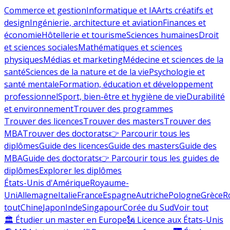
Commerce et gestion
Informatique et IA
Arts créatifs et
design
Ingénierie, architecture et aviation
Finances et
économie
Hôtellerie et tourisme
Sciences humaines
Droit
et sciences sociales
Mathématiques et sciences
physiques
Médias et marketing
Médecine et sciences de la
santé
Sciences de la nature et de la vie
Psychologie et
santé mentale
Formation, éducation et développement
professionnel
Sport, bien-être et hygiène de vie
Durabilité
et environnement
Trouver des programmes
Trouver des licences
Trouver des masters
Trouver des
MBA
Trouver des doctorats
👉 Parcourir tous les
diplômes
Guide des licences
Guide des masters
Guide des
MBA
Guide des doctorats
👉 Parcourir tous les guides de
diplômes
Explorer les diplômes
États-Unis d'Amérique
Royaume-
Uni
Allemagne
Italie
France
Espagne
Autriche
Pologne
Grèce
R
tout
Chine
Japon
Inde
Singapour
Corée du Sud
Voir tout
🏛 Étudier un master en Europe
🗽 Licence aux États-Unis