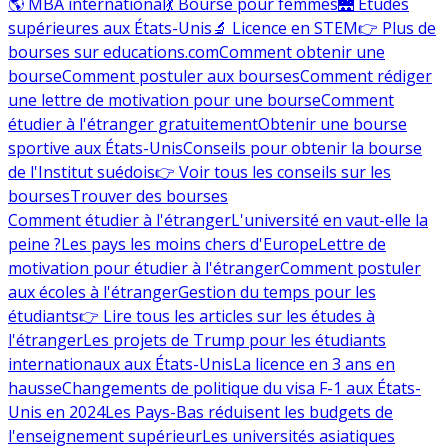
🌎 MBA international
💃 Bourse pour femmes
🌉 Études
supérieures aux États-Unis
🔬 Licence en STEM
👉 Plus de
bourses sur educations.com
Comment obtenir une
bourse
Comment postuler aux bourses
Comment rédiger
une lettre de motivation pour une bourse
Comment
étudier à l'étranger gratuitement
Obtenir une bourse
sportive aux États-Unis
Conseils pour obtenir la bourse
de l'Institut suédois
👉 Voir tous les conseils sur les
bourses
Trouver des bourses
Comment étudier à l'étranger
L'université en vaut-elle la
peine ?
Les pays les moins chers d'Europe
Lettre de
motivation pour étudier à l'étranger
Comment postuler
aux écoles à l'étranger
Gestion du temps pour les
étudiants
👉 Lire tous les articles sur les études à
l'étranger
Les projets de Trump pour les étudiants
internationaux aux États-Unis
La licence en 3 ans en
hausse
Changements de politique du visa F-1 aux États-
Unis en 2024
Les Pays-Bas réduisent les budgets de
l'enseignement supérieur
Les universités asiatiques