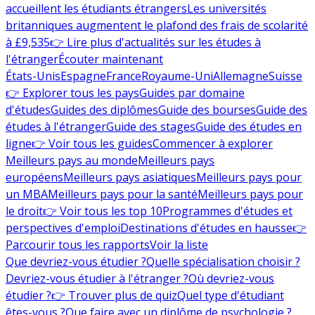
accueillent les étudiants étrangers
Les universités
britanniques augmentent le plafond des frais de scolarité
à £9,535
👉 Lire plus d'actualités sur les études à
l'étranger
Écouter maintenant
États-Unis
Espagne
France
Royaume-Uni
Allemagne
Suisse
👉 Explorer tous les pays
Guides par domaine
d'études
Guides des diplômes
Guide des bourses
Guide des
études à l'étranger
Guide des stages
Guide des études en
ligne
👉 Voir tous les guides
Commencer à explorer
Meilleurs pays au monde
Meilleurs pays
européens
Meilleurs pays asiatiques
Meilleurs pays pour
un MBA
Meilleurs pays pour la santé
Meilleurs pays pour
le droit
👉 Voir tous les top 10
Programmes d'études et
perspectives d'emploi
Destinations d'études en hausse
👉
Parcourir tous les rapports
Voir la liste
Que devriez-vous étudier ?
Quelle spécialisation choisir ?
Devriez-vous étudier à l'étranger ?
Où devriez-vous
étudier ?
👉 Trouver plus de quiz
Quel type d'étudiant
êtes-vous ?
Que faire avec un diplôme de psychologie ?