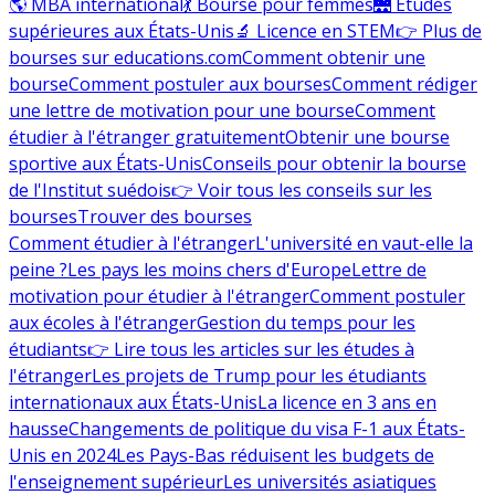
🌎 MBA international
💃 Bourse pour femmes
🌉 Études
supérieures aux États-Unis
🔬 Licence en STEM
👉 Plus de
bourses sur educations.com
Comment obtenir une
bourse
Comment postuler aux bourses
Comment rédiger
une lettre de motivation pour une bourse
Comment
étudier à l'étranger gratuitement
Obtenir une bourse
sportive aux États-Unis
Conseils pour obtenir la bourse
de l'Institut suédois
👉 Voir tous les conseils sur les
bourses
Trouver des bourses
Comment étudier à l'étranger
L'université en vaut-elle la
peine ?
Les pays les moins chers d'Europe
Lettre de
motivation pour étudier à l'étranger
Comment postuler
aux écoles à l'étranger
Gestion du temps pour les
étudiants
👉 Lire tous les articles sur les études à
l'étranger
Les projets de Trump pour les étudiants
internationaux aux États-Unis
La licence en 3 ans en
hausse
Changements de politique du visa F-1 aux États-
Unis en 2024
Les Pays-Bas réduisent les budgets de
l'enseignement supérieur
Les universités asiatiques