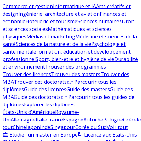
Commerce et gestion
Informatique et IA
Arts créatifs et
design
Ingénierie, architecture et aviation
Finances et
économie
Hôtellerie et tourisme
Sciences humaines
Droit
et sciences sociales
Mathématiques et sciences
physiques
Médias et marketing
Médecine et sciences de la
santé
Sciences de la nature et de la vie
Psychologie et
santé mentale
Formation, éducation et développement
professionnel
Sport, bien-être et hygiène de vie
Durabilité
et environnement
Trouver des programmes
Trouver des licences
Trouver des masters
Trouver des
MBA
Trouver des doctorats
👉 Parcourir tous les
diplômes
Guide des licences
Guide des masters
Guide des
MBA
Guide des doctorats
👉 Parcourir tous les guides de
diplômes
Explorer les diplômes
États-Unis d'Amérique
Royaume-
Uni
Allemagne
Italie
France
Espagne
Autriche
Pologne
Grèce
R
tout
Chine
Japon
Inde
Singapour
Corée du Sud
Voir tout
🏛 Étudier un master en Europe
🗽 Licence aux États-Unis