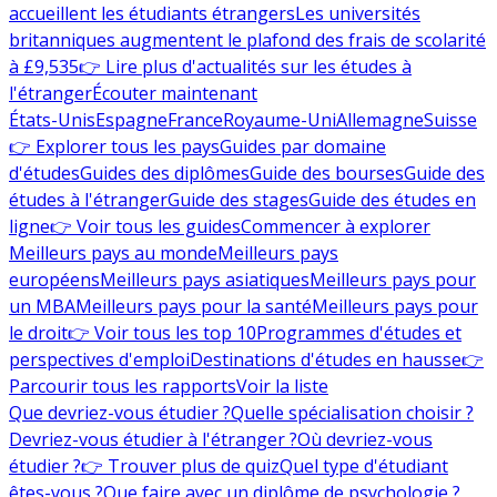
accueillent les étudiants étrangers
Les universités
britanniques augmentent le plafond des frais de scolarité
à £9,535
👉 Lire plus d'actualités sur les études à
l'étranger
Écouter maintenant
États-Unis
Espagne
France
Royaume-Uni
Allemagne
Suisse
👉 Explorer tous les pays
Guides par domaine
d'études
Guides des diplômes
Guide des bourses
Guide des
études à l'étranger
Guide des stages
Guide des études en
ligne
👉 Voir tous les guides
Commencer à explorer
Meilleurs pays au monde
Meilleurs pays
européens
Meilleurs pays asiatiques
Meilleurs pays pour
un MBA
Meilleurs pays pour la santé
Meilleurs pays pour
le droit
👉 Voir tous les top 10
Programmes d'études et
perspectives d'emploi
Destinations d'études en hausse
👉
Parcourir tous les rapports
Voir la liste
Que devriez-vous étudier ?
Quelle spécialisation choisir ?
Devriez-vous étudier à l'étranger ?
Où devriez-vous
étudier ?
👉 Trouver plus de quiz
Quel type d'étudiant
êtes-vous ?
Que faire avec un diplôme de psychologie ?