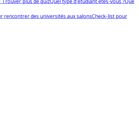
 Trouver plus de quiz
Quel type d'étudiant êtes-vous ?
Que
r rencontrer des universités aux salons
Check-list pour