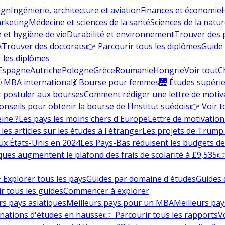
ign
Ingénierie, architecture et aviation
Finances et économie
rketing
Médecine et sciences de la santé
Sciences de la nature
e et hygiène de vie
Durabilité et environnement
Trouver des
A
Trouver des doctorats
👉 Parcourir tous les diplômes
Guide 
 les diplômes
Espagne
Autriche
Pologne
Grèce
Roumanie
Hongrie
Voir tout
C
 MBA international
💃 Bourse pour femmes
🌉 Études supéri
postuler aux bourses
Comment rédiger une lettre de motiv
onseils pour obtenir la bourse de l'Institut suédois
👉 Voir t
eine ?
Les pays les moins chers d'Europe
Lettre de motivation
les articles sur les études à l'étranger
Les projets de Trump 
ux États-Unis en 2024
Les Pays-Bas réduisent les budgets d
ques augmentent le plafond des frais de scolarité à £9,535
👉
 Explorer tous les pays
Guides par domaine d'études
Guides 
r tous les guides
Commencer à explorer
rs pays asiatiques
Meilleurs pays pour un MBA
Meilleurs pay
nations d'études en hausse
👉 Parcourir tous les rapports
Vo