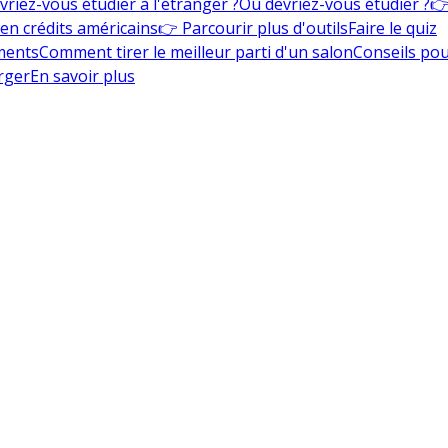
vriez-vous étudier à l'étranger ?
Où devriez-vous étudier ?
👉
en crédits américains
👉 Parcourir plus d'outils
Faire le quiz
ments
Comment tirer le meilleur parti d'un salon
Conseils pou
rger
En savoir plus