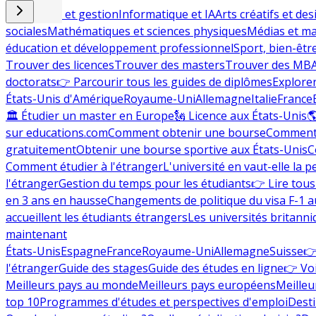
Commerce et gestion
Informatique et IA
Arts créatifs et des
sociales
Mathématiques et sciences physiques
Médias et ma
éducation et développement professionnel
Sport, bien-êtr
Trouver des licences
Trouver des masters
Trouver des MB
doctorats
👉 Parcourir tous les guides de diplômes
Explorer
États-Unis d'Amérique
Royaume-Uni
Allemagne
Italie
France
🏛 Étudier un master en Europe
🗽 Licence aux États-Unis

sur educations.com
Comment obtenir une bourse
Comment 
gratuitement
Obtenir une bourse sportive aux États-Unis
C
Comment étudier à l'étranger
L'université en vaut-elle la p
l'étranger
Gestion du temps pour les étudiants
👉 Lire tous 
en 3 ans en hausse
Changements de politique du visa F-1 a
accueillent les étudiants étrangers
Les universités britanni
maintenant
États-Unis
Espagne
France
Royaume-Uni
Allemagne
Suisse
👉
l'étranger
Guide des stages
Guide des études en ligne
👉 Voi
Meilleurs pays au monde
Meilleurs pays européens
Meilleu
top 10
Programmes d'études et perspectives d'emploi
Desti