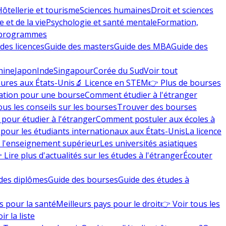
Hôtellerie et tourisme
Sciences humaines
Droit et sciences
 et de la vie
Psychologie et santé mentale
Formation,
 programmes
des licences
Guide des masters
Guide des MBA
Guide des
hine
Japon
Inde
Singapour
Corée du Sud
Voir tout
eures aux États-Unis
🔬 Licence en STEM
👉 Plus de bourses
ation pour une bourse
Comment étudier à l'étranger
ous les conseils sur les bourses
Trouver des bourses
 pour étudier à l'étranger
Comment postuler aux écoles à
pour les étudiants internationaux aux États-Unis
La licence
e l'enseignement supérieur
Les universités asiatiques
 Lire plus d'actualités sur les études à l'étranger
Écouter
des diplômes
Guide des bourses
Guide des études à
s pour la santé
Meilleurs pays pour le droit
👉 Voir tous les
ir la liste