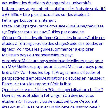
accueillent les étudiants étrangers
Les universités
britanniques augmentent le plafond des frais de scolarité
à £9,535
👉 Lire plus d'actualités sur les études à
l'étranger
Écouter maintenant
États-Unis
Espagne
France
Royaume-Uni
Allemagne
Suisse
👉 Explorer tous les pays
Guides par domaine
d'études
Guides des diplômes
Guide des bourses
Guide des
études à l'étranger
Guide des stages
Guide des études en
ligne
👉 Voir tous les guides
Commencer à explorer
Meilleurs pays au monde
Meilleurs pays
européens
Meilleurs pays asiatiques
Meilleurs pays pour
un MBA
Meilleurs pays pour la santé
Meilleurs pays pour
le droit
👉 Voir tous les top 10
Programmes d'études et
perspectives d'emploi
Destinations d'études en hausse
👉
Parcourir tous les rapports
Voir la liste
Que devriez-vous étudier ?
Quelle spécialisation choisir ?
Devriez-vous étudier à l'étranger ?
Où devriez-vous
étudier ?
👉 Trouver plus de quiz
Quel type d'étudiant
êtes-vous ?
Que faire avec un diplôme de psychologie ?