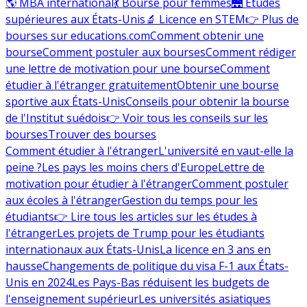
🌎 MBA international
💃 Bourse pour femmes
🌉 Études
supérieures aux États-Unis
🔬 Licence en STEM
👉 Plus de
bourses sur educations.com
Comment obtenir une
bourse
Comment postuler aux bourses
Comment rédiger
une lettre de motivation pour une bourse
Comment
étudier à l'étranger gratuitement
Obtenir une bourse
sportive aux États-Unis
Conseils pour obtenir la bourse
de l'Institut suédois
👉 Voir tous les conseils sur les
bourses
Trouver des bourses
Comment étudier à l'étranger
L'université en vaut-elle la
peine ?
Les pays les moins chers d'Europe
Lettre de
motivation pour étudier à l'étranger
Comment postuler
aux écoles à l'étranger
Gestion du temps pour les
étudiants
👉 Lire tous les articles sur les études à
l'étranger
Les projets de Trump pour les étudiants
internationaux aux États-Unis
La licence en 3 ans en
hausse
Changements de politique du visa F-1 aux États-
Unis en 2024
Les Pays-Bas réduisent les budgets de
l'enseignement supérieur
Les universités asiatiques