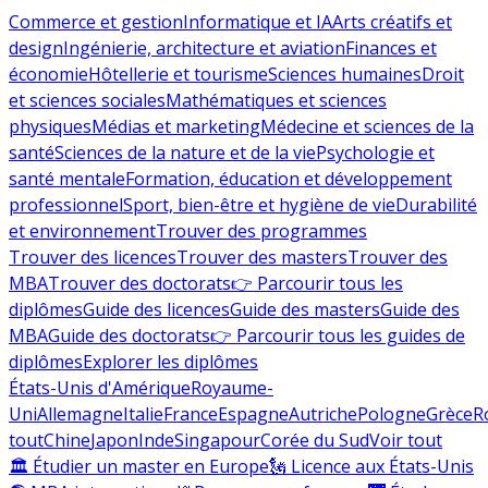
Commerce et gestion
Informatique et IA
Arts créatifs et
design
Ingénierie, architecture et aviation
Finances et
économie
Hôtellerie et tourisme
Sciences humaines
Droit
et sciences sociales
Mathématiques et sciences
physiques
Médias et marketing
Médecine et sciences de la
santé
Sciences de la nature et de la vie
Psychologie et
santé mentale
Formation, éducation et développement
professionnel
Sport, bien-être et hygiène de vie
Durabilité
et environnement
Trouver des programmes
Trouver des licences
Trouver des masters
Trouver des
MBA
Trouver des doctorats
👉 Parcourir tous les
diplômes
Guide des licences
Guide des masters
Guide des
MBA
Guide des doctorats
👉 Parcourir tous les guides de
diplômes
Explorer les diplômes
États-Unis d'Amérique
Royaume-
Uni
Allemagne
Italie
France
Espagne
Autriche
Pologne
Grèce
R
tout
Chine
Japon
Inde
Singapour
Corée du Sud
Voir tout
🏛 Étudier un master en Europe
🗽 Licence aux États-Unis