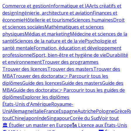
Commerce et gestion
Informatique et IA
Arts créatifs et
design
Ingénierie, architecture et aviation
Finances et
économie
Hôtellerie et tourisme
Sciences humaines
Droit
et sciences sociales
Mathématiques et sciences
physiques
Médias et marketing
Médecine et sciences de la
santé
Sciences de la nature et de la vie
Psychologie et
santé mentale
Formation, éducation et développement
professionnel
Sport, bien-être et hygiène de vie
Durabilité
et environnement
Trouver des programmes
Trouver des licences
Trouver des masters
Trouver des
MBA
Trouver des doctorats
👉 Parcourir tous les
diplômes
Guide des licences
Guide des masters
Guide des
MBA
Guide des doctorats
👉 Parcourir tous les guides de
diplômes
Explorer les diplômes
États-Unis d'Amérique
Royaume-
Uni
Allemagne
Italie
France
Espagne
Autriche
Pologne
Grèce
R
tout
Chine
Japon
Inde
Singapour
Corée du Sud
Voir tout
🏛 Étudier un master en Europe
🗽 Licence aux États-Unis