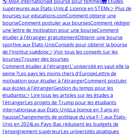
🌎 MBA international
💃 Bourse pour femmes
🌉 Études
supérieures aux États-Unis
🔬 Licence en STEM
👉 Plus de
bourses sur educations.com
Comment obtenir une
bourse
Comment postuler aux bourses
Comment rédiger
une lettre de motivation pour une bourse
Comment
étudier à l'étranger gratuitement
Obtenir une bourse
sportive aux États-Unis
Conseils pour obtenir la bourse
de l'Institut suédois
👉 Voir tous les conseils sur les
bourses
Trouver des bourses
Comment étudier à l'étranger
L'université en vaut-elle la
peine ?
Les pays les moins chers d'Europe
Lettre de
motivation pour étudier à l'étranger
Comment postuler
aux écoles à l'étranger
Gestion du temps pour les
étudiants
👉 Lire tous les articles sur les études à
l'étranger
Les projets de Trump pour les étudiants
internationaux aux États-Unis
La licence en 3 ans en
hausse
Changements de politique du visa F-1 aux États-
Unis en 2024
Les Pays-Bas réduisent les budgets de
l'enseignement supérieur
Les universités asiatiques