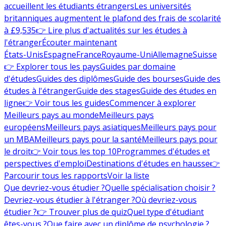
accueillent les étudiants étrangers
Les universités
britanniques augmentent le plafond des frais de scolarité
à £9,535
👉 Lire plus d'actualités sur les études à
l'étranger
Écouter maintenant
États-Unis
Espagne
France
Royaume-Uni
Allemagne
Suisse
👉 Explorer tous les pays
Guides par domaine
d'études
Guides des diplômes
Guide des bourses
Guide des
études à l'étranger
Guide des stages
Guide des études en
ligne
👉 Voir tous les guides
Commencer à explorer
Meilleurs pays au monde
Meilleurs pays
européens
Meilleurs pays asiatiques
Meilleurs pays pour
un MBA
Meilleurs pays pour la santé
Meilleurs pays pour
le droit
👉 Voir tous les top 10
Programmes d'études et
perspectives d'emploi
Destinations d'études en hausse
👉
Parcourir tous les rapports
Voir la liste
Que devriez-vous étudier ?
Quelle spécialisation choisir ?
Devriez-vous étudier à l'étranger ?
Où devriez-vous
étudier ?
👉 Trouver plus de quiz
Quel type d'étudiant
êtes-vous ?
Que faire avec un diplôme de psychologie ?