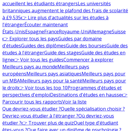
accueillent les étudiants étrangers
Les universités
britanniques augmentent le plafond des frais de scolarité
à £9,535
👉 Lire plus d'actualités sur les études à
l'étranger
Écouter maintenant
États-Unis
Espagne
France
Royaume-Uni
Allemagne
Suisse
👉 Explorer tous les pays
Guides par domaine
d'études
Guides des diplômes
Guide des bourses
Guide des
études à l'étranger
Guide des stages
Guide des études en
ligne
👉 Voir tous les guides
Commencer à explorer
Meilleurs pays au monde
Meilleurs pays
européens
Meilleurs pays asiatiques
Meilleurs pays pour
un MBA
Meilleurs pays pour la santé
Meilleurs pays pour
le droit
👉 Voir tous les top 10
Programmes d'études et
perspectives d'emploi
Destinations d'études en hausse
👉
Parcourir tous les rapports
Voir la liste
Que devriez-vous étudier ?
Quelle spécialisation choisir ?
Devriez-vous étudier à l'étranger ?
Où devriez-vous
étudier ?
👉 Trouver plus de quiz
Quel type d'étudiant
êtes-vous ?
Que faire avec un diplôme de psychologie ?