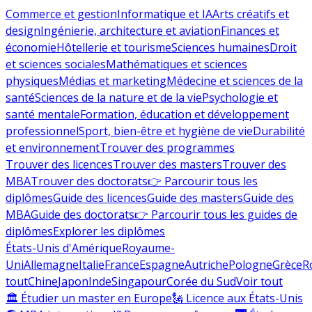
Commerce et gestion
Informatique et IA
Arts créatifs et
design
Ingénierie, architecture et aviation
Finances et
économie
Hôtellerie et tourisme
Sciences humaines
Droit
et sciences sociales
Mathématiques et sciences
physiques
Médias et marketing
Médecine et sciences de la
santé
Sciences de la nature et de la vie
Psychologie et
santé mentale
Formation, éducation et développement
professionnel
Sport, bien-être et hygiène de vie
Durabilité
et environnement
Trouver des programmes
Trouver des licences
Trouver des masters
Trouver des
MBA
Trouver des doctorats
👉 Parcourir tous les
diplômes
Guide des licences
Guide des masters
Guide des
MBA
Guide des doctorats
👉 Parcourir tous les guides de
diplômes
Explorer les diplômes
États-Unis d'Amérique
Royaume-
Uni
Allemagne
Italie
France
Espagne
Autriche
Pologne
Grèce
R
tout
Chine
Japon
Inde
Singapour
Corée du Sud
Voir tout
🏛 Étudier un master en Europe
🗽 Licence aux États-Unis