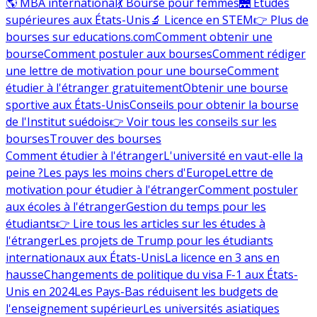
🌎 MBA international
💃 Bourse pour femmes
🌉 Études
supérieures aux États-Unis
🔬 Licence en STEM
👉 Plus de
bourses sur educations.com
Comment obtenir une
bourse
Comment postuler aux bourses
Comment rédiger
une lettre de motivation pour une bourse
Comment
étudier à l'étranger gratuitement
Obtenir une bourse
sportive aux États-Unis
Conseils pour obtenir la bourse
de l'Institut suédois
👉 Voir tous les conseils sur les
bourses
Trouver des bourses
Comment étudier à l'étranger
L'université en vaut-elle la
peine ?
Les pays les moins chers d'Europe
Lettre de
motivation pour étudier à l'étranger
Comment postuler
aux écoles à l'étranger
Gestion du temps pour les
étudiants
👉 Lire tous les articles sur les études à
l'étranger
Les projets de Trump pour les étudiants
internationaux aux États-Unis
La licence en 3 ans en
hausse
Changements de politique du visa F-1 aux États-
Unis en 2024
Les Pays-Bas réduisent les budgets de
l'enseignement supérieur
Les universités asiatiques