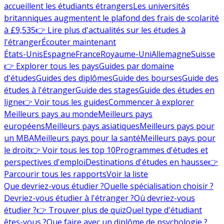
accueillent les étudiants étrangers
Les universités
britanniques augmentent le plafond des frais de scolarité
à £9,535
👉 Lire plus d'actualités sur les études à
l'étranger
Écouter maintenant
États-Unis
Espagne
France
Royaume-Uni
Allemagne
Suisse
👉 Explorer tous les pays
Guides par domaine
d'études
Guides des diplômes
Guide des bourses
Guide des
études à l'étranger
Guide des stages
Guide des études en
ligne
👉 Voir tous les guides
Commencer à explorer
Meilleurs pays au monde
Meilleurs pays
européens
Meilleurs pays asiatiques
Meilleurs pays pour
un MBA
Meilleurs pays pour la santé
Meilleurs pays pour
le droit
👉 Voir tous les top 10
Programmes d'études et
perspectives d'emploi
Destinations d'études en hausse
👉
Parcourir tous les rapports
Voir la liste
Que devriez-vous étudier ?
Quelle spécialisation choisir ?
Devriez-vous étudier à l'étranger ?
Où devriez-vous
étudier ?
👉 Trouver plus de quiz
Quel type d'étudiant
êtes-vous ?
Que faire avec un diplôme de psychologie ?