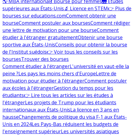
🌎 MBA international
💃 Bourse pour femmes
🌉 Études
supérieures aux États-Unis
🔬 Licence en STEM
👉 Plus de
bourses sur educations.com
Comment obtenir une
bourse
Comment postuler aux bourses
Comment rédiger
une lettre de motivation pour une bourse
Comment
étudier à l'étranger gratuitement
Obtenir une bourse
sportive aux États-Unis
Conseils pour obtenir la bourse
de l'Institut suédois
👉 Voir tous les conseils sur les
bourses
Trouver des bourses
Comment étudier à l'étranger
L'université en vaut-elle la
peine ?
Les pays les moins chers d'Europe
Lettre de
motivation pour étudier à l'étranger
Comment postuler
aux écoles à l'étranger
Gestion du temps pour les
étudiants
👉 Lire tous les articles sur les études à
l'étranger
Les projets de Trump pour les étudiants
internationaux aux États-Unis
La licence en 3 ans en
hausse
Changements de politique du visa F-1 aux États-
Unis en 2024
Les Pays-Bas réduisent les budgets de
l'enseignement supérieur
Les universités asiatiques