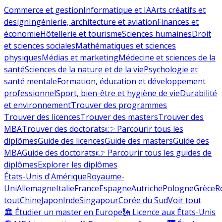
Commerce et gestion
Informatique et IA
Arts créatifs et
design
Ingénierie, architecture et aviation
Finances et
économie
Hôtellerie et tourisme
Sciences humaines
Droit
et sciences sociales
Mathématiques et sciences
physiques
Médias et marketing
Médecine et sciences de la
santé
Sciences de la nature et de la vie
Psychologie et
santé mentale
Formation, éducation et développement
professionnel
Sport, bien-être et hygiène de vie
Durabilité
et environnement
Trouver des programmes
Trouver des licences
Trouver des masters
Trouver des
MBA
Trouver des doctorats
👉 Parcourir tous les
diplômes
Guide des licences
Guide des masters
Guide des
MBA
Guide des doctorats
👉 Parcourir tous les guides de
diplômes
Explorer les diplômes
États-Unis d'Amérique
Royaume-
Uni
Allemagne
Italie
France
Espagne
Autriche
Pologne
Grèce
R
tout
Chine
Japon
Inde
Singapour
Corée du Sud
Voir tout
🏛 Étudier un master en Europe
🗽 Licence aux États-Unis