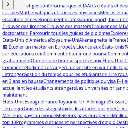
Commerce et gestion
Informatique et IA
Arts créatifs et des
sociales
Mathématiques et sciences physiques
Médias et ma
éducation et développement professionnel
Sport, bien-êtr
Trouver des licences
Trouver des masters
Trouver des MB
doctorats
👉 Parcourir tous les guides de diplômes
Explorer
États-Unis d'Amérique
Royaume-Uni
Allemagne
Italie
France
🏛 Étudier un master en Europe
🗽 Licence aux États-Unis

sur educations.com
Comment obtenir une bourse
Comment 
gratuitement
Obtenir une bourse sportive aux États-Unis
C
Comment étudier à l'étranger
L'université en vaut-elle la p
l'étranger
Gestion du temps pour les étudiants
👉 Lire tous 
en 3 ans en hausse
Changements de politique du visa F-1 a
accueillent les étudiants étrangers
Les universités britanni
maintenant
États-Unis
Espagne
France
Royaume-Uni
Allemagne
Suisse
👉
l'étranger
Guide des stages
Guide des études en ligne
👉 Voi
Meilleurs pays au monde
Meilleurs pays européens
Meilleu
top 10
Programmes d'études et perspectives d'emploi
Desti