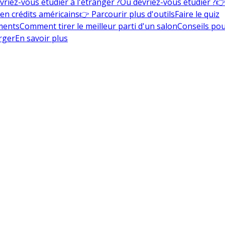
vriez-vous étudier à l'étranger ?
Où devriez-vous étudier ?
👉
en crédits américains
👉 Parcourir plus d'outils
Faire le quiz
ments
Comment tirer le meilleur parti d'un salon
Conseils pou
rger
En savoir plus