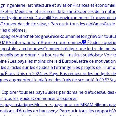
ign
Ingénierie, architecture et aviation
Finances et économie
rketing
Médecine et sciences de la santé
Sciences de la nature
e et hygiène de vie
Durabilité et environnement
Trouver des
A
Trouver des doctorats
👉 Parcourir tous les diplômes
Guide 
 les diplômes
Espagne
Autriche
Pologne
Grèce
Roumanie
Hongrie
Voir tout
C
 MBA international
💃 Bourse pour femmes
🌉 Études supéri
postuler aux bourses
Comment rédiger une lettre de motiv
onseils pour obtenir la bourse de l'Institut suédois
👉 Voir t
eine ?
Les pays les moins chers d'Europe
Lettre de motivation
les articles sur les études à l'étranger
Les projets de Trump 
ux États-Unis en 2024
Les Pays-Bas réduisent les budgets d
ques augmentent le plafond des frais de scolarité à £9,535
👉
 Explorer tous les pays
Guides par domaine d'études
Guides 
r tous les guides
Commencer à explorer
rs pays asiatiques
Meilleurs pays pour un MBA
Meilleurs pay
nations d'études en hausse
👉 Parcourir tous les rapports
Vo