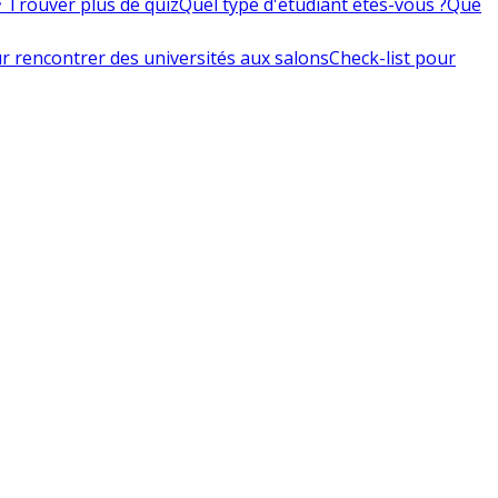
 Trouver plus de quiz
Quel type d'étudiant êtes-vous ?
Que
r rencontrer des universités aux salons
Check-list pour