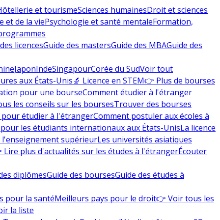
Hôtellerie et tourisme
Sciences humaines
Droit et sciences
 et de la vie
Psychologie et santé mentale
Formation,
 programmes
des licences
Guide des masters
Guide des MBA
Guide des
hine
Japon
Inde
Singapour
Corée du Sud
Voir tout
eures aux États-Unis
🔬 Licence en STEM
👉 Plus de bourses
ation pour une bourse
Comment étudier à l'étranger
ous les conseils sur les bourses
Trouver des bourses
 pour étudier à l'étranger
Comment postuler aux écoles à
pour les étudiants internationaux aux États-Unis
La licence
e l'enseignement supérieur
Les universités asiatiques
 Lire plus d'actualités sur les études à l'étranger
Écouter
des diplômes
Guide des bourses
Guide des études à
s pour la santé
Meilleurs pays pour le droit
👉 Voir tous les
ir la liste