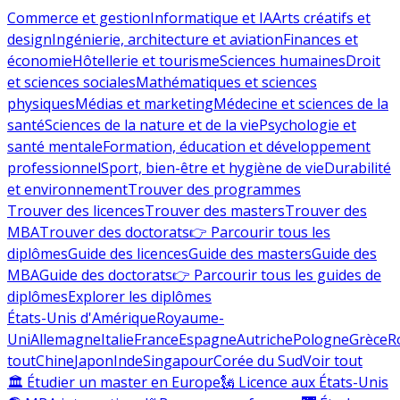
Commerce et gestion
Informatique et IA
Arts créatifs et
design
Ingénierie, architecture et aviation
Finances et
économie
Hôtellerie et tourisme
Sciences humaines
Droit
et sciences sociales
Mathématiques et sciences
physiques
Médias et marketing
Médecine et sciences de la
santé
Sciences de la nature et de la vie
Psychologie et
santé mentale
Formation, éducation et développement
professionnel
Sport, bien-être et hygiène de vie
Durabilité
et environnement
Trouver des programmes
Trouver des licences
Trouver des masters
Trouver des
MBA
Trouver des doctorats
👉 Parcourir tous les
diplômes
Guide des licences
Guide des masters
Guide des
MBA
Guide des doctorats
👉 Parcourir tous les guides de
diplômes
Explorer les diplômes
États-Unis d'Amérique
Royaume-
Uni
Allemagne
Italie
France
Espagne
Autriche
Pologne
Grèce
R
tout
Chine
Japon
Inde
Singapour
Corée du Sud
Voir tout
🏛 Étudier un master en Europe
🗽 Licence aux États-Unis