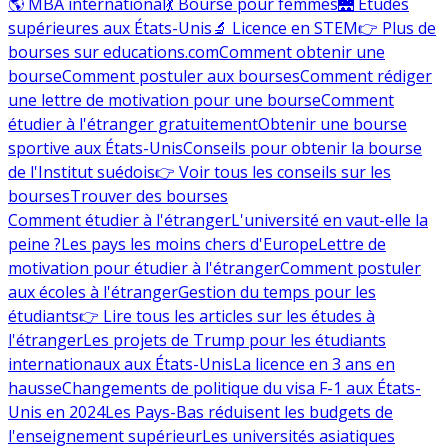
🌎 MBA international
💃 Bourse pour femmes
🌉 Études
supérieures aux États-Unis
🔬 Licence en STEM
👉 Plus de
bourses sur educations.com
Comment obtenir une
bourse
Comment postuler aux bourses
Comment rédiger
une lettre de motivation pour une bourse
Comment
étudier à l'étranger gratuitement
Obtenir une bourse
sportive aux États-Unis
Conseils pour obtenir la bourse
de l'Institut suédois
👉 Voir tous les conseils sur les
bourses
Trouver des bourses
Comment étudier à l'étranger
L'université en vaut-elle la
peine ?
Les pays les moins chers d'Europe
Lettre de
motivation pour étudier à l'étranger
Comment postuler
aux écoles à l'étranger
Gestion du temps pour les
étudiants
👉 Lire tous les articles sur les études à
l'étranger
Les projets de Trump pour les étudiants
internationaux aux États-Unis
La licence en 3 ans en
hausse
Changements de politique du visa F-1 aux États-
Unis en 2024
Les Pays-Bas réduisent les budgets de
l'enseignement supérieur
Les universités asiatiques