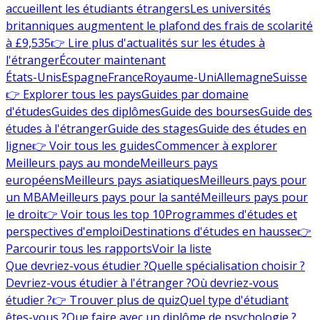
accueillent les étudiants étrangers
Les universités
britanniques augmentent le plafond des frais de scolarité
à £9,535
👉 Lire plus d'actualités sur les études à
l'étranger
Écouter maintenant
États-Unis
Espagne
France
Royaume-Uni
Allemagne
Suisse
👉 Explorer tous les pays
Guides par domaine
d'études
Guides des diplômes
Guide des bourses
Guide des
études à l'étranger
Guide des stages
Guide des études en
ligne
👉 Voir tous les guides
Commencer à explorer
Meilleurs pays au monde
Meilleurs pays
européens
Meilleurs pays asiatiques
Meilleurs pays pour
un MBA
Meilleurs pays pour la santé
Meilleurs pays pour
le droit
👉 Voir tous les top 10
Programmes d'études et
perspectives d'emploi
Destinations d'études en hausse
👉
Parcourir tous les rapports
Voir la liste
Que devriez-vous étudier ?
Quelle spécialisation choisir ?
Devriez-vous étudier à l'étranger ?
Où devriez-vous
étudier ?
👉 Trouver plus de quiz
Quel type d'étudiant
êtes-vous ?
Que faire avec un diplôme de psychologie ?