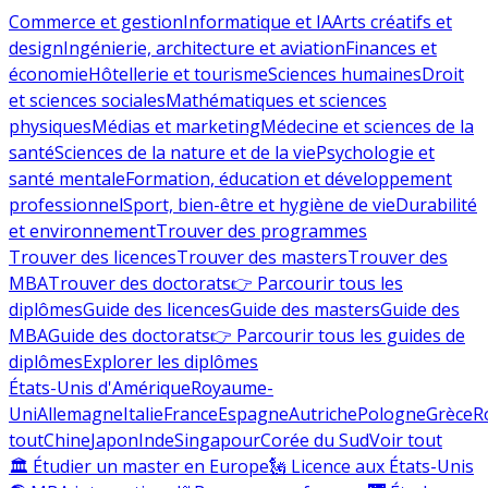
Commerce et gestion
Informatique et IA
Arts créatifs et
design
Ingénierie, architecture et aviation
Finances et
économie
Hôtellerie et tourisme
Sciences humaines
Droit
et sciences sociales
Mathématiques et sciences
physiques
Médias et marketing
Médecine et sciences de la
santé
Sciences de la nature et de la vie
Psychologie et
santé mentale
Formation, éducation et développement
professionnel
Sport, bien-être et hygiène de vie
Durabilité
et environnement
Trouver des programmes
Trouver des licences
Trouver des masters
Trouver des
MBA
Trouver des doctorats
👉 Parcourir tous les
diplômes
Guide des licences
Guide des masters
Guide des
MBA
Guide des doctorats
👉 Parcourir tous les guides de
diplômes
Explorer les diplômes
États-Unis d'Amérique
Royaume-
Uni
Allemagne
Italie
France
Espagne
Autriche
Pologne
Grèce
R
tout
Chine
Japon
Inde
Singapour
Corée du Sud
Voir tout
🏛 Étudier un master en Europe
🗽 Licence aux États-Unis