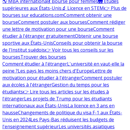
🌎 MBA international
💃 Bourse pour femmes
🌉 Études
supérieures aux États-Unis
🔬 Licence en STEM
👉 Plus de
bourses sur educations.com
Comment obtenir une
bourse
Comment postuler aux bourses
Comment rédiger
une lettre de motivation pour une bourse
Comment
étudier à l'étranger gratuitement
Obtenir une bourse
sportive aux États-Unis
Conseils pour obtenir la bourse
de l'Institut suédois
👉 Voir tous les conseils sur les
bourses
Trouver des bourses
Comment étudier à l'étranger
L'université en vaut-elle la
peine ?
Les pays les moins chers d'Europe
Lettre de
motivation pour étudier à l'étranger
Comment postuler
aux écoles à l'étranger
Gestion du temps pour les
étudiants
👉 Lire tous les articles sur les études à
l'étranger
Les projets de Trump pour les étudiants
internationaux aux États-Unis
La licence en 3 ans en
hausse
Changements de politique du visa F-1 aux États-
Unis en 2024
Les Pays-Bas réduisent les budgets de
l'enseignement supérieur
Les universités asiatiques