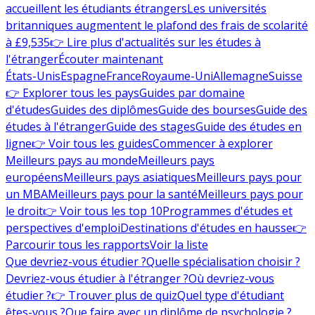
accueillent les étudiants étrangers
Les universités
britanniques augmentent le plafond des frais de scolarité
à £9,535
👉 Lire plus d'actualités sur les études à
l'étranger
Écouter maintenant
États-Unis
Espagne
France
Royaume-Uni
Allemagne
Suisse
👉 Explorer tous les pays
Guides par domaine
d'études
Guides des diplômes
Guide des bourses
Guide des
études à l'étranger
Guide des stages
Guide des études en
ligne
👉 Voir tous les guides
Commencer à explorer
Meilleurs pays au monde
Meilleurs pays
européens
Meilleurs pays asiatiques
Meilleurs pays pour
un MBA
Meilleurs pays pour la santé
Meilleurs pays pour
le droit
👉 Voir tous les top 10
Programmes d'études et
perspectives d'emploi
Destinations d'études en hausse
👉
Parcourir tous les rapports
Voir la liste
Que devriez-vous étudier ?
Quelle spécialisation choisir ?
Devriez-vous étudier à l'étranger ?
Où devriez-vous
étudier ?
👉 Trouver plus de quiz
Quel type d'étudiant
êtes-vous ?
Que faire avec un diplôme de psychologie ?