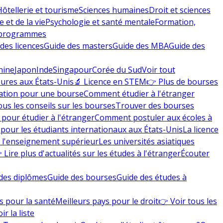
Hôtellerie et tourisme
Sciences humaines
Droit et sciences
 et de la vie
Psychologie et santé mentale
Formation,
 programmes
des licences
Guide des masters
Guide des MBA
Guide des
hine
Japon
Inde
Singapour
Corée du Sud
Voir tout
eures aux États-Unis
🔬 Licence en STEM
👉 Plus de bourses
ation pour une bourse
Comment étudier à l'étranger
ous les conseils sur les bourses
Trouver des bourses
 pour étudier à l'étranger
Comment postuler aux écoles à
pour les étudiants internationaux aux États-Unis
La licence
e l'enseignement supérieur
Les universités asiatiques
 Lire plus d'actualités sur les études à l'étranger
Écouter
des diplômes
Guide des bourses
Guide des études à
s pour la santé
Meilleurs pays pour le droit
👉 Voir tous les
ir la liste