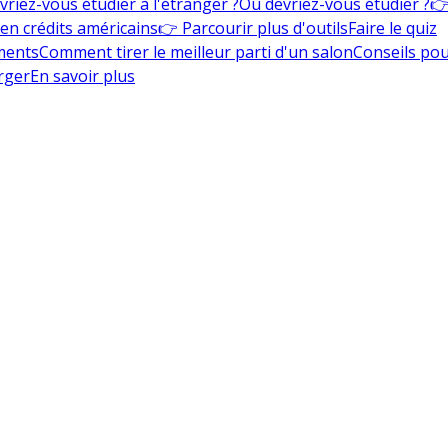
vriez-vous étudier à l'étranger ?
Où devriez-vous étudier ?
👉
en crédits américains
👉 Parcourir plus d'outils
Faire le quiz
ments
Comment tirer le meilleur parti d'un salon
Conseils pou
rger
En savoir plus