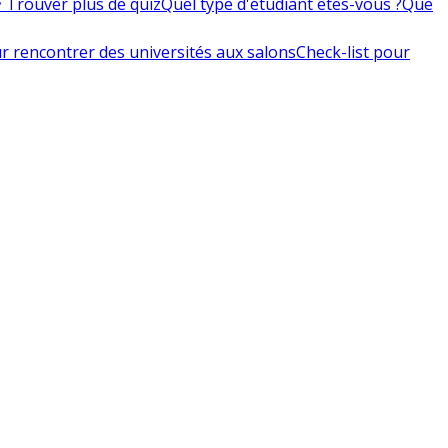
 Trouver plus de quiz
Quel type d'étudiant êtes-vous ?
Que
r rencontrer des universités aux salons
Check-list pour