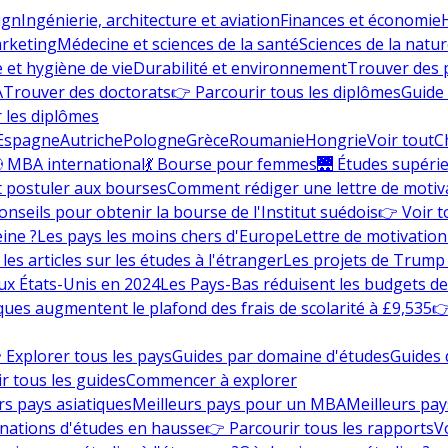
ign
Ingénierie, architecture et aviation
Finances et économie
rketing
Médecine et sciences de la santé
Sciences de la nature
e et hygiène de vie
Durabilité et environnement
Trouver des
A
Trouver des doctorats
👉 Parcourir tous les diplômes
Guide 
 les diplômes
Espagne
Autriche
Pologne
Grèce
Roumanie
Hongrie
Voir tout
C
 MBA international
💃 Bourse pour femmes
🌉 Études supéri
postuler aux bourses
Comment rédiger une lettre de motiv
onseils pour obtenir la bourse de l'Institut suédois
👉 Voir t
eine ?
Les pays les moins chers d'Europe
Lettre de motivation
les articles sur les études à l'étranger
Les projets de Trump 
ux États-Unis en 2024
Les Pays-Bas réduisent les budgets d
ques augmentent le plafond des frais de scolarité à £9,535
👉
 Explorer tous les pays
Guides par domaine d'études
Guides 
r tous les guides
Commencer à explorer
rs pays asiatiques
Meilleurs pays pour un MBA
Meilleurs pay
nations d'études en hausse
👉 Parcourir tous les rapports
Vo