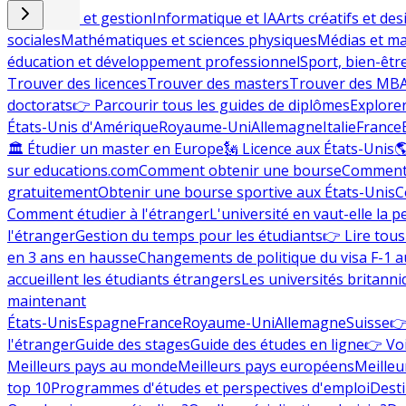
Commerce et gestion
Informatique et IA
Arts créatifs et des
sociales
Mathématiques et sciences physiques
Médias et ma
éducation et développement professionnel
Sport, bien-êtr
Trouver des licences
Trouver des masters
Trouver des MB
doctorats
👉 Parcourir tous les guides de diplômes
Explorer
États-Unis d'Amérique
Royaume-Uni
Allemagne
Italie
France
🏛 Étudier un master en Europe
🗽 Licence aux États-Unis

sur educations.com
Comment obtenir une bourse
Comment 
gratuitement
Obtenir une bourse sportive aux États-Unis
C
Comment étudier à l'étranger
L'université en vaut-elle la p
l'étranger
Gestion du temps pour les étudiants
👉 Lire tous 
en 3 ans en hausse
Changements de politique du visa F-1 a
accueillent les étudiants étrangers
Les universités britanni
maintenant
États-Unis
Espagne
France
Royaume-Uni
Allemagne
Suisse
👉
l'étranger
Guide des stages
Guide des études en ligne
👉 Voi
Meilleurs pays au monde
Meilleurs pays européens
Meilleu
top 10
Programmes d'études et perspectives d'emploi
Desti