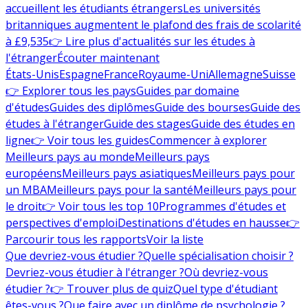
accueillent les étudiants étrangers
Les universités
britanniques augmentent le plafond des frais de scolarité
à £9,535
👉 Lire plus d'actualités sur les études à
l'étranger
Écouter maintenant
États-Unis
Espagne
France
Royaume-Uni
Allemagne
Suisse
👉 Explorer tous les pays
Guides par domaine
d'études
Guides des diplômes
Guide des bourses
Guide des
études à l'étranger
Guide des stages
Guide des études en
ligne
👉 Voir tous les guides
Commencer à explorer
Meilleurs pays au monde
Meilleurs pays
européens
Meilleurs pays asiatiques
Meilleurs pays pour
un MBA
Meilleurs pays pour la santé
Meilleurs pays pour
le droit
👉 Voir tous les top 10
Programmes d'études et
perspectives d'emploi
Destinations d'études en hausse
👉
Parcourir tous les rapports
Voir la liste
Que devriez-vous étudier ?
Quelle spécialisation choisir ?
Devriez-vous étudier à l'étranger ?
Où devriez-vous
étudier ?
👉 Trouver plus de quiz
Quel type d'étudiant
êtes-vous ?
Que faire avec un diplôme de psychologie ?