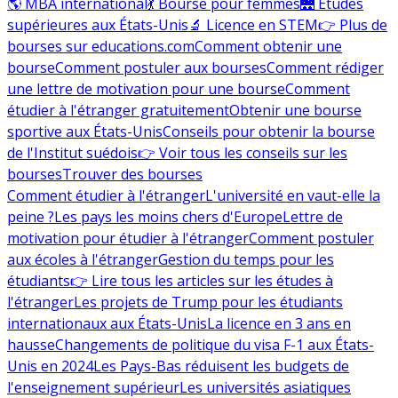
🌎 MBA international
💃 Bourse pour femmes
🌉 Études
supérieures aux États-Unis
🔬 Licence en STEM
👉 Plus de
bourses sur educations.com
Comment obtenir une
bourse
Comment postuler aux bourses
Comment rédiger
une lettre de motivation pour une bourse
Comment
étudier à l'étranger gratuitement
Obtenir une bourse
sportive aux États-Unis
Conseils pour obtenir la bourse
de l'Institut suédois
👉 Voir tous les conseils sur les
bourses
Trouver des bourses
Comment étudier à l'étranger
L'université en vaut-elle la
peine ?
Les pays les moins chers d'Europe
Lettre de
motivation pour étudier à l'étranger
Comment postuler
aux écoles à l'étranger
Gestion du temps pour les
étudiants
👉 Lire tous les articles sur les études à
l'étranger
Les projets de Trump pour les étudiants
internationaux aux États-Unis
La licence en 3 ans en
hausse
Changements de politique du visa F-1 aux États-
Unis en 2024
Les Pays-Bas réduisent les budgets de
l'enseignement supérieur
Les universités asiatiques