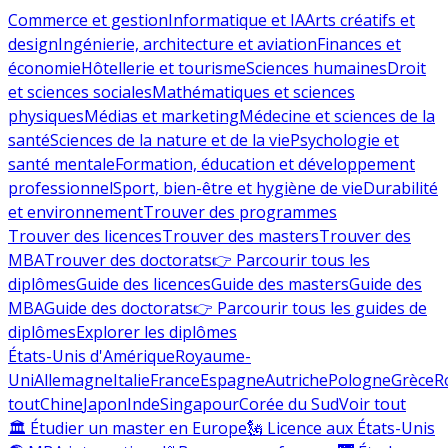
Commerce et gestion
Informatique et IA
Arts créatifs et
design
Ingénierie, architecture et aviation
Finances et
économie
Hôtellerie et tourisme
Sciences humaines
Droit
et sciences sociales
Mathématiques et sciences
physiques
Médias et marketing
Médecine et sciences de la
santé
Sciences de la nature et de la vie
Psychologie et
santé mentale
Formation, éducation et développement
professionnel
Sport, bien-être et hygiène de vie
Durabilité
et environnement
Trouver des programmes
Trouver des licences
Trouver des masters
Trouver des
MBA
Trouver des doctorats
👉 Parcourir tous les
diplômes
Guide des licences
Guide des masters
Guide des
MBA
Guide des doctorats
👉 Parcourir tous les guides de
diplômes
Explorer les diplômes
États-Unis d'Amérique
Royaume-
Uni
Allemagne
Italie
France
Espagne
Autriche
Pologne
Grèce
R
tout
Chine
Japon
Inde
Singapour
Corée du Sud
Voir tout
🏛 Étudier un master en Europe
🗽 Licence aux États-Unis