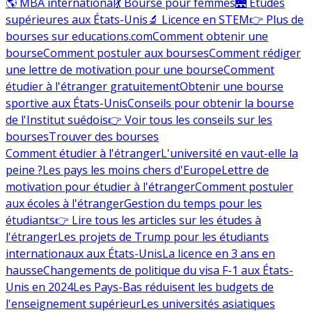
🌎 MBA international
💃 Bourse pour femmes
🌉 Études
supérieures aux États-Unis
🔬 Licence en STEM
👉 Plus de
bourses sur educations.com
Comment obtenir une
bourse
Comment postuler aux bourses
Comment rédiger
une lettre de motivation pour une bourse
Comment
étudier à l'étranger gratuitement
Obtenir une bourse
sportive aux États-Unis
Conseils pour obtenir la bourse
de l'Institut suédois
👉 Voir tous les conseils sur les
bourses
Trouver des bourses
Comment étudier à l'étranger
L'université en vaut-elle la
peine ?
Les pays les moins chers d'Europe
Lettre de
motivation pour étudier à l'étranger
Comment postuler
aux écoles à l'étranger
Gestion du temps pour les
étudiants
👉 Lire tous les articles sur les études à
l'étranger
Les projets de Trump pour les étudiants
internationaux aux États-Unis
La licence en 3 ans en
hausse
Changements de politique du visa F-1 aux États-
Unis en 2024
Les Pays-Bas réduisent les budgets de
l'enseignement supérieur
Les universités asiatiques