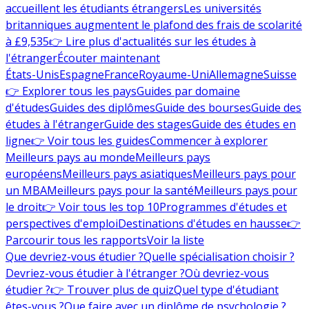
accueillent les étudiants étrangers
Les universités
britanniques augmentent le plafond des frais de scolarité
à £9,535
👉 Lire plus d'actualités sur les études à
l'étranger
Écouter maintenant
États-Unis
Espagne
France
Royaume-Uni
Allemagne
Suisse
👉 Explorer tous les pays
Guides par domaine
d'études
Guides des diplômes
Guide des bourses
Guide des
études à l'étranger
Guide des stages
Guide des études en
ligne
👉 Voir tous les guides
Commencer à explorer
Meilleurs pays au monde
Meilleurs pays
européens
Meilleurs pays asiatiques
Meilleurs pays pour
un MBA
Meilleurs pays pour la santé
Meilleurs pays pour
le droit
👉 Voir tous les top 10
Programmes d'études et
perspectives d'emploi
Destinations d'études en hausse
👉
Parcourir tous les rapports
Voir la liste
Que devriez-vous étudier ?
Quelle spécialisation choisir ?
Devriez-vous étudier à l'étranger ?
Où devriez-vous
étudier ?
👉 Trouver plus de quiz
Quel type d'étudiant
êtes-vous ?
Que faire avec un diplôme de psychologie ?