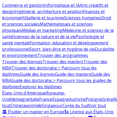
Commerce et gestion
Informatique et IA
Arts créatifs et
design
Ingénierie, architecture et aviation
Finances et
économie
Hôtellerie et tourisme
Sciences humaines
Droit
et sciences sociales
Mathématiques et sciences
physiques
Médias et marketing
Médecine et sciences de la
santé
Sciences de la nature et de la vie
Psychologie et
santé mentale
Formation, éducation et développement
professionnel
Sport, bien-être et hygiène de vie
Durabilité
et environnement
Trouver des programmes
Trouver des licences
Trouver des masters
Trouver des
MBA
Trouver des doctorats
👉 Parcourir tous les
diplômes
Guide des licences
Guide des masters
Guide des
MBA
Guide des doctorats
👉 Parcourir tous les guides de
diplômes
Explorer les diplômes
États-Unis d'Amérique
Royaume-
Uni
Allemagne
Italie
France
Espagne
Autriche
Pologne
Grèce
R
tout
Chine
Japon
Inde
Singapour
Corée du Sud
Voir tout
🏛 Étudier un master en Europe
🗽 Licence aux États-Unis