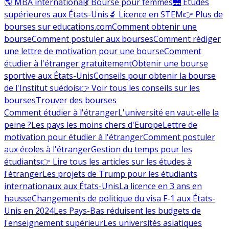
🌎 MBA international
💃 Bourse pour femmes
🌉 Études
supérieures aux États-Unis
🔬 Licence en STEM
👉 Plus de
bourses sur educations.com
Comment obtenir une
bourse
Comment postuler aux bourses
Comment rédiger
une lettre de motivation pour une bourse
Comment
étudier à l'étranger gratuitement
Obtenir une bourse
sportive aux États-Unis
Conseils pour obtenir la bourse
de l'Institut suédois
👉 Voir tous les conseils sur les
bourses
Trouver des bourses
Comment étudier à l'étranger
L'université en vaut-elle la
peine ?
Les pays les moins chers d'Europe
Lettre de
motivation pour étudier à l'étranger
Comment postuler
aux écoles à l'étranger
Gestion du temps pour les
étudiants
👉 Lire tous les articles sur les études à
l'étranger
Les projets de Trump pour les étudiants
internationaux aux États-Unis
La licence en 3 ans en
hausse
Changements de politique du visa F-1 aux États-
Unis en 2024
Les Pays-Bas réduisent les budgets de
l'enseignement supérieur
Les universités asiatiques