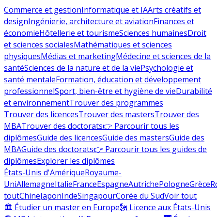
Commerce et gestion
Informatique et IA
Arts créatifs et
design
Ingénierie, architecture et aviation
Finances et
économie
Hôtellerie et tourisme
Sciences humaines
Droit
et sciences sociales
Mathématiques et sciences
physiques
Médias et marketing
Médecine et sciences de la
santé
Sciences de la nature et de la vie
Psychologie et
santé mentale
Formation, éducation et développement
professionnel
Sport, bien-être et hygiène de vie
Durabilité
et environnement
Trouver des programmes
Trouver des licences
Trouver des masters
Trouver des
MBA
Trouver des doctorats
👉 Parcourir tous les
diplômes
Guide des licences
Guide des masters
Guide des
MBA
Guide des doctorats
👉 Parcourir tous les guides de
diplômes
Explorer les diplômes
États-Unis d'Amérique
Royaume-
Uni
Allemagne
Italie
France
Espagne
Autriche
Pologne
Grèce
R
tout
Chine
Japon
Inde
Singapour
Corée du Sud
Voir tout
🏛 Étudier un master en Europe
🗽 Licence aux États-Unis