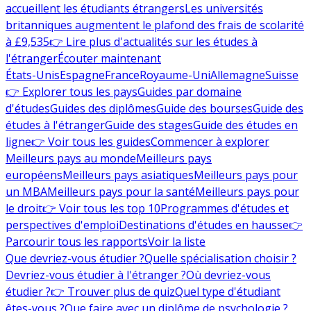
accueillent les étudiants étrangers
Les universités
britanniques augmentent le plafond des frais de scolarité
à £9,535
👉 Lire plus d'actualités sur les études à
l'étranger
Écouter maintenant
États-Unis
Espagne
France
Royaume-Uni
Allemagne
Suisse
👉 Explorer tous les pays
Guides par domaine
d'études
Guides des diplômes
Guide des bourses
Guide des
études à l'étranger
Guide des stages
Guide des études en
ligne
👉 Voir tous les guides
Commencer à explorer
Meilleurs pays au monde
Meilleurs pays
européens
Meilleurs pays asiatiques
Meilleurs pays pour
un MBA
Meilleurs pays pour la santé
Meilleurs pays pour
le droit
👉 Voir tous les top 10
Programmes d'études et
perspectives d'emploi
Destinations d'études en hausse
👉
Parcourir tous les rapports
Voir la liste
Que devriez-vous étudier ?
Quelle spécialisation choisir ?
Devriez-vous étudier à l'étranger ?
Où devriez-vous
étudier ?
👉 Trouver plus de quiz
Quel type d'étudiant
êtes-vous ?
Que faire avec un diplôme de psychologie ?