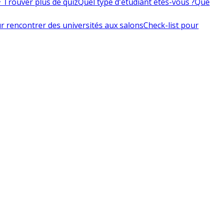
 Trouver plus de quiz
Quel type d'étudiant êtes-vous ?
Que
r rencontrer des universités aux salons
Check-list pour