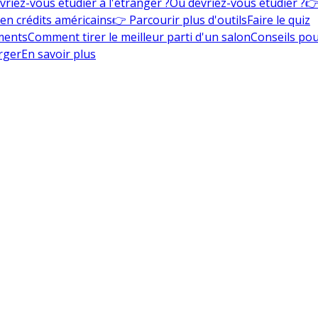
vriez-vous étudier à l'étranger ?
Où devriez-vous étudier ?
👉
en crédits américains
👉 Parcourir plus d'outils
Faire le quiz
ments
Comment tirer le meilleur parti d'un salon
Conseils pou
rger
En savoir plus