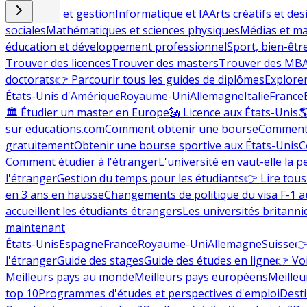
Commerce et gestion
Informatique et IA
Arts créatifs et des
sociales
Mathématiques et sciences physiques
Médias et ma
éducation et développement professionnel
Sport, bien-êtr
Trouver des licences
Trouver des masters
Trouver des MB
doctorats
👉 Parcourir tous les guides de diplômes
Explorer
États-Unis d'Amérique
Royaume-Uni
Allemagne
Italie
France
🏛 Étudier un master en Europe
🗽 Licence aux États-Unis

sur educations.com
Comment obtenir une bourse
Comment 
gratuitement
Obtenir une bourse sportive aux États-Unis
C
Comment étudier à l'étranger
L'université en vaut-elle la p
l'étranger
Gestion du temps pour les étudiants
👉 Lire tous 
en 3 ans en hausse
Changements de politique du visa F-1 a
accueillent les étudiants étrangers
Les universités britanni
maintenant
États-Unis
Espagne
France
Royaume-Uni
Allemagne
Suisse
👉
l'étranger
Guide des stages
Guide des études en ligne
👉 Voi
Meilleurs pays au monde
Meilleurs pays européens
Meilleu
top 10
Programmes d'études et perspectives d'emploi
Desti