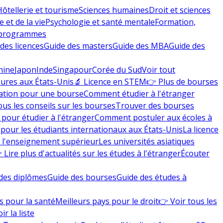
Hôtellerie et tourisme
Sciences humaines
Droit et sciences
 et de la vie
Psychologie et santé mentale
Formation,
 programmes
des licences
Guide des masters
Guide des MBA
Guide des
hine
Japon
Inde
Singapour
Corée du Sud
Voir tout
eures aux États-Unis
🔬 Licence en STEM
👉 Plus de bourses
ation pour une bourse
Comment étudier à l'étranger
ous les conseils sur les bourses
Trouver des bourses
 pour étudier à l'étranger
Comment postuler aux écoles à
pour les étudiants internationaux aux États-Unis
La licence
e l'enseignement supérieur
Les universités asiatiques
 Lire plus d'actualités sur les études à l'étranger
Écouter
des diplômes
Guide des bourses
Guide des études à
s pour la santé
Meilleurs pays pour le droit
👉 Voir tous les
ir la liste