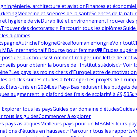
ign
Ingénierie, architecture et aviation
Finances et économie
rketing
Médecine et sciences de la santé
Sciences de la nature
e et hygiène de vie
Durabilité et environnement
Trouver des
A
Trouver des doctorats
👉 Parcourir tous les diplômes
Guide 
 les diplômes
Espagne
Autriche
Pologne
Grèce
Roumanie
Hongrie
Voir tout
C
 MBA international
💃 Bourse pour femmes
🌉 Études supéri
postuler aux bourses
Comment rédiger une lettre de motiv
onseils pour obtenir la bourse de l'Institut suédois
👉 Voir t
eine ?
Les pays les moins chers d'Europe
Lettre de motivation
les articles sur les études à l'étranger
Les projets de Trump 
ux États-Unis en 2024
Les Pays-Bas réduisent les budgets d
ques augmentent le plafond des frais de scolarité à £9,535
👉
 Explorer tous les pays
Guides par domaine d'études
Guides 
r tous les guides
Commencer à explorer
rs pays asiatiques
Meilleurs pays pour un MBA
Meilleurs pay
nations d'études en hausse
👉 Parcourir tous les rapports
Vo