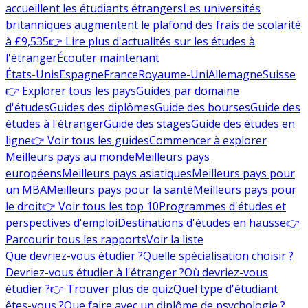
accueillent les étudiants étrangers
Les universités
britanniques augmentent le plafond des frais de scolarité
à £9,535
👉 Lire plus d'actualités sur les études à
l'étranger
Écouter maintenant
États-Unis
Espagne
France
Royaume-Uni
Allemagne
Suisse
👉 Explorer tous les pays
Guides par domaine
d'études
Guides des diplômes
Guide des bourses
Guide des
études à l'étranger
Guide des stages
Guide des études en
ligne
👉 Voir tous les guides
Commencer à explorer
Meilleurs pays au monde
Meilleurs pays
européens
Meilleurs pays asiatiques
Meilleurs pays pour
un MBA
Meilleurs pays pour la santé
Meilleurs pays pour
le droit
👉 Voir tous les top 10
Programmes d'études et
perspectives d'emploi
Destinations d'études en hausse
👉
Parcourir tous les rapports
Voir la liste
Que devriez-vous étudier ?
Quelle spécialisation choisir ?
Devriez-vous étudier à l'étranger ?
Où devriez-vous
étudier ?
👉 Trouver plus de quiz
Quel type d'étudiant
êtes-vous ?
Que faire avec un diplôme de psychologie ?