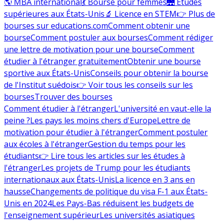
🌎 MBA international
💃 Bourse pour femmes
🌉 Études
supérieures aux États-Unis
🔬 Licence en STEM
👉 Plus de
bourses sur educations.com
Comment obtenir une
bourse
Comment postuler aux bourses
Comment rédiger
une lettre de motivation pour une bourse
Comment
étudier à l'étranger gratuitement
Obtenir une bourse
sportive aux États-Unis
Conseils pour obtenir la bourse
de l'Institut suédois
👉 Voir tous les conseils sur les
bourses
Trouver des bourses
Comment étudier à l'étranger
L'université en vaut-elle la
peine ?
Les pays les moins chers d'Europe
Lettre de
motivation pour étudier à l'étranger
Comment postuler
aux écoles à l'étranger
Gestion du temps pour les
étudiants
👉 Lire tous les articles sur les études à
l'étranger
Les projets de Trump pour les étudiants
internationaux aux États-Unis
La licence en 3 ans en
hausse
Changements de politique du visa F-1 aux États-
Unis en 2024
Les Pays-Bas réduisent les budgets de
l'enseignement supérieur
Les universités asiatiques