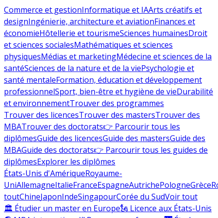
Commerce et gestion
Informatique et IA
Arts créatifs et
design
Ingénierie, architecture et aviation
Finances et
économie
Hôtellerie et tourisme
Sciences humaines
Droit
et sciences sociales
Mathématiques et sciences
physiques
Médias et marketing
Médecine et sciences de la
santé
Sciences de la nature et de la vie
Psychologie et
santé mentale
Formation, éducation et développement
professionnel
Sport, bien-être et hygiène de vie
Durabilité
et environnement
Trouver des programmes
Trouver des licences
Trouver des masters
Trouver des
MBA
Trouver des doctorats
👉 Parcourir tous les
diplômes
Guide des licences
Guide des masters
Guide des
MBA
Guide des doctorats
👉 Parcourir tous les guides de
diplômes
Explorer les diplômes
États-Unis d'Amérique
Royaume-
Uni
Allemagne
Italie
France
Espagne
Autriche
Pologne
Grèce
R
tout
Chine
Japon
Inde
Singapour
Corée du Sud
Voir tout
🏛 Étudier un master en Europe
🗽 Licence aux États-Unis