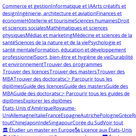
Commerce et gestion
Informatique et IA
Arts créatifs et
design
Ingénierie, architecture et aviation
Finances et
économie
Hôtellerie et tourisme
Sciences humaines
Droit
et sciences sociales
Mathématiques et sciences
physiques
Médias et marketing
Médecine et sciences de la
santé
Sciences de la nature et de la vie
Psychologie et
santé mentale
Formation, éducation et développement
professionnel
Sport, bien-être et hygiène de vie
Durabilité
et environnement
Trouver des programmes
Trouver des licences
Trouver des masters
Trouver des
MBA
Trouver des doctorats
👉 Parcourir tous les
diplômes
Guide des licences
Guide des masters
Guide des
MBA
Guide des doctorats
👉 Parcourir tous les guides de
diplômes
Explorer les diplômes
États-Unis d'Amérique
Royaume-
Uni
Allemagne
Italie
France
Espagne
Autriche
Pologne
Grèce
R
tout
Chine
Japon
Inde
Singapour
Corée du Sud
Voir tout
🏛 Étudier un master en Europe
🗽 Licence aux États-Unis