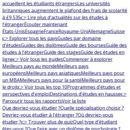
accueillent les étudiants étrangers
Les universités
britanniques augmentent le plafond des frais de scolarité
à £9,535
👉 Lire plus d'actualités sur les études à
l'étranger
Écouter maintenant
États-Unis
Espagne
France
Royaume-Uni
Allemagne
Suisse
👉 Explorer tous les pays
Guides par domaine
d'études
Guides des diplômes
Guide des bourses
Guide des
études à l'étranger
Guide des stages
Guide des études en
ligne
👉 Voir tous les guides
Commencer à explorer
Meilleurs pays au monde
Meilleurs pays
européens
Meilleurs pays asiatiques
Meilleurs pays pour
un MBA
Meilleurs pays pour la santé
Meilleurs pays pour
le droit
👉 Voir tous les top 10
Programmes d'études et
perspectives d'emploi
Destinations d'études en hausse
👉
Parcourir tous les rapports
Voir la liste
Que devriez-vous étudier ?
Quelle spécialisation choisir ?
Devriez-vous étudier à l'étranger ?
Où devriez-vous
étudier ?
👉 Trouver plus de quiz
Quel type d'étudiant
êtes-vous ?
Que faire avec un diplôme de psychologie ?