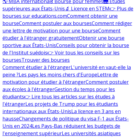
🌎 MBA international
💃 Bourse pour femmes
🌉 Études
supérieures aux États-Unis
🔬 Licence en STEM
👉 Plus de
bourses sur educations.com
Comment obtenir une
bourse
Comment postuler aux bourses
Comment rédiger
une lettre de motivation pour une bourse
Comment
étudier à l'étranger gratuitement
Obtenir une bourse
sportive aux États-Unis
Conseils pour obtenir la bourse
de l'Institut suédois
👉 Voir tous les conseils sur les
bourses
Trouver des bourses
Comment étudier à l'étranger
L'université en vaut-elle la
peine ?
Les pays les moins chers d'Europe
Lettre de
motivation pour étudier à l'étranger
Comment postuler
aux écoles à l'étranger
Gestion du temps pour les
étudiants
👉 Lire tous les articles sur les études à
l'étranger
Les projets de Trump pour les étudiants
internationaux aux États-Unis
La licence en 3 ans en
hausse
Changements de politique du visa F-1 aux États-
Unis en 2024
Les Pays-Bas réduisent les budgets de
l'enseignement supérieur
Les universités asiatiques