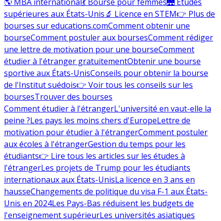
🌎 MBA international
💃 Bourse pour femmes
🌉 Études
supérieures aux États-Unis
🔬 Licence en STEM
👉 Plus de
bourses sur educations.com
Comment obtenir une
bourse
Comment postuler aux bourses
Comment rédiger
une lettre de motivation pour une bourse
Comment
étudier à l'étranger gratuitement
Obtenir une bourse
sportive aux États-Unis
Conseils pour obtenir la bourse
de l'Institut suédois
👉 Voir tous les conseils sur les
bourses
Trouver des bourses
Comment étudier à l'étranger
L'université en vaut-elle la
peine ?
Les pays les moins chers d'Europe
Lettre de
motivation pour étudier à l'étranger
Comment postuler
aux écoles à l'étranger
Gestion du temps pour les
étudiants
👉 Lire tous les articles sur les études à
l'étranger
Les projets de Trump pour les étudiants
internationaux aux États-Unis
La licence en 3 ans en
hausse
Changements de politique du visa F-1 aux États-
Unis en 2024
Les Pays-Bas réduisent les budgets de
l'enseignement supérieur
Les universités asiatiques