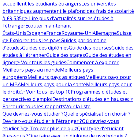
accueillent les étudiants étrangers
Les universités
britanniques augmentent le plafond des frais de scolarité
à £9,535
👉 Lire plus d'actualités sur les études à
l'étranger
Écouter maintenant
États-Unis
Espagne
France
Royaume-Uni
Allemagne
Suisse
👉 Explorer tous les pays
Guides par domaine
d'études
Guides des diplômes
Guide des bourses
Guide des
études à l'étranger
Guide des stages
Guide des études en
ligne
👉 Voir tous les guides
Commencer à explorer
Meilleurs pays au monde
Meilleurs pays
européens
Meilleurs pays asiatiques
Meilleurs pays pour
un MBA
Meilleurs pays pour la santé
Meilleurs pays pour
le droit
👉 Voir tous les top 10
Programmes d'études et
perspectives d'emploi
Destinations d'études en hausse
👉
Parcourir tous les rapports
Voir la liste
Que devriez-vous étudier ?
Quelle spécialisation choisir ?
Devriez-vous étudier à l'étranger ?
Où devriez-vous
étudier ?
👉 Trouver plus de quiz
Quel type d'étudiant
êtes-vous ?
Que faire avec un diplôme de psychologie ?