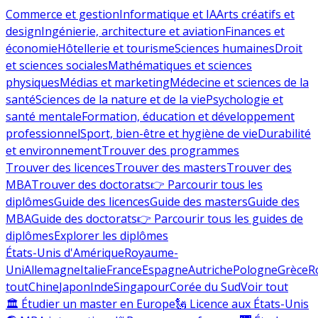
Commerce et gestion
Informatique et IA
Arts créatifs et
design
Ingénierie, architecture et aviation
Finances et
économie
Hôtellerie et tourisme
Sciences humaines
Droit
et sciences sociales
Mathématiques et sciences
physiques
Médias et marketing
Médecine et sciences de la
santé
Sciences de la nature et de la vie
Psychologie et
santé mentale
Formation, éducation et développement
professionnel
Sport, bien-être et hygiène de vie
Durabilité
et environnement
Trouver des programmes
Trouver des licences
Trouver des masters
Trouver des
MBA
Trouver des doctorats
👉 Parcourir tous les
diplômes
Guide des licences
Guide des masters
Guide des
MBA
Guide des doctorats
👉 Parcourir tous les guides de
diplômes
Explorer les diplômes
États-Unis d'Amérique
Royaume-
Uni
Allemagne
Italie
France
Espagne
Autriche
Pologne
Grèce
R
tout
Chine
Japon
Inde
Singapour
Corée du Sud
Voir tout
🏛 Étudier un master en Europe
🗽 Licence aux États-Unis