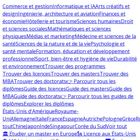
Commerce et gestion
Informatique et IA
Arts créatifs et
design
Ingénierie, architecture et aviation
Finances et
économie
Hôtellerie et tourisme
Sciences humaines
Droit
et sciences sociales
Mathématiques et sciences
physiques
Médias et marketing
Médecine et sciences de la
santé
Sciences de la nature et de la vie
Psychologie et
santé mentale
Formation, éducation et développement
professionnel
Sport, bien-être et hygiène de vie
Durabilité
et environnement
Trouver des programmes
Trouver des licences
Trouver des masters
Trouver des
MBA
Trouver des doctorats
👉 Parcourir tous les
diplômes
Guide des licences
Guide des masters
Guide des
MBA
Guide des doctorats
👉 Parcourir tous les guides de
diplômes
Explorer les diplômes
États-Unis d'Amérique
Royaume-
Uni
Allemagne
Italie
France
Espagne
Autriche
Pologne
Grèce
R
tout
Chine
Japon
Inde
Singapour
Corée du Sud
Voir tout
🏛 Étudier un master en Europe
🗽 Licence aux États-Unis