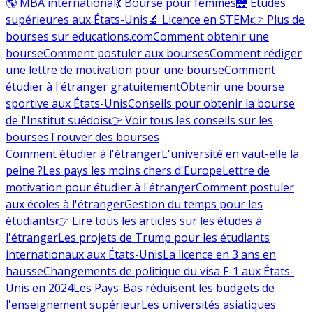
🌎 MBA international
💃 Bourse pour femmes
🌉 Études
supérieures aux États-Unis
🔬 Licence en STEM
👉 Plus de
bourses sur educations.com
Comment obtenir une
bourse
Comment postuler aux bourses
Comment rédiger
une lettre de motivation pour une bourse
Comment
étudier à l'étranger gratuitement
Obtenir une bourse
sportive aux États-Unis
Conseils pour obtenir la bourse
de l'Institut suédois
👉 Voir tous les conseils sur les
bourses
Trouver des bourses
Comment étudier à l'étranger
L'université en vaut-elle la
peine ?
Les pays les moins chers d'Europe
Lettre de
motivation pour étudier à l'étranger
Comment postuler
aux écoles à l'étranger
Gestion du temps pour les
étudiants
👉 Lire tous les articles sur les études à
l'étranger
Les projets de Trump pour les étudiants
internationaux aux États-Unis
La licence en 3 ans en
hausse
Changements de politique du visa F-1 aux États-
Unis en 2024
Les Pays-Bas réduisent les budgets de
l'enseignement supérieur
Les universités asiatiques