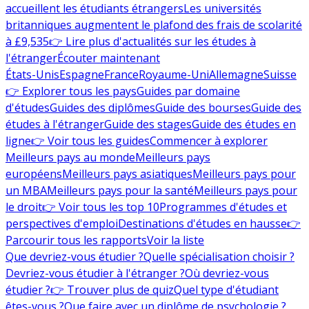
accueillent les étudiants étrangers
Les universités
britanniques augmentent le plafond des frais de scolarité
à £9,535
👉 Lire plus d'actualités sur les études à
l'étranger
Écouter maintenant
États-Unis
Espagne
France
Royaume-Uni
Allemagne
Suisse
👉 Explorer tous les pays
Guides par domaine
d'études
Guides des diplômes
Guide des bourses
Guide des
études à l'étranger
Guide des stages
Guide des études en
ligne
👉 Voir tous les guides
Commencer à explorer
Meilleurs pays au monde
Meilleurs pays
européens
Meilleurs pays asiatiques
Meilleurs pays pour
un MBA
Meilleurs pays pour la santé
Meilleurs pays pour
le droit
👉 Voir tous les top 10
Programmes d'études et
perspectives d'emploi
Destinations d'études en hausse
👉
Parcourir tous les rapports
Voir la liste
Que devriez-vous étudier ?
Quelle spécialisation choisir ?
Devriez-vous étudier à l'étranger ?
Où devriez-vous
étudier ?
👉 Trouver plus de quiz
Quel type d'étudiant
êtes-vous ?
Que faire avec un diplôme de psychologie ?