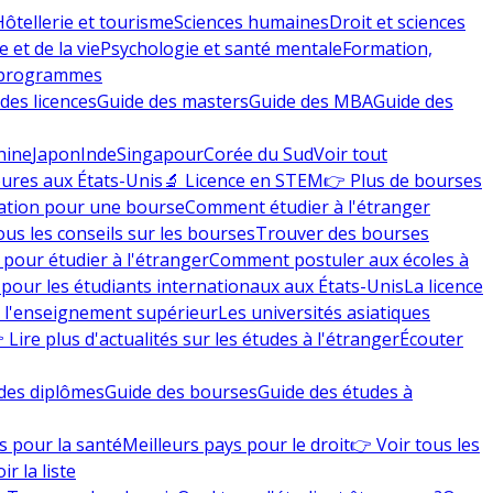
Hôtellerie et tourisme
Sciences humaines
Droit et sciences
 et de la vie
Psychologie et santé mentale
Formation,
 programmes
des licences
Guide des masters
Guide des MBA
Guide des
hine
Japon
Inde
Singapour
Corée du Sud
Voir tout
eures aux États-Unis
🔬 Licence en STEM
👉 Plus de bourses
ation pour une bourse
Comment étudier à l'étranger
ous les conseils sur les bourses
Trouver des bourses
 pour étudier à l'étranger
Comment postuler aux écoles à
pour les étudiants internationaux aux États-Unis
La licence
e l'enseignement supérieur
Les universités asiatiques
 Lire plus d'actualités sur les études à l'étranger
Écouter
des diplômes
Guide des bourses
Guide des études à
s pour la santé
Meilleurs pays pour le droit
👉 Voir tous les
ir la liste