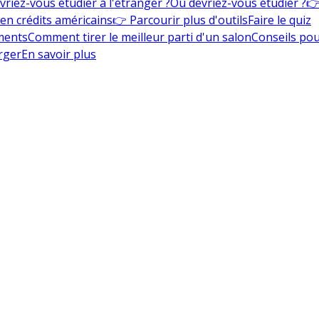
vriez-vous étudier à l'étranger ?
Où devriez-vous étudier ?
👉
en crédits américains
👉 Parcourir plus d'outils
Faire le quiz
ments
Comment tirer le meilleur parti d'un salon
Conseils pou
rger
En savoir plus