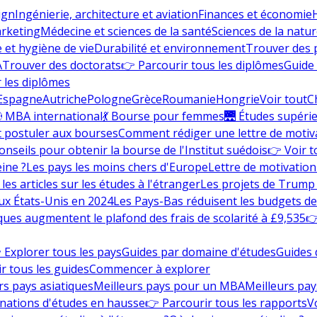
ign
Ingénierie, architecture et aviation
Finances et économie
rketing
Médecine et sciences de la santé
Sciences de la nature
e et hygiène de vie
Durabilité et environnement
Trouver des
A
Trouver des doctorats
👉 Parcourir tous les diplômes
Guide 
 les diplômes
Espagne
Autriche
Pologne
Grèce
Roumanie
Hongrie
Voir tout
C
 MBA international
💃 Bourse pour femmes
🌉 Études supéri
postuler aux bourses
Comment rédiger une lettre de motiv
onseils pour obtenir la bourse de l'Institut suédois
👉 Voir t
eine ?
Les pays les moins chers d'Europe
Lettre de motivation
les articles sur les études à l'étranger
Les projets de Trump 
ux États-Unis en 2024
Les Pays-Bas réduisent les budgets d
ques augmentent le plafond des frais de scolarité à £9,535
👉
 Explorer tous les pays
Guides par domaine d'études
Guides 
r tous les guides
Commencer à explorer
rs pays asiatiques
Meilleurs pays pour un MBA
Meilleurs pay
nations d'études en hausse
👉 Parcourir tous les rapports
Vo