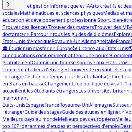
Commerce et gestion
Informatique et IA
Arts créatifs et des
sociales
Mathématiques et sciences physiques
Médias et ma
éducation et développement professionnel
Sport, bien-êtr
Trouver des licences
Trouver des masters
Trouver des MB
doctorats
👉 Parcourir tous les guides de diplômes
Explorer
États-Unis d'Amérique
Royaume-Uni
Allemagne
Italie
France
🏛 Étudier un master en Europe
🗽 Licence aux États-Unis

sur educations.com
Comment obtenir une bourse
Comment 
gratuitement
Obtenir une bourse sportive aux États-Unis
C
Comment étudier à l'étranger
L'université en vaut-elle la p
l'étranger
Gestion du temps pour les étudiants
👉 Lire tous 
en 3 ans en hausse
Changements de politique du visa F-1 a
accueillent les étudiants étrangers
Les universités britanni
maintenant
États-Unis
Espagne
France
Royaume-Uni
Allemagne
Suisse
👉
l'étranger
Guide des stages
Guide des études en ligne
👉 Voi
Meilleurs pays au monde
Meilleurs pays européens
Meilleu
top 10
Programmes d'études et perspectives d'emploi
Desti