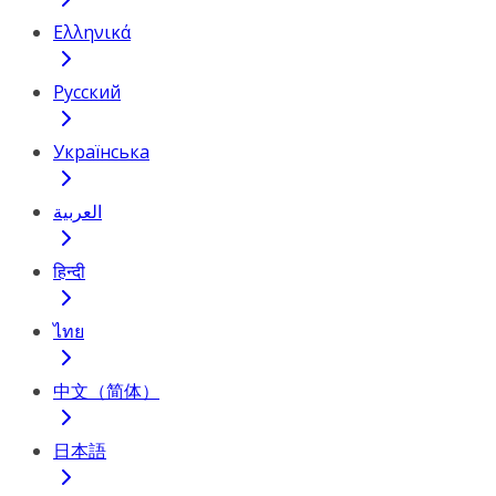
Ελληνικά
Русский
Українська
العربية
हिन्दी
ไทย
中文（简体）
日本語