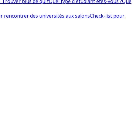
 Trouver plus de quiz
Quel type d'étudiant êtes-vous ?
Que
r rencontrer des universités aux salons
Check-list pour