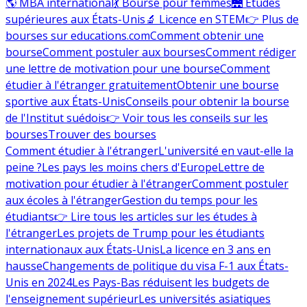
🌎 MBA international
💃 Bourse pour femmes
🌉 Études
supérieures aux États-Unis
🔬 Licence en STEM
👉 Plus de
bourses sur educations.com
Comment obtenir une
bourse
Comment postuler aux bourses
Comment rédiger
une lettre de motivation pour une bourse
Comment
étudier à l'étranger gratuitement
Obtenir une bourse
sportive aux États-Unis
Conseils pour obtenir la bourse
de l'Institut suédois
👉 Voir tous les conseils sur les
bourses
Trouver des bourses
Comment étudier à l'étranger
L'université en vaut-elle la
peine ?
Les pays les moins chers d'Europe
Lettre de
motivation pour étudier à l'étranger
Comment postuler
aux écoles à l'étranger
Gestion du temps pour les
étudiants
👉 Lire tous les articles sur les études à
l'étranger
Les projets de Trump pour les étudiants
internationaux aux États-Unis
La licence en 3 ans en
hausse
Changements de politique du visa F-1 aux États-
Unis en 2024
Les Pays-Bas réduisent les budgets de
l'enseignement supérieur
Les universités asiatiques