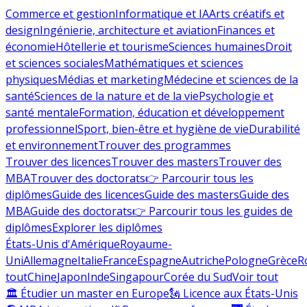
Commerce et gestion
Informatique et IA
Arts créatifs et
design
Ingénierie, architecture et aviation
Finances et
économie
Hôtellerie et tourisme
Sciences humaines
Droit
et sciences sociales
Mathématiques et sciences
physiques
Médias et marketing
Médecine et sciences de la
santé
Sciences de la nature et de la vie
Psychologie et
santé mentale
Formation, éducation et développement
professionnel
Sport, bien-être et hygiène de vie
Durabilité
et environnement
Trouver des programmes
Trouver des licences
Trouver des masters
Trouver des
MBA
Trouver des doctorats
👉 Parcourir tous les
diplômes
Guide des licences
Guide des masters
Guide des
MBA
Guide des doctorats
👉 Parcourir tous les guides de
diplômes
Explorer les diplômes
États-Unis d'Amérique
Royaume-
Uni
Allemagne
Italie
France
Espagne
Autriche
Pologne
Grèce
R
tout
Chine
Japon
Inde
Singapour
Corée du Sud
Voir tout
🏛 Étudier un master en Europe
🗽 Licence aux États-Unis