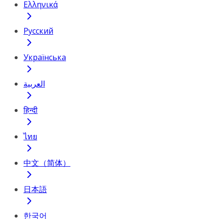
Ελληνικά
Русский
Українська
العربية
हिन्दी
ไทย
中文（简体）
日本語
한국어