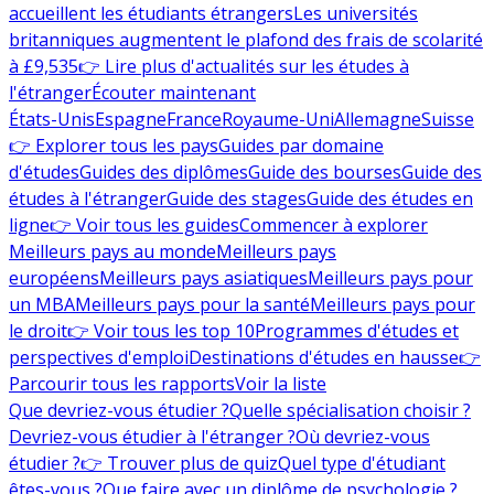
accueillent les étudiants étrangers
Les universités
britanniques augmentent le plafond des frais de scolarité
à £9,535
👉 Lire plus d'actualités sur les études à
l'étranger
Écouter maintenant
États-Unis
Espagne
France
Royaume-Uni
Allemagne
Suisse
👉 Explorer tous les pays
Guides par domaine
d'études
Guides des diplômes
Guide des bourses
Guide des
études à l'étranger
Guide des stages
Guide des études en
ligne
👉 Voir tous les guides
Commencer à explorer
Meilleurs pays au monde
Meilleurs pays
européens
Meilleurs pays asiatiques
Meilleurs pays pour
un MBA
Meilleurs pays pour la santé
Meilleurs pays pour
le droit
👉 Voir tous les top 10
Programmes d'études et
perspectives d'emploi
Destinations d'études en hausse
👉
Parcourir tous les rapports
Voir la liste
Que devriez-vous étudier ?
Quelle spécialisation choisir ?
Devriez-vous étudier à l'étranger ?
Où devriez-vous
étudier ?
👉 Trouver plus de quiz
Quel type d'étudiant
êtes-vous ?
Que faire avec un diplôme de psychologie ?