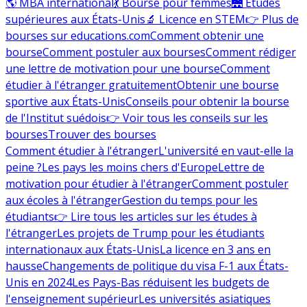
🌎 MBA international
💃 Bourse pour femmes
🌉 Études
supérieures aux États-Unis
🔬 Licence en STEM
👉 Plus de
bourses sur educations.com
Comment obtenir une
bourse
Comment postuler aux bourses
Comment rédiger
une lettre de motivation pour une bourse
Comment
étudier à l'étranger gratuitement
Obtenir une bourse
sportive aux États-Unis
Conseils pour obtenir la bourse
de l'Institut suédois
👉 Voir tous les conseils sur les
bourses
Trouver des bourses
Comment étudier à l'étranger
L'université en vaut-elle la
peine ?
Les pays les moins chers d'Europe
Lettre de
motivation pour étudier à l'étranger
Comment postuler
aux écoles à l'étranger
Gestion du temps pour les
étudiants
👉 Lire tous les articles sur les études à
l'étranger
Les projets de Trump pour les étudiants
internationaux aux États-Unis
La licence en 3 ans en
hausse
Changements de politique du visa F-1 aux États-
Unis en 2024
Les Pays-Bas réduisent les budgets de
l'enseignement supérieur
Les universités asiatiques