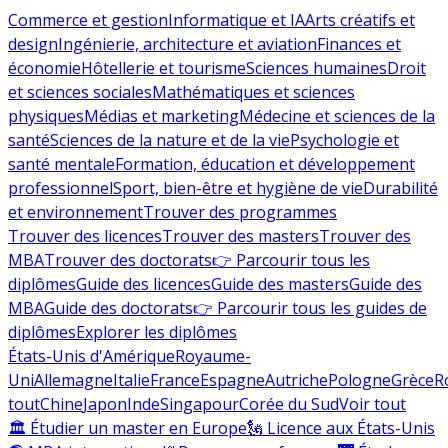
Commerce et gestion
Informatique et IA
Arts créatifs et
design
Ingénierie, architecture et aviation
Finances et
économie
Hôtellerie et tourisme
Sciences humaines
Droit
et sciences sociales
Mathématiques et sciences
physiques
Médias et marketing
Médecine et sciences de la
santé
Sciences de la nature et de la vie
Psychologie et
santé mentale
Formation, éducation et développement
professionnel
Sport, bien-être et hygiène de vie
Durabilité
et environnement
Trouver des programmes
Trouver des licences
Trouver des masters
Trouver des
MBA
Trouver des doctorats
👉 Parcourir tous les
diplômes
Guide des licences
Guide des masters
Guide des
MBA
Guide des doctorats
👉 Parcourir tous les guides de
diplômes
Explorer les diplômes
États-Unis d'Amérique
Royaume-
Uni
Allemagne
Italie
France
Espagne
Autriche
Pologne
Grèce
R
tout
Chine
Japon
Inde
Singapour
Corée du Sud
Voir tout
🏛 Étudier un master en Europe
🗽 Licence aux États-Unis