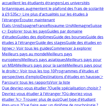
accueillent les étudiants étrangers
Les universités
britanniques augmentent le plafond des frais de scolarité
à £9,535
👉 Lire plus d'actualités sur les études à
l'étranger
Écouter maintenant
États-Unis
Espagne
France
Royaume-Uni
Allemagne
Suisse
👉 Explorer tous les pays
Guides par domaine
d'études
Guides des diplômes
Guide des bourses
Guide des
études à l'étranger
Guide des stages
Guide des études en
ligne
👉 Voir tous les guides
Commencer à explorer
Meilleurs pays au monde
Meilleurs pays
européens
Meilleurs pays asiatiques
Meilleurs pays pour
un MBA
Meilleurs pays pour la santé
Meilleurs pays pour
le droit
👉 Voir tous les top 10
Programmes d'études et
perspectives d'emploi
Destinations d'études en hausse
👉
Parcourir tous les rapports
Voir la liste
Que devriez-vous étudier ?
Quelle spécialisation choisir ?
Devriez-vous étudier à l'étranger ?
Où devriez-vous
étudier ?
👉 Trouver plus de quiz
Quel type d'étudiant
êtes-vous ?
Que faire avec un diplôme de psychologie ?