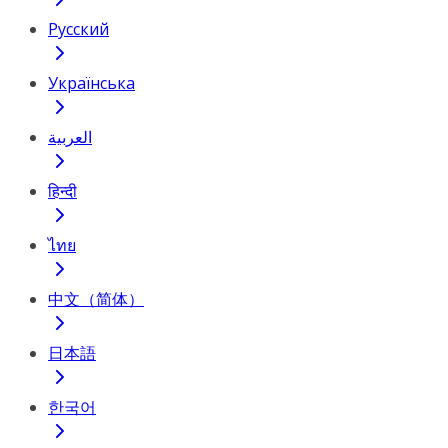
Русский
Українська
العربية
हिन्दी
ไทย
中文（简体）
日本語
한국어