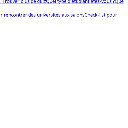
 Trouver plus de quiz
Quel type d'étudiant êtes-vous ?
Que
r rencontrer des universités aux salons
Check-list pour