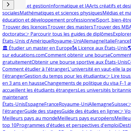
Commerce et gestion
Informatique et IA
Arts créatifs et des
sociales
Mathématiques et sciences physiques
Médias et ma
éducation et développement professionnel
Sport, bien-êtr
Trouver des licences
Trouver des masters
Trouver des MB
doctorats
👉 Parcourir tous les guides de diplômes
Explorer
États-Unis d'Amérique
Royaume-Uni
Allemagne
Italie
France
🏛 Étudier un master en Europe
🗽 Licence aux États-Unis

sur educations.com
Comment obtenir une bourse
Comment 
gratuitement
Obtenir une bourse sportive aux États-Unis
C
Comment étudier à l'étranger
L'université en vaut-elle la p
l'étranger
Gestion du temps pour les étudiants
👉 Lire tous 
en 3 ans en hausse
Changements de politique du visa F-1 a
accueillent les étudiants étrangers
Les universités britanni
maintenant
États-Unis
Espagne
France
Royaume-Uni
Allemagne
Suisse
👉
l'étranger
Guide des stages
Guide des études en ligne
👉 Voi
Meilleurs pays au monde
Meilleurs pays européens
Meilleu
top 10
Programmes d'études et perspectives d'emploi
Desti