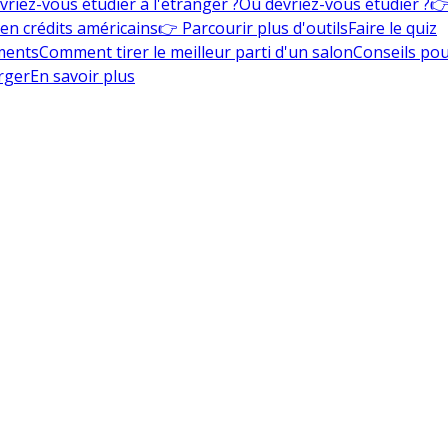
vriez-vous étudier à l'étranger ?
Où devriez-vous étudier ?
👉
en crédits américains
👉 Parcourir plus d'outils
Faire le quiz
ments
Comment tirer le meilleur parti d'un salon
Conseils pou
rger
En savoir plus