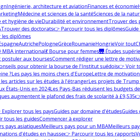
ign
Ingénierie, architecture et aviation
Finances et économie
rketing
Médecine et sciences de la santé
Sciences de la nature
e et hygiène de vie
Durabilité et environnement
Trouver des
A
Trouver des doctorats
👉 Parcourir tous les diplômes
Guide 
 les diplômes
Espagne
Autriche
Pologne
Grèce
Roumanie
Hongrie
Voir tout
C
 MBA international
💃 Bourse pour femmes
🌉 Études supéri
postuler aux bourses
Comment rédiger une lettre de motiv
onseils pour obtenir la bourse de l'Institut suédois
👉 Voir t
eine ?
Les pays les moins chers d'Europe
Lettre de motivation
les articles sur les études à l'étranger
Les projets de Trump 
ux États-Unis en 2024
Les Pays-Bas réduisent les budgets d
ques augmentent le plafond des frais de scolarité à £9,535
👉
 Explorer tous les pays
Guides par domaine d'études
Guides 
r tous les guides
Commencer à explorer
rs pays asiatiques
Meilleurs pays pour un MBA
Meilleurs pay
nations d'études en hausse
👉 Parcourir tous les rapports
Vo