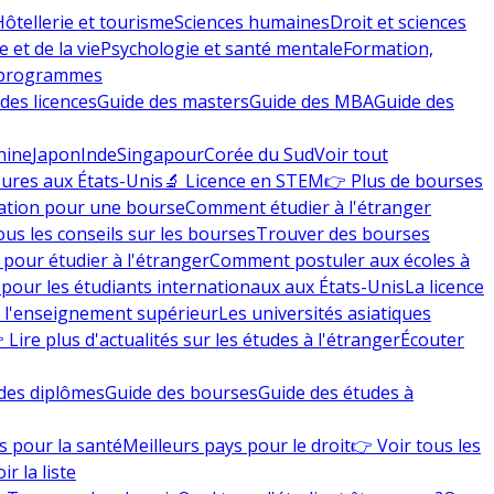
Hôtellerie et tourisme
Sciences humaines
Droit et sciences
 et de la vie
Psychologie et santé mentale
Formation,
 programmes
des licences
Guide des masters
Guide des MBA
Guide des
hine
Japon
Inde
Singapour
Corée du Sud
Voir tout
eures aux États-Unis
🔬 Licence en STEM
👉 Plus de bourses
ation pour une bourse
Comment étudier à l'étranger
ous les conseils sur les bourses
Trouver des bourses
 pour étudier à l'étranger
Comment postuler aux écoles à
pour les étudiants internationaux aux États-Unis
La licence
e l'enseignement supérieur
Les universités asiatiques
 Lire plus d'actualités sur les études à l'étranger
Écouter
des diplômes
Guide des bourses
Guide des études à
s pour la santé
Meilleurs pays pour le droit
👉 Voir tous les
ir la liste