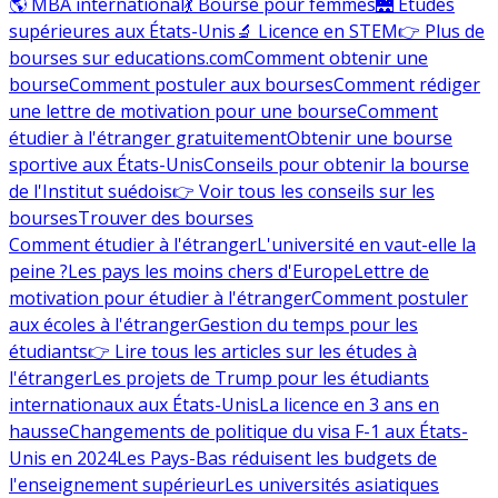
🌎 MBA international
💃 Bourse pour femmes
🌉 Études
supérieures aux États-Unis
🔬 Licence en STEM
👉 Plus de
bourses sur educations.com
Comment obtenir une
bourse
Comment postuler aux bourses
Comment rédiger
une lettre de motivation pour une bourse
Comment
étudier à l'étranger gratuitement
Obtenir une bourse
sportive aux États-Unis
Conseils pour obtenir la bourse
de l'Institut suédois
👉 Voir tous les conseils sur les
bourses
Trouver des bourses
Comment étudier à l'étranger
L'université en vaut-elle la
peine ?
Les pays les moins chers d'Europe
Lettre de
motivation pour étudier à l'étranger
Comment postuler
aux écoles à l'étranger
Gestion du temps pour les
étudiants
👉 Lire tous les articles sur les études à
l'étranger
Les projets de Trump pour les étudiants
internationaux aux États-Unis
La licence en 3 ans en
hausse
Changements de politique du visa F-1 aux États-
Unis en 2024
Les Pays-Bas réduisent les budgets de
l'enseignement supérieur
Les universités asiatiques