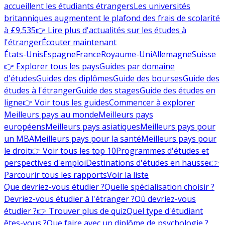
accueillent les étudiants étrangers
Les universités
britanniques augmentent le plafond des frais de scolarité
à £9,535
👉 Lire plus d'actualités sur les études à
l'étranger
Écouter maintenant
États-Unis
Espagne
France
Royaume-Uni
Allemagne
Suisse
👉 Explorer tous les pays
Guides par domaine
d'études
Guides des diplômes
Guide des bourses
Guide des
études à l'étranger
Guide des stages
Guide des études en
ligne
👉 Voir tous les guides
Commencer à explorer
Meilleurs pays au monde
Meilleurs pays
européens
Meilleurs pays asiatiques
Meilleurs pays pour
un MBA
Meilleurs pays pour la santé
Meilleurs pays pour
le droit
👉 Voir tous les top 10
Programmes d'études et
perspectives d'emploi
Destinations d'études en hausse
👉
Parcourir tous les rapports
Voir la liste
Que devriez-vous étudier ?
Quelle spécialisation choisir ?
Devriez-vous étudier à l'étranger ?
Où devriez-vous
étudier ?
👉 Trouver plus de quiz
Quel type d'étudiant
êtes-vous ?
Que faire avec un diplôme de psychologie ?