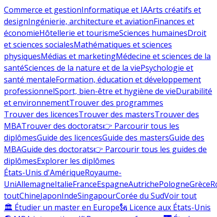
Commerce et gestion
Informatique et IA
Arts créatifs et
design
Ingénierie, architecture et aviation
Finances et
économie
Hôtellerie et tourisme
Sciences humaines
Droit
et sciences sociales
Mathématiques et sciences
physiques
Médias et marketing
Médecine et sciences de la
santé
Sciences de la nature et de la vie
Psychologie et
santé mentale
Formation, éducation et développement
professionnel
Sport, bien-être et hygiène de vie
Durabilité
et environnement
Trouver des programmes
Trouver des licences
Trouver des masters
Trouver des
MBA
Trouver des doctorats
👉 Parcourir tous les
diplômes
Guide des licences
Guide des masters
Guide des
MBA
Guide des doctorats
👉 Parcourir tous les guides de
diplômes
Explorer les diplômes
États-Unis d'Amérique
Royaume-
Uni
Allemagne
Italie
France
Espagne
Autriche
Pologne
Grèce
R
tout
Chine
Japon
Inde
Singapour
Corée du Sud
Voir tout
🏛 Étudier un master en Europe
🗽 Licence aux États-Unis