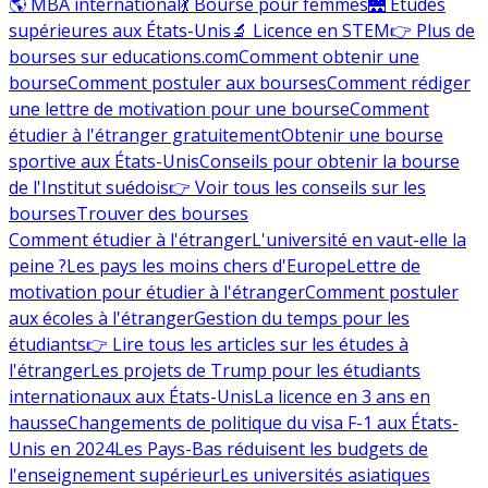
🌎 MBA international
💃 Bourse pour femmes
🌉 Études
supérieures aux États-Unis
🔬 Licence en STEM
👉 Plus de
bourses sur educations.com
Comment obtenir une
bourse
Comment postuler aux bourses
Comment rédiger
une lettre de motivation pour une bourse
Comment
étudier à l'étranger gratuitement
Obtenir une bourse
sportive aux États-Unis
Conseils pour obtenir la bourse
de l'Institut suédois
👉 Voir tous les conseils sur les
bourses
Trouver des bourses
Comment étudier à l'étranger
L'université en vaut-elle la
peine ?
Les pays les moins chers d'Europe
Lettre de
motivation pour étudier à l'étranger
Comment postuler
aux écoles à l'étranger
Gestion du temps pour les
étudiants
👉 Lire tous les articles sur les études à
l'étranger
Les projets de Trump pour les étudiants
internationaux aux États-Unis
La licence en 3 ans en
hausse
Changements de politique du visa F-1 aux États-
Unis en 2024
Les Pays-Bas réduisent les budgets de
l'enseignement supérieur
Les universités asiatiques