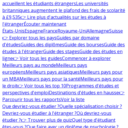
accueillent les étudiants étrangers
Les universités
britanniques augmentent le plafond des frais de scolarité
à £9,535
👉 Lire plus d'actualités sur les études à
l'étranger
Écouter maintenant
États-Unis
Espagne
France
Royaume-Uni
Allemagne
Suisse
👉 Explorer tous les pays
Guides par domaine
d'études
Guides des diplômes
Guide des bourses
Guide des
études à l'étranger
Guide des stages
Guide des études en
ligne
👉 Voir tous les guides
Commencer à explorer
Meilleurs pays au monde
Meilleurs pays
européens
Meilleurs pays asiatiques
Meilleurs pays pour
un MBA
Meilleurs pays pour la santé
Meilleurs pays pour
le droit
👉 Voir tous les top 10
Programmes d'études et
perspectives d'emploi
Destinations d'études en hausse
👉
Parcourir tous les rapports
Voir la liste
Que devriez-vous étudier ?
Quelle spécialisation choisir ?
Devriez-vous étudier à l'étranger ?
Où devriez-vous
étudier ?
👉 Trouver plus de quiz
Quel type d'étudiant
êtes-vous ?
Que faire avec un diplôme de psychologie ?