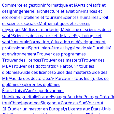
Commerce et gestion
Informatique et IA
Arts créatifs et
design
Ingénierie, architecture et aviation
Finances et
économie
Hôtellerie et tourisme
Sciences humaines
Droit
et sciences sociales
Mathématiques et sciences
physiques
Médias et marketing
Médecine et sciences de la
santé
Sciences de la nature et de la vie
Psychologie et
santé mentale
Formation, éducation et développement
professionnel
Sport, bien-être et hygiène de vie
Durabilité
et environnement
Trouver des programmes
Trouver des licences
Trouver des masters
Trouver des
MBA
Trouver des doctorats
👉 Parcourir tous les
diplômes
Guide des licences
Guide des masters
Guide des
MBA
Guide des doctorats
👉 Parcourir tous les guides de
diplômes
Explorer les diplômes
États-Unis d'Amérique
Royaume-
Uni
Allemagne
Italie
France
Espagne
Autriche
Pologne
Grèce
R
tout
Chine
Japon
Inde
Singapour
Corée du Sud
Voir tout
🏛 Étudier un master en Europe
🗽 Licence aux États-Unis