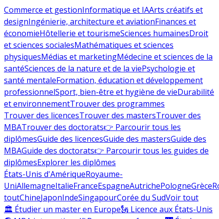
Commerce et gestion
Informatique et IA
Arts créatifs et
design
Ingénierie, architecture et aviation
Finances et
économie
Hôtellerie et tourisme
Sciences humaines
Droit
et sciences sociales
Mathématiques et sciences
physiques
Médias et marketing
Médecine et sciences de la
santé
Sciences de la nature et de la vie
Psychologie et
santé mentale
Formation, éducation et développement
professionnel
Sport, bien-être et hygiène de vie
Durabilité
et environnement
Trouver des programmes
Trouver des licences
Trouver des masters
Trouver des
MBA
Trouver des doctorats
👉 Parcourir tous les
diplômes
Guide des licences
Guide des masters
Guide des
MBA
Guide des doctorats
👉 Parcourir tous les guides de
diplômes
Explorer les diplômes
États-Unis d'Amérique
Royaume-
Uni
Allemagne
Italie
France
Espagne
Autriche
Pologne
Grèce
R
tout
Chine
Japon
Inde
Singapour
Corée du Sud
Voir tout
🏛 Étudier un master en Europe
🗽 Licence aux États-Unis