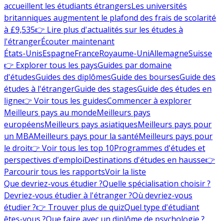
accueillent les étudiants étrangers
Les universités
britanniques augmentent le plafond des frais de scolarité
à £9,535
👉 Lire plus d'actualités sur les études à
l'étranger
Écouter maintenant
États-Unis
Espagne
France
Royaume-Uni
Allemagne
Suisse
👉 Explorer tous les pays
Guides par domaine
d'études
Guides des diplômes
Guide des bourses
Guide des
études à l'étranger
Guide des stages
Guide des études en
ligne
👉 Voir tous les guides
Commencer à explorer
Meilleurs pays au monde
Meilleurs pays
européens
Meilleurs pays asiatiques
Meilleurs pays pour
un MBA
Meilleurs pays pour la santé
Meilleurs pays pour
le droit
👉 Voir tous les top 10
Programmes d'études et
perspectives d'emploi
Destinations d'études en hausse
👉
Parcourir tous les rapports
Voir la liste
Que devriez-vous étudier ?
Quelle spécialisation choisir ?
Devriez-vous étudier à l'étranger ?
Où devriez-vous
étudier ?
👉 Trouver plus de quiz
Quel type d'étudiant
êtes-vous ?
Que faire avec un diplôme de psychologie ?