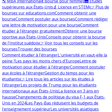
🌎 MBA international
💃 Bourse pour femmes
🌉 Études
supérieures aux États-Unis
🔬 Licence en STEM
👉 Plus de
bourses sur educations.com
Comment obtenir une
bourse
Comment postuler aux bourses
Comment rédiger
une lettre de motivation pour une bourse
Comment
étudier à l'étranger gratuitement
Obtenir une bourse
sportive aux États-Unis
Conseils pour obtenir la bourse
de l'Institut suédois
👉 Voir tous les conseils sur les
bourses
Trouver des bourses
Comment étudier à l'étranger
L'université en vaut-elle la
peine ?
Les pays les moins chers d'Europe
Lettre de
motivation pour étudier à l'étranger
Comment postuler
aux écoles à l'étranger
Gestion du temps pour les
étudiants
👉 Lire tous les articles sur les études à
l'étranger
Les projets de Trump pour les étudiants
internationaux aux États-Unis
La licence en 3 ans en
hausse
Changements de politique du visa F-1 aux États-
Unis en 2024
Les Pays-Bas réduisent les budgets de
l'enseignement supérieur
Les universités asiatiques