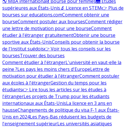
🌎 MBA international
💃 Bourse pour femmes
🌉 Études
supérieures aux États-Unis
🔬 Licence en STEM
👉 Plus de
bourses sur educations.com
Comment obtenir une
bourse
Comment postuler aux bourses
Comment rédiger
une lettre de motivation pour une bourse
Comment
étudier à l'étranger gratuitement
Obtenir une bourse
sportive aux États-Unis
Conseils pour obtenir la bourse
de l'Institut suédois
👉 Voir tous les conseils sur les
bourses
Trouver des bourses
Comment étudier à l'étranger
L'université en vaut-elle la
peine ?
Les pays les moins chers d'Europe
Lettre de
motivation pour étudier à l'étranger
Comment postuler
aux écoles à l'étranger
Gestion du temps pour les
étudiants
👉 Lire tous les articles sur les études à
l'étranger
Les projets de Trump pour les étudiants
internationaux aux États-Unis
La licence en 3 ans en
hausse
Changements de politique du visa F-1 aux États-
Unis en 2024
Les Pays-Bas réduisent les budgets de
l'enseignement supérieur
Les universités asiatiques