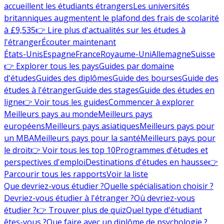
accueillent les étudiants étrangers
Les universités
britanniques augmentent le plafond des frais de scolarité
à £9,535
👉 Lire plus d'actualités sur les études à
l'étranger
Écouter maintenant
États-Unis
Espagne
France
Royaume-Uni
Allemagne
Suisse
👉 Explorer tous les pays
Guides par domaine
d'études
Guides des diplômes
Guide des bourses
Guide des
études à l'étranger
Guide des stages
Guide des études en
ligne
👉 Voir tous les guides
Commencer à explorer
Meilleurs pays au monde
Meilleurs pays
européens
Meilleurs pays asiatiques
Meilleurs pays pour
un MBA
Meilleurs pays pour la santé
Meilleurs pays pour
le droit
👉 Voir tous les top 10
Programmes d'études et
perspectives d'emploi
Destinations d'études en hausse
👉
Parcourir tous les rapports
Voir la liste
Que devriez-vous étudier ?
Quelle spécialisation choisir ?
Devriez-vous étudier à l'étranger ?
Où devriez-vous
étudier ?
👉 Trouver plus de quiz
Quel type d'étudiant
êtes-vous ?
Que faire avec un diplôme de psychologie ?