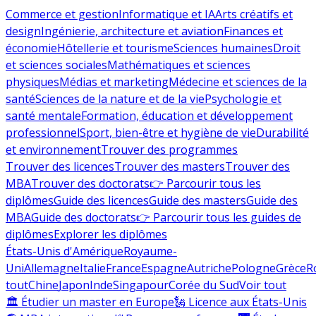
Commerce et gestion
Informatique et IA
Arts créatifs et
design
Ingénierie, architecture et aviation
Finances et
économie
Hôtellerie et tourisme
Sciences humaines
Droit
et sciences sociales
Mathématiques et sciences
physiques
Médias et marketing
Médecine et sciences de la
santé
Sciences de la nature et de la vie
Psychologie et
santé mentale
Formation, éducation et développement
professionnel
Sport, bien-être et hygiène de vie
Durabilité
et environnement
Trouver des programmes
Trouver des licences
Trouver des masters
Trouver des
MBA
Trouver des doctorats
👉 Parcourir tous les
diplômes
Guide des licences
Guide des masters
Guide des
MBA
Guide des doctorats
👉 Parcourir tous les guides de
diplômes
Explorer les diplômes
États-Unis d'Amérique
Royaume-
Uni
Allemagne
Italie
France
Espagne
Autriche
Pologne
Grèce
R
tout
Chine
Japon
Inde
Singapour
Corée du Sud
Voir tout
🏛 Étudier un master en Europe
🗽 Licence aux États-Unis