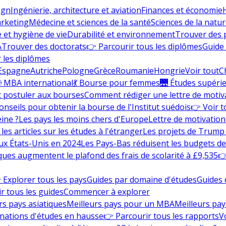
ign
Ingénierie, architecture et aviation
Finances et économie
rketing
Médecine et sciences de la santé
Sciences de la nature
e et hygiène de vie
Durabilité et environnement
Trouver des
A
Trouver des doctorats
👉 Parcourir tous les diplômes
Guide 
 les diplômes
Espagne
Autriche
Pologne
Grèce
Roumanie
Hongrie
Voir tout
C
 MBA international
💃 Bourse pour femmes
🌉 Études supéri
postuler aux bourses
Comment rédiger une lettre de motiv
onseils pour obtenir la bourse de l'Institut suédois
👉 Voir t
eine ?
Les pays les moins chers d'Europe
Lettre de motivation
les articles sur les études à l'étranger
Les projets de Trump 
ux États-Unis en 2024
Les Pays-Bas réduisent les budgets d
ques augmentent le plafond des frais de scolarité à £9,535
👉
 Explorer tous les pays
Guides par domaine d'études
Guides 
r tous les guides
Commencer à explorer
rs pays asiatiques
Meilleurs pays pour un MBA
Meilleurs pay
nations d'études en hausse
👉 Parcourir tous les rapports
Vo