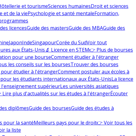
Hôtellerie et tourisme
Sciences humaines
Droit et sciences
 et de la vie
Psychologie et santé mentale
Formation,
 programmes
des licences
Guide des masters
Guide des MBA
Guide des
hine
Japon
Inde
Singapour
Corée du Sud
Voir tout
eures aux États-Unis
🔬 Licence en STEM
👉 Plus de bourses
ation pour une bourse
Comment étudier à l'étranger
ous les conseils sur les bourses
Trouver des bourses
 pour étudier à l'étranger
Comment postuler aux écoles à
pour les étudiants internationaux aux États-Unis
La licence
e l'enseignement supérieur
Les universités asiatiques
 Lire plus d'actualités sur les études à l'étranger
Écouter
des diplômes
Guide des bourses
Guide des études à
s pour la santé
Meilleurs pays pour le droit
👉 Voir tous les
ir la liste