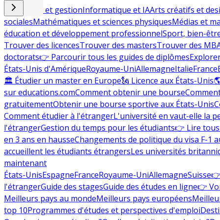
Commerce et gestion
Informatique et IA
Arts créatifs et des
sociales
Mathématiques et sciences physiques
Médias et ma
éducation et développement professionnel
Sport, bien-êtr
Trouver des licences
Trouver des masters
Trouver des MB
doctorats
👉 Parcourir tous les guides de diplômes
Explorer
États-Unis d'Amérique
Royaume-Uni
Allemagne
Italie
France
🏛 Étudier un master en Europe
🗽 Licence aux États-Unis

sur educations.com
Comment obtenir une bourse
Comment 
gratuitement
Obtenir une bourse sportive aux États-Unis
C
Comment étudier à l'étranger
L'université en vaut-elle la p
l'étranger
Gestion du temps pour les étudiants
👉 Lire tous 
en 3 ans en hausse
Changements de politique du visa F-1 a
accueillent les étudiants étrangers
Les universités britanni
maintenant
États-Unis
Espagne
France
Royaume-Uni
Allemagne
Suisse
👉
l'étranger
Guide des stages
Guide des études en ligne
👉 Voi
Meilleurs pays au monde
Meilleurs pays européens
Meilleu
top 10
Programmes d'études et perspectives d'emploi
Desti