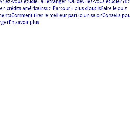
vriez-vous étudier à l'étranger ?
Où devriez-vous étudier ?
👉
en crédits américains
👉 Parcourir plus d'outils
Faire le quiz
ments
Comment tirer le meilleur parti d'un salon
Conseils pou
rger
En savoir plus