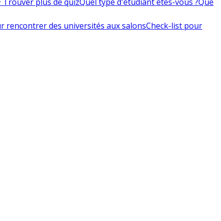
 Trouver plus de quiz
Quel type d'étudiant êtes-vous ?
Que
r rencontrer des universités aux salons
Check-list pour