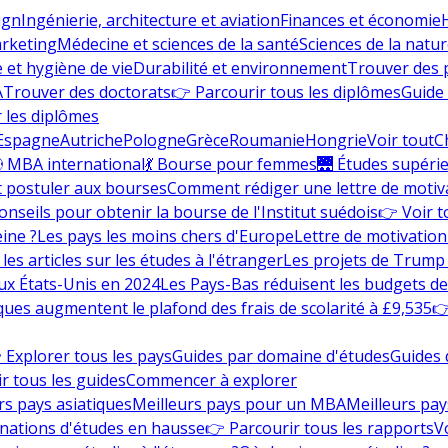
ign
Ingénierie, architecture et aviation
Finances et économie
rketing
Médecine et sciences de la santé
Sciences de la nature
e et hygiène de vie
Durabilité et environnement
Trouver des
A
Trouver des doctorats
👉 Parcourir tous les diplômes
Guide 
 les diplômes
Espagne
Autriche
Pologne
Grèce
Roumanie
Hongrie
Voir tout
C
 MBA international
💃 Bourse pour femmes
🌉 Études supéri
postuler aux bourses
Comment rédiger une lettre de motiv
onseils pour obtenir la bourse de l'Institut suédois
👉 Voir t
eine ?
Les pays les moins chers d'Europe
Lettre de motivation
les articles sur les études à l'étranger
Les projets de Trump 
ux États-Unis en 2024
Les Pays-Bas réduisent les budgets d
ques augmentent le plafond des frais de scolarité à £9,535
👉
 Explorer tous les pays
Guides par domaine d'études
Guides 
r tous les guides
Commencer à explorer
rs pays asiatiques
Meilleurs pays pour un MBA
Meilleurs pay
nations d'études en hausse
👉 Parcourir tous les rapports
Vo