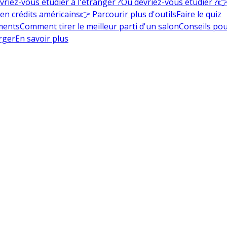
vriez-vous étudier à l'étranger ?
Où devriez-vous étudier ?
👉
en crédits américains
👉 Parcourir plus d'outils
Faire le quiz
ments
Comment tirer le meilleur parti d'un salon
Conseils pou
rger
En savoir plus