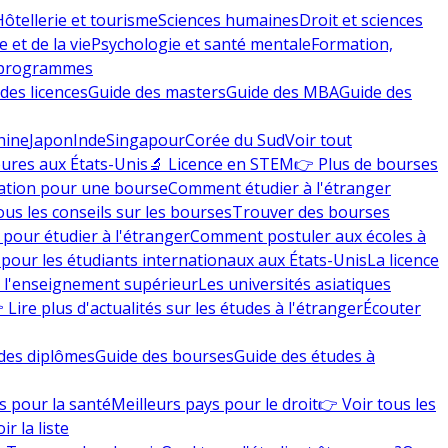
Hôtellerie et tourisme
Sciences humaines
Droit et sciences
 et de la vie
Psychologie et santé mentale
Formation,
 programmes
des licences
Guide des masters
Guide des MBA
Guide des
hine
Japon
Inde
Singapour
Corée du Sud
Voir tout
eures aux États-Unis
🔬 Licence en STEM
👉 Plus de bourses
ation pour une bourse
Comment étudier à l'étranger
ous les conseils sur les bourses
Trouver des bourses
 pour étudier à l'étranger
Comment postuler aux écoles à
pour les étudiants internationaux aux États-Unis
La licence
e l'enseignement supérieur
Les universités asiatiques
 Lire plus d'actualités sur les études à l'étranger
Écouter
des diplômes
Guide des bourses
Guide des études à
s pour la santé
Meilleurs pays pour le droit
👉 Voir tous les
ir la liste