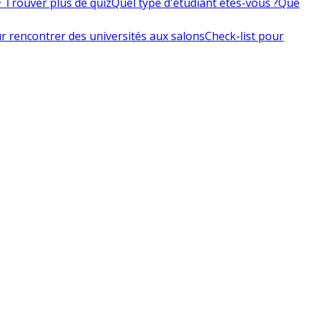
 Trouver plus de quiz
Quel type d'étudiant êtes-vous ?
Que
r rencontrer des universités aux salons
Check-list pour