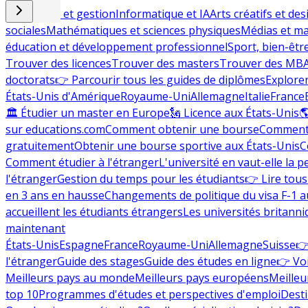
Commerce et gestion
Informatique et IA
Arts créatifs et des
sociales
Mathématiques et sciences physiques
Médias et ma
éducation et développement professionnel
Sport, bien-êtr
Trouver des licences
Trouver des masters
Trouver des MB
doctorats
👉 Parcourir tous les guides de diplômes
Explorer
États-Unis d'Amérique
Royaume-Uni
Allemagne
Italie
France
🏛 Étudier un master en Europe
🗽 Licence aux États-Unis

sur educations.com
Comment obtenir une bourse
Comment 
gratuitement
Obtenir une bourse sportive aux États-Unis
C
Comment étudier à l'étranger
L'université en vaut-elle la p
l'étranger
Gestion du temps pour les étudiants
👉 Lire tous 
en 3 ans en hausse
Changements de politique du visa F-1 a
accueillent les étudiants étrangers
Les universités britanni
maintenant
États-Unis
Espagne
France
Royaume-Uni
Allemagne
Suisse
👉
l'étranger
Guide des stages
Guide des études en ligne
👉 Voi
Meilleurs pays au monde
Meilleurs pays européens
Meilleu
top 10
Programmes d'études et perspectives d'emploi
Desti