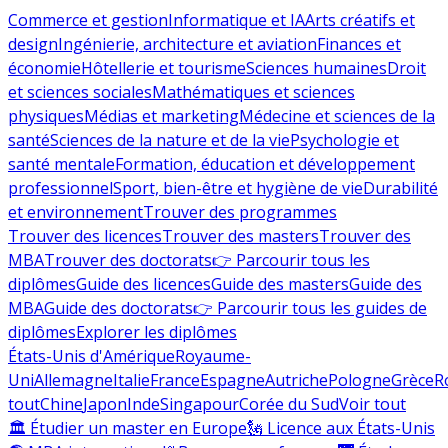
Commerce et gestion
Informatique et IA
Arts créatifs et
design
Ingénierie, architecture et aviation
Finances et
économie
Hôtellerie et tourisme
Sciences humaines
Droit
et sciences sociales
Mathématiques et sciences
physiques
Médias et marketing
Médecine et sciences de la
santé
Sciences de la nature et de la vie
Psychologie et
santé mentale
Formation, éducation et développement
professionnel
Sport, bien-être et hygiène de vie
Durabilité
et environnement
Trouver des programmes
Trouver des licences
Trouver des masters
Trouver des
MBA
Trouver des doctorats
👉 Parcourir tous les
diplômes
Guide des licences
Guide des masters
Guide des
MBA
Guide des doctorats
👉 Parcourir tous les guides de
diplômes
Explorer les diplômes
États-Unis d'Amérique
Royaume-
Uni
Allemagne
Italie
France
Espagne
Autriche
Pologne
Grèce
R
tout
Chine
Japon
Inde
Singapour
Corée du Sud
Voir tout
🏛 Étudier un master en Europe
🗽 Licence aux États-Unis