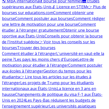
🌎 MBA international
💃 Bourse pour femmes
🌉 Études
supérieures aux États-Unis
🔬 Licence en STEM
👉 Plus de
bourses sur educations.com
Comment obtenir une
bourse
Comment postuler aux bourses
Comment rédiger
une lettre de motivation pour une bourse
Comment
étudier à l'étranger gratuitement
Obtenir une bourse
sportive aux États-Unis
Conseils pour obtenir la bourse
de l'Institut suédois
👉 Voir tous les conseils sur les
bourses
Trouver des bourses
Comment étudier à l'étranger
L'université en vaut-elle la
peine ?
Les pays les moins chers d'Europe
Lettre de
motivation pour étudier à l'étranger
Comment postuler
aux écoles à l'étranger
Gestion du temps pour les
étudiants
👉 Lire tous les articles sur les études à
l'étranger
Les projets de Trump pour les étudiants
internationaux aux États-Unis
La licence en 3 ans en
hausse
Changements de politique du visa F-1 aux États-
Unis en 2024
Les Pays-Bas réduisent les budgets de
l'enseignement supérieur
Les universités asiatiques