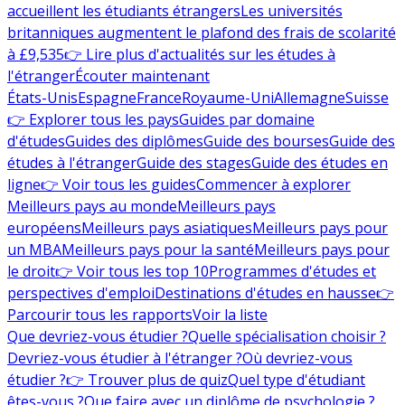
accueillent les étudiants étrangers
Les universités
britanniques augmentent le plafond des frais de scolarité
à £9,535
👉 Lire plus d'actualités sur les études à
l'étranger
Écouter maintenant
États-Unis
Espagne
France
Royaume-Uni
Allemagne
Suisse
👉 Explorer tous les pays
Guides par domaine
d'études
Guides des diplômes
Guide des bourses
Guide des
études à l'étranger
Guide des stages
Guide des études en
ligne
👉 Voir tous les guides
Commencer à explorer
Meilleurs pays au monde
Meilleurs pays
européens
Meilleurs pays asiatiques
Meilleurs pays pour
un MBA
Meilleurs pays pour la santé
Meilleurs pays pour
le droit
👉 Voir tous les top 10
Programmes d'études et
perspectives d'emploi
Destinations d'études en hausse
👉
Parcourir tous les rapports
Voir la liste
Que devriez-vous étudier ?
Quelle spécialisation choisir ?
Devriez-vous étudier à l'étranger ?
Où devriez-vous
étudier ?
👉 Trouver plus de quiz
Quel type d'étudiant
êtes-vous ?
Que faire avec un diplôme de psychologie ?