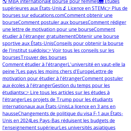
🌎 MBA international
💃 Bourse pour femmes
🌉 Études
supérieures aux États-Unis
🔬 Licence en STEM
👉 Plus de
bourses sur educations.com
Comment obtenir une
bourse
Comment postuler aux bourses
Comment rédiger
une lettre de motivation pour une bourse
Comment
étudier à l'étranger gratuitement
Obtenir une bourse
sportive aux États-Unis
Conseils pour obtenir la bourse
de l'Institut suédois
👉 Voir tous les conseils sur les
bourses
Trouver des bourses
Comment étudier à l'étranger
L'université en vaut-elle la
peine ?
Les pays les moins chers d'Europe
Lettre de
motivation pour étudier à l'étranger
Comment postuler
aux écoles à l'étranger
Gestion du temps pour les
étudiants
👉 Lire tous les articles sur les études à
l'étranger
Les projets de Trump pour les étudiants
internationaux aux États-Unis
La licence en 3 ans en
hausse
Changements de politique du visa F-1 aux États-
Unis en 2024
Les Pays-Bas réduisent les budgets de
l'enseignement supérieur
Les universités asiatiques