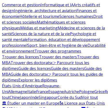
Commerce et gestion
Informatique et IA
Arts créatifs et
design
Ingénierie, architecture et aviation
Finances et
économie
Hôtellerie et tourisme
Sciences humaines
Droit
et sciences sociales
Mathématiques et sciences
physiques
Médias et marketing
Médecine et sciences de la
santé
Sciences de la nature et de la vie
Psychologie et
santé mentale
Formation, éducation et développement
professionnel
Sport, bien-être et hygiène de vie
Durabilité
et environnement
Trouver des programmes
Trouver des licences
Trouver des masters
Trouver des
MBA
Trouver des doctorats
👉 Parcourir tous les
diplômes
Guide des licences
Guide des masters
Guide des
MBA
Guide des doctorats
👉 Parcourir tous les guides de
diplômes
Explorer les diplômes
États-Unis d'Amérique
Royaume-
Uni
Allemagne
Italie
France
Espagne
Autriche
Pologne
Grèce
R
tout
Chine
Japon
Inde
Singapour
Corée du Sud
Voir tout
🏛 Étudier un master en Europe
🗽 Licence aux États-Unis