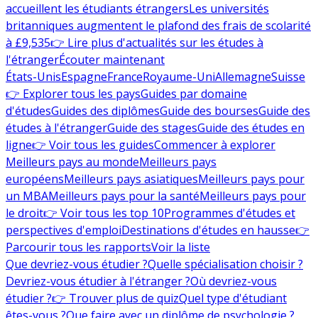
accueillent les étudiants étrangers
Les universités
britanniques augmentent le plafond des frais de scolarité
à £9,535
👉 Lire plus d'actualités sur les études à
l'étranger
Écouter maintenant
États-Unis
Espagne
France
Royaume-Uni
Allemagne
Suisse
👉 Explorer tous les pays
Guides par domaine
d'études
Guides des diplômes
Guide des bourses
Guide des
études à l'étranger
Guide des stages
Guide des études en
ligne
👉 Voir tous les guides
Commencer à explorer
Meilleurs pays au monde
Meilleurs pays
européens
Meilleurs pays asiatiques
Meilleurs pays pour
un MBA
Meilleurs pays pour la santé
Meilleurs pays pour
le droit
👉 Voir tous les top 10
Programmes d'études et
perspectives d'emploi
Destinations d'études en hausse
👉
Parcourir tous les rapports
Voir la liste
Que devriez-vous étudier ?
Quelle spécialisation choisir ?
Devriez-vous étudier à l'étranger ?
Où devriez-vous
étudier ?
👉 Trouver plus de quiz
Quel type d'étudiant
êtes-vous ?
Que faire avec un diplôme de psychologie ?