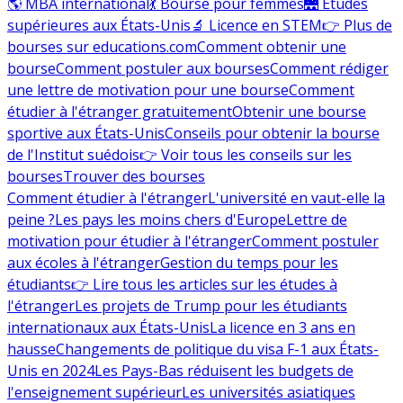
🌎 MBA international
💃 Bourse pour femmes
🌉 Études
supérieures aux États-Unis
🔬 Licence en STEM
👉 Plus de
bourses sur educations.com
Comment obtenir une
bourse
Comment postuler aux bourses
Comment rédiger
une lettre de motivation pour une bourse
Comment
étudier à l'étranger gratuitement
Obtenir une bourse
sportive aux États-Unis
Conseils pour obtenir la bourse
de l'Institut suédois
👉 Voir tous les conseils sur les
bourses
Trouver des bourses
Comment étudier à l'étranger
L'université en vaut-elle la
peine ?
Les pays les moins chers d'Europe
Lettre de
motivation pour étudier à l'étranger
Comment postuler
aux écoles à l'étranger
Gestion du temps pour les
étudiants
👉 Lire tous les articles sur les études à
l'étranger
Les projets de Trump pour les étudiants
internationaux aux États-Unis
La licence en 3 ans en
hausse
Changements de politique du visa F-1 aux États-
Unis en 2024
Les Pays-Bas réduisent les budgets de
l'enseignement supérieur
Les universités asiatiques