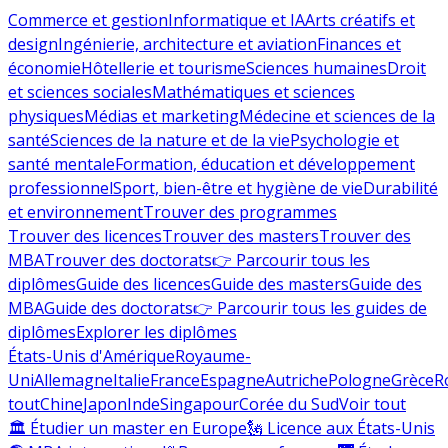
Commerce et gestion
Informatique et IA
Arts créatifs et
design
Ingénierie, architecture et aviation
Finances et
économie
Hôtellerie et tourisme
Sciences humaines
Droit
et sciences sociales
Mathématiques et sciences
physiques
Médias et marketing
Médecine et sciences de la
santé
Sciences de la nature et de la vie
Psychologie et
santé mentale
Formation, éducation et développement
professionnel
Sport, bien-être et hygiène de vie
Durabilité
et environnement
Trouver des programmes
Trouver des licences
Trouver des masters
Trouver des
MBA
Trouver des doctorats
👉 Parcourir tous les
diplômes
Guide des licences
Guide des masters
Guide des
MBA
Guide des doctorats
👉 Parcourir tous les guides de
diplômes
Explorer les diplômes
États-Unis d'Amérique
Royaume-
Uni
Allemagne
Italie
France
Espagne
Autriche
Pologne
Grèce
R
tout
Chine
Japon
Inde
Singapour
Corée du Sud
Voir tout
🏛 Étudier un master en Europe
🗽 Licence aux États-Unis