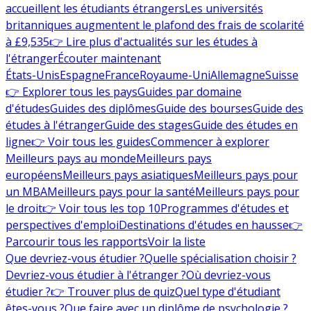
accueillent les étudiants étrangers
Les universités
britanniques augmentent le plafond des frais de scolarité
à £9,535
👉 Lire plus d'actualités sur les études à
l'étranger
Écouter maintenant
États-Unis
Espagne
France
Royaume-Uni
Allemagne
Suisse
👉 Explorer tous les pays
Guides par domaine
d'études
Guides des diplômes
Guide des bourses
Guide des
études à l'étranger
Guide des stages
Guide des études en
ligne
👉 Voir tous les guides
Commencer à explorer
Meilleurs pays au monde
Meilleurs pays
européens
Meilleurs pays asiatiques
Meilleurs pays pour
un MBA
Meilleurs pays pour la santé
Meilleurs pays pour
le droit
👉 Voir tous les top 10
Programmes d'études et
perspectives d'emploi
Destinations d'études en hausse
👉
Parcourir tous les rapports
Voir la liste
Que devriez-vous étudier ?
Quelle spécialisation choisir ?
Devriez-vous étudier à l'étranger ?
Où devriez-vous
étudier ?
👉 Trouver plus de quiz
Quel type d'étudiant
êtes-vous ?
Que faire avec un diplôme de psychologie ?